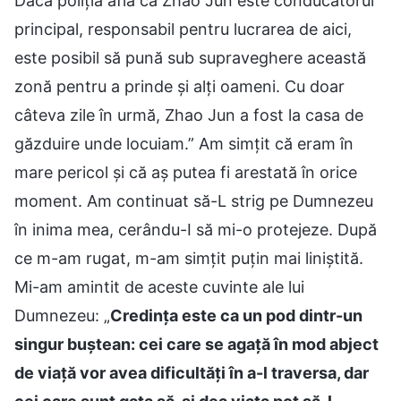
Dacă poliția află că Zhao Jun este conducătorul
principal, responsabil pentru lucrarea de aici,
este posibil să pună sub supraveghere această
zonă pentru a prinde și alți oameni. Cu doar
câteva zile în urmă, Zhao Jun a fost la casa de
găzduire unde locuiam.” Am simțit că eram în
mare pericol și că aș putea fi arestată în orice
moment. Am continuat să-L strig pe Dumnezeu
în inima mea, cerându-I să mi-o protejeze. După
ce m-am rugat, m-am simțit puțin mai liniștită.
Mi-am amintit de aceste cuvinte ale lui
Dumnezeu: „
Credința este ca un pod dintr-un
singur buștean: cei care se agață în mod abject
de viață vor avea dificultăți în a-l traversa, dar