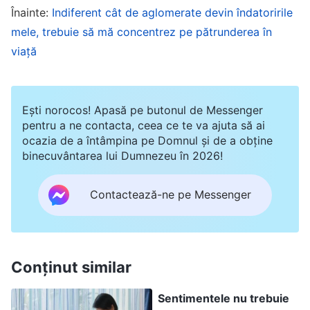
Înainte:
Indiferent cât de aglomerate devin îndatoririle
vă este scut
”
(Cuvântul, Vol. 1: Arătarea și lucrarea
mele, trebuie să mă concentrez pe pătrunderea în
lui Dumnezeu, „Cuvântări ale lui Hristos la început”,
viață
. Cuvintele lui Dumnezeu mi-au dat
Capitolul 26)
credință și curaj. Dumnezeu era sprijinul meu și,
atât timp cât aveam încredere în El și mă bizuiam
Ești norocos! Apasă pe butonul de Messenger
pentru a ne contacta, ceea ce te va ajuta să ai
pe El, avea să fie cu mine. Acum, că Liu Wei
ocazia de a întâmpina pe Domnul și de a obține
fusese arestată, trebuia să găsesc o cale să mut
binecuvântarea lui Dumnezeu în 2026!
cărțile conținând cuvintele lui Dumnezeu și pe cei
care își îndeplineau îndatoririle. Aceasta era
Contactează-ne pe Messenger
datoria și responsabilitatea mea. În acest
context, m-am simțit mai liniștită. În acea
noapte, puțin după ora 22, eu și un frate am
Conținut similar
împărțit aceste sarcini între noi.
Sentimentele nu trebuie