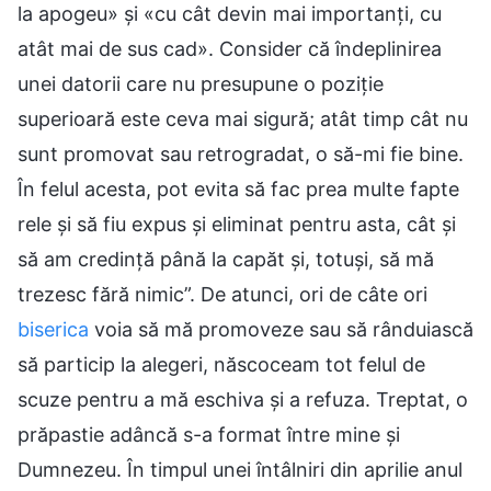
la apogeu» și «cu cât devin mai importanți, cu
atât mai de sus cad». Consider că îndeplinirea
unei datorii care nu presupune o poziție
superioară este ceva mai sigură; atât timp cât nu
sunt promovat sau retrogradat, o să-mi fie bine.
În felul acesta, pot evita să fac prea multe fapte
rele și să fiu expus și eliminat pentru asta, cât și
să am credință până la capăt și, totuși, să mă
trezesc fără nimic”. De atunci, ori de câte ori
biserica
voia să mă promoveze sau să rânduiască
să particip la alegeri, născoceam tot felul de
scuze pentru a mă eschiva și a refuza. Treptat, o
prăpastie adâncă s-a format între mine și
Dumnezeu. În timpul unei întâlniri din aprilie anul