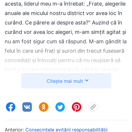
acesta, liderul meu m-a întrebat: „Frate, alegerile
anuale ale micului nostru district vor avea loc în
curând. Ce părere ai despre asta?” Auzind că în
curând vor avea loc alegeri, m-am simțit agitat și
nu am fost sigur cum să răspund. M-am gândit la
felul în care unii frați și surori din trecut fuseseră
concediați și înlocuiți pentru că nu reușiseră să
facă o lucrare adevărată și că, până în ziua de
azi, nu fuseseră în stare să-și îndeplinească
Citește mai mult
datoriile. Mi-era teamă că, dacă urma să fiu ales,
era posibil să sufăr aceeași soartă în caz că,
atunci când avea să vină vremea, nici eu nu aș fi
capabil să duc la bun sfârșit o lucrare adevărată.
Pentru moment, o duceam destul de bine; nu
Anterior:
Consecințele evitării responsabilității