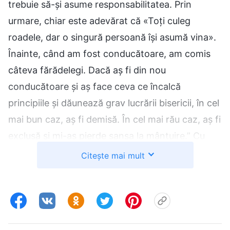
trebuie să-și asume responsabilitatea. Prin
urmare, chiar este adevărat că «Toți culeg
roadele, dar o singură persoană își asumă vina».
Înainte, când am fost conducătoare, am comis
câteva fărădelegi. Dacă aș fi din nou
conducătoare și aș face ceva ce încalcă
principiile și dăunează grav lucrării bisericii, în cel
mai bun caz, aș fi demisă. În cel mai rău caz, aș fi
exclusă și mi-aș pierde șansa la mântuire.” Cu
aceste gânduri în minte, am găsit o scuză și am
Citește mai mult
spus că boala mea de inimă se înrăutățise în
ultima vreme, așa că nu puteam lua parte la
alegeri. La momentul respectiv, m-am simțit
puțin vinovată. „Nu înseamnă acest lucru că evit