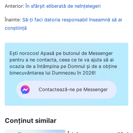
alegerile?” Dar m-am gândit că realmente nu
Anterior:
În sfârșit eliberată de neînțelegeri
eram pregătită să fiu conducătoare și chiar am
Înainte:
Să-ți faci datoria responsabil înseamnă să ai
avut recent un oarecare disconfort la inimă, așa
conștiință
că aveam un motiv să nu merg. Faptul că am
gândit în acest fel a ajutat să dispară orice
neliniște și vinovăție pe care o simțeam. Ulterior,
Ești norocos! Apasă pe butonul de Messenger
când au avut loc alte alegeri, tot nu am vrut să
pentru a ne contacta, ceea ce te va ajuta să ai
ocazia de a întâmpina pe Domnul și de a obține
particip, considerând că a fi conducător era
binecuvântarea lui Dumnezeu în 2026!
periculos! Era multă muncă și erau multe
probleme de rezolvat și puteam să fiu dat în
Contactează-ne pe Messenger
vileag în orice clipă. Când nu erau conducători,
unii dintre frații și surorile din jurul meu nu păreau
să aibă vreo problemă. Însă, odată ce au devenit
Conținut similar
conducători, unii au fost dezvăluiți drept