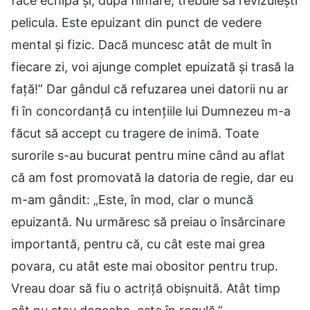
face echipa și, după filmare, trebuie să revizuiești
pelicula. Este epuizant din punct de vedere
mental și fizic. Dacă muncesc atât de mult în
fiecare zi, voi ajunge complet epuizată și trasă la
față!” Dar gândul că refuzarea unei datorii nu ar
fi în concordanță cu intențiile lui Dumnezeu m-a
făcut să accept cu tragere de inimă. Toate
surorile s-au bucurat pentru mine când au aflat
că am fost promovată la datoria de regie, dar eu
m-am gândit: „Este, în mod, clar o muncă
epuizantă. Nu urmăresc să preiau o însărcinare
importantă, pentru că, cu cât este mai grea
povara, cu atât este mai obositor pentru trup.
Vreau doar să fiu o actriță obișnuită. Atât timp