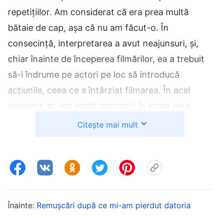
repetițiilor. Am considerat că era prea multă
bătaie de cap, așa că nu am făcut-o. În
consecință, interpretarea a avut neajunsuri, și,
chiar înainte de începerea filmărilor, ea a trebuit
să-i îndrume pe actori pe loc să introducă
acțiunile, ceea ce a întârziat filmarea. În acel
moment, m-am simțit groaznic în sinea mea,
știind că nu-mi îndeplinisem responsabilitatea.
Citește mai mult
Dar după aceea, ori de câte ori era timpul să fac
efectiv lucrarea, tot simțeam că această datorie
era pur și simplu prea obositoare și supărătoare.
Două luni au trecut rapid, iar actorii aveau în mod
constant probleme cu interpretările lor.
Înainte:
Remușcări după ce mi-am pierdut datoria
Coordonatoarea mi-a amintit de mai multe ori să