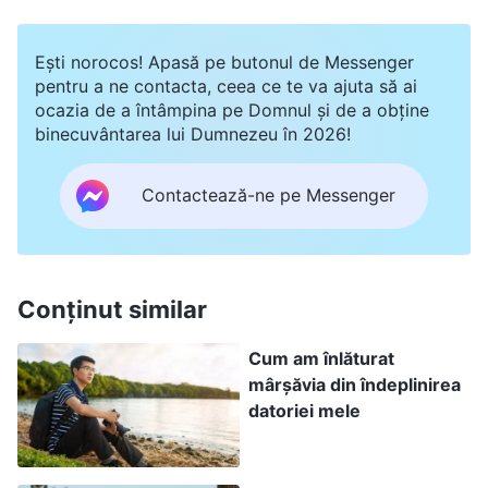
le explic actorilor scenele mai în detaliu, dar nu
numai că nu am ascultat, ci m-am simțit
Ești norocos! Apasă pe butonul de Messenger
pentru a ne contacta, ceea ce te va ajuta să ai
potrivnică, gândindu-mă: „Să fiu mai minuțioasă
ocazia de a întâmpina pe Domnul și de a obține
ar fi o mare bătaie de cap! Cât de mult ar ajunge
binecuvântarea lui Dumnezeu în 2026!
să dureze repetițiile?” Ba chiar încercam să
Contactează-ne pe Messenger
argumentez, spunând: „Când eram actriță,
nimeni nu mă îndruma atât de detaliat. Nu
actorul e responsabil de prestația sa?” Când era
timpul să repetăm, tot le dădeam actorilor doar o
Conținut similar
schiță generală, fără detalii, ceea ce a dus la
Cum am înlăturat
reluări frecvente ale filmărilor și a întârziat
mârșăvia din îndeplinirea
programul de producție.
datoriei mele
După un timp, fratele Elias a fost desemnat să