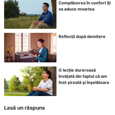
Complăcerea în confort îți
coopereze cu mine în datoria de regie.
va aduce moartea
Coordonatoarea mi-a spus: „Se pare că te chinui
să faci singură datoria de regie. De acum înainte,
principala ta responsabilitate va fi să le explici
Reflecții după demitere
actorilor scenele, iar fratele Elias va superviza
lucrurile de la monitor.” De fapt, am fost foarte
fericită să aud asta. M-am gândit: „Grozav! Nu
mai trebuie să stau cu ochii pe monitor și să
supervizez lucrurile. În felul acesta, timpul meu
O lecție dureroasă
învățată din faptul că am
va fi mai flexibil, iar eu nu voi mai fi atât de
fost șireată și înșelătoare
obosită.” După aceea, imediat ce terminam de
repetat cu actorii, plecam să mă ocup de
treburile mele personale. Nu-mi păsa cum jucau
Lasă un răspuns
și, drept urmare, existau mereu probleme în