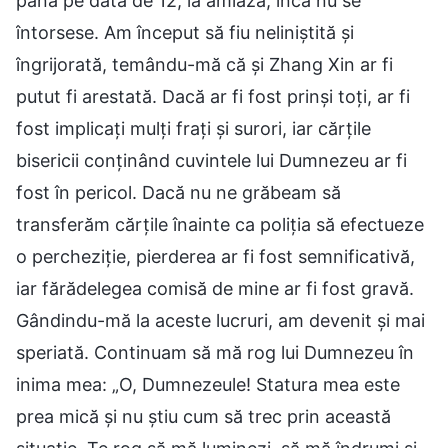
până pe data de 12, la amiază, încă nu se
întorsese. Am început să fiu neliniștită și
îngrijorată, temându-mă că și Zhang Xin ar fi
putut fi arestată. Dacă ar fi fost prinși toți, ar fi
fost implicați mulți frați și surori, iar cărțile
bisericii conținând cuvintele lui Dumnezeu ar fi
fost în pericol. Dacă nu ne grăbeam să
transferăm cărțile înainte ca poliția să efectueze
o percheziție, pierderea ar fi fost semnificativă,
iar fărădelegea comisă de mine ar fi fost gravă.
Gândindu-mă la aceste lucruri, am devenit și mai
speriată. Continuam să mă rog lui Dumnezeu în
inima mea: „O, Dumnezeule! Statura mea este
prea mică și nu știu cum să trec prin această