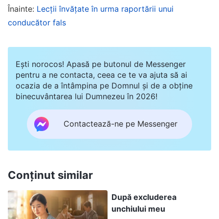
ocupat de transferul cărților conținând cuvintele
Înainte:
Lecții învățate în urma raportării unui
lui Dumnezeu. Numai după ce toate cărțile
conducător fals
conținând cuvintele lui Dumnezeu au fost
transferate în siguranță m-am simțit, în sfârșit,
despovărată.
Ești norocos! Apasă pe butonul de Messenger
pentru a ne contacta, ceea ce te va ajuta să ai
ocazia de a întâmpina pe Domnul și de a obține
Ulterior, din cauza trădării unei Iude, tot mai mulți
binecuvântarea lui Dumnezeu în 2026!
oameni ai bisericii au fost arestați, iar cărțile
conținând cuvintele lui Dumnezeu au continuat
Contactează-ne pe Messenger
să fie confiscate de poliție. Pe 14 ianuarie 2022,
Yang Hong, gazda mea, a fost și el arestat de
poliție. Fără un loc potrivit unde să stau, m-am
Conținut similar
gândit să fug repede ca să scap, spunându-mi:
După excluderea
„Dacă mă prinde poliția, o să îndur torturi
unchiului meu
groaznice. Dacă nu rezist și Îl trădez pe