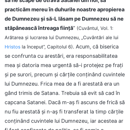
să ne scape de otrava Satanei din noi, să
practicăm mereu în duhurile noastre apropierea
de Dumnezeu și să-L lăsam pe Dumnezeu să ne
stăpânească întreaga ființă
”
(Cuvântul, Vol. 1:
Arătarea și lucrarea lui Dumnezeu, „Cuvântări ale lui
. Acum, că biserica
Hristos
la început”, Capitolul 6)
se confrunta cu arestări, era responsabilitatea
mea și datoria mea urgentă să-i protejez pe frați
și pe surori, precum și cărțile conținând cuvintele
lui Dumnezeu. Frica mea de a fi arestată era un
gând trimis de Satana. Trebuia să evit să cad în
capcana Satanei. Dacă m-aș fi ascuns de frică să
nu fiu arestată și n-aș fi transferat la timp cărțile
conținând cuvintele lui Dumnezeu, iar acestea ar