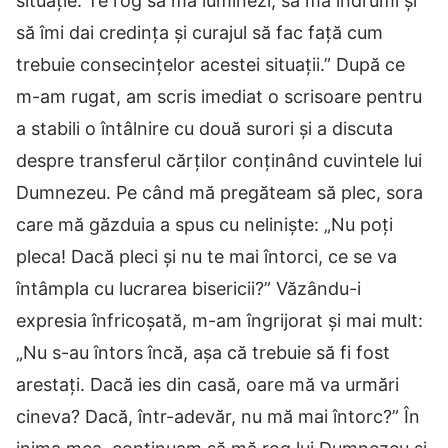
situație. Te rog să mă luminezi, să mă îndrumi și
să îmi dai credința și curajul să fac față cum
trebuie consecințelor acestei situații.” După ce
m-am rugat, am scris imediat o scrisoare pentru
a stabili o întâlnire cu două surori și a discuta
despre transferul cărților conținând cuvintele lui
Dumnezeu. Pe când mă pregăteam să plec, sora
care mă găzduia a spus cu neliniște: „Nu poți
pleca! Dacă pleci și nu te mai întorci, ce se va
întâmpla cu lucrarea bisericii?” Văzându-i
expresia înfricoșată, m-am îngrijorat și mai mult:
„Nu s-au întors încă, așa că trebuie să fi fost
arestați. Dacă ies din casă, oare mă va urmări
cineva? Dacă, într-adevăr, nu mă mai întorc?” În