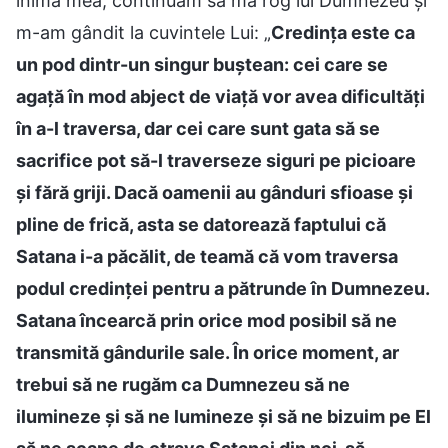
inima mea, continuam să mă rog lui Dumnezeu și
m-am gândit la cuvintele Lui: „
Credința este ca
un pod dintr-un singur buștean: cei care se
agață în mod abject de viață vor avea dificultăți
în a-l traversa, dar cei care sunt gata să se
sacrifice pot să-l traverseze siguri pe picioare
și fără griji. Dacă oamenii au gânduri sfioase și
pline de frică, asta se datorează faptului că
Satana i-a păcălit, de teamă că vom traversa
podul credinței pentru a pătrunde în Dumnezeu.
Satana încearcă prin orice mod posibil să ne
transmită gândurile sale. În orice moment, ar
trebui să ne rugăm ca Dumnezeu să ne
ilumineze și să ne lumineze și să ne bizuim pe El