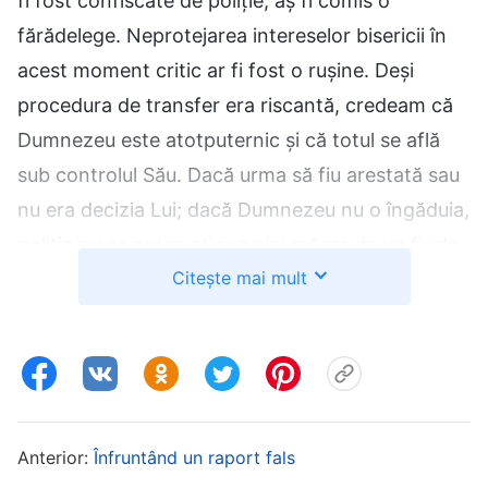
fi fost confiscate de poliție, aș fi comis o
fărădelege. Neprotejarea intereselor bisericii în
acest moment critic ar fi fost o rușine. Deși
procedura de transfer era riscantă, credeam că
Dumnezeu este atotputernic și că totul se află
sub controlul Său. Dacă urma să fiu arestată sau
nu era decizia Lui; dacă Dumnezeu nu o îngăduia,
poliția nu se putea atinge nici măcar de un fir de
Citește mai mult
păr din capul meu. Gândindu-mă la cuvintele lui
Dumnezeu, n-am mai fost atât de înfricoșată.
După ce am discutat cu cele două surori, ne-am
despărțit în grabă pentru a acționa separat. Una
dintre noi s-a dus să-i informeze pe frați și pe
surori, iar eu, împreună cu o altă soră, ne-am
Anterior:
Înfruntând un raport fals