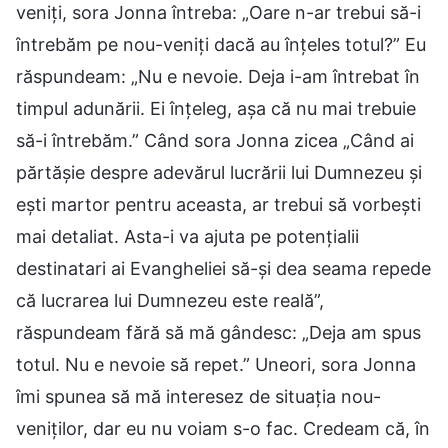
veniți, sora Jonna întreba: „Oare n-ar trebui să-i
întrebăm pe nou-veniți dacă au înțeles totul?” Eu
răspundeam: „Nu e nevoie. Deja i-am întrebat în
timpul adunării. Ei înțeleg, așa că nu mai trebuie
să-i întrebăm.” Când sora Jonna zicea „Când ai
părtășie despre adevărul lucrării lui Dumnezeu și
ești martor pentru aceasta, ar trebui să vorbești
mai detaliat. Asta-i va ajuta pe potențialii
destinatari ai Evangheliei să-și dea seama repede
că lucrarea lui Dumnezeu este reală”,
răspundeam fără să mă gândesc: „Deja am spus
totul. Nu e nevoie să repet.” Uneori, sora Jonna
îmi spunea să mă interesez de situația nou-
veniților, dar eu nu voiam s-o fac. Credeam că, în