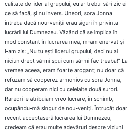
calitate de lider al grupului, eu ar trebui să-i zic ei
ce să facă, și nu invers. Uneori, sora Jonna
întreba dacă nou-veniții erau siguri în privința
lucrării lui Dumnezeu. Văzând că se implica în
mod constant în lucrarea mea, m-am enervat și
i-am zis: „Nu tu ești liderul grupului, deci nu ai
niciun drept să-mi spui cum să-mi fac treaba!” La
vremea aceea, eram foarte arogant; nu doar că
refuzam să cooperez armonios cu sora Jonna,
dar nu cooperam nici cu celelalte două surori.
Rareori le atribuiam vreo lucrare, în schimb,
ocupându-mă singur de nou-veniți. Întrucât doar
recent acceptaseră lucrarea lui Dumnezeu,
credeam că erau multe adevăruri despre viziuni