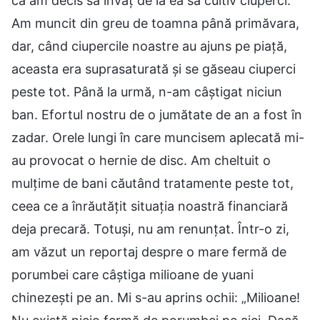
că am decis să învăț de la ea să cultiv ciuperci.
Am muncit din greu de toamna până primăvara,
dar, când ciupercile noastre au ajuns pe piață,
aceasta era suprasaturată și se găseau ciuperci
peste tot. Până la urmă, n-am câștigat niciun
ban. Efortul nostru de o jumătate de an a fost în
zadar. Orele lungi în care muncisem aplecată mi-
au provocat o hernie de disc. Am cheltuit o
mulțime de bani căutând tratamente peste tot,
ceea ce a înrăutățit situația noastră financiară
deja precară. Totuși, nu am renunțat. Într-o zi,
am văzut un reportaj despre o mare fermă de
porumbei care câștiga milioane de yuani
chinezești pe an. Mi s-au aprins ochii: „Milioane!