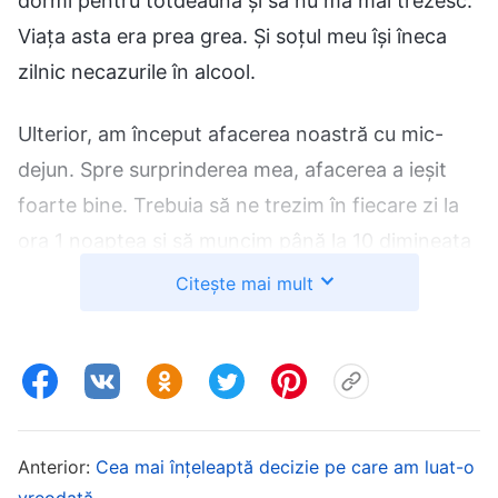
dormi pentru totdeauna și să nu mă mai trezesc.
Viața asta era prea grea. Și soțul meu își îneca
zilnic necazurile în alcool.
Ulterior, am început afacerea noastră cu mic-
dejun. Spre surprinderea mea, afacerea a ieșit
foarte bine. Trebuia să ne trezim în fiecare zi la
ora 1 noaptea și să muncim până la 10 dimineața
înainte să putem să luăm și noi micul-dejun.
Citește mai mult
Flămânzind astfel, mi-am agravat problemele cu
stomacul și am făcut reflux gastroesofagian și
hipoglicemie. Soțul meu a început și el să sufere
de spondiloză cervicală, care îi provoca
amorțeală și durere în brațe. Medicul l-a sfătuit
Anterior:
Cea mai înțeleaptă decizie pe care am luat-o
să își ia câteva zile libere pentru terapie
vreodată