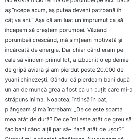
Nu există nicio fermă de porumbei pe aici. Dacă
aș începe acum, aș putea deveni patroană în
câțiva ani.” Așa că am luat un împrumut ca să
începem să creștem porumbei. Văzând
porumbeii crescând, mă simțeam motivată și
încărcată de energie. Dar chiar când eram pe
cale să vindem primul lot, a izbucnit o epidemie
de gripă aviară și am pierdut peste 20.000 de
yuani chinezești. Gândul că pierdeam bani după
un an de muncă grea a fost ca un cuțit care mi-a
străpuns inima. Noaptea, întinsă în pat,
plângeam și mă întrebam: „De ce este soarta
mea atât de dură? De ce îmi este atât de greu să
fac bani când alții par să-i facă atât de ușor?”