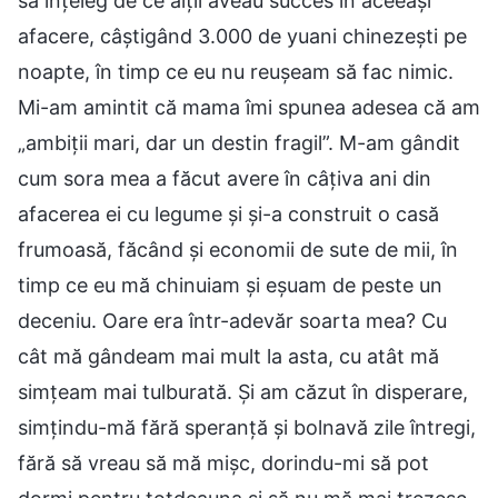
să înțeleg de ce alții aveau succes în aceeași
afacere, câștigând 3.000 de yuani chinezești pe
noapte, în timp ce eu nu reușeam să fac nimic.
Mi-am amintit că mama îmi spunea adesea că am
„ambiții mari, dar un destin fragil”. M-am gândit
cum sora mea a făcut avere în câțiva ani din
afacerea ei cu legume și și-a construit o casă
frumoasă, făcând și economii de sute de mii, în
timp ce eu mă chinuiam și eșuam de peste un
deceniu. Oare era într-adevăr soarta mea? Cu
cât mă gândeam mai mult la asta, cu atât mă
simțeam mai tulburată. Și am căzut în disperare,
simțindu-mă fără speranță și bolnavă zile întregi,
fără să vreau să mă mișc, dorindu-mi să pot