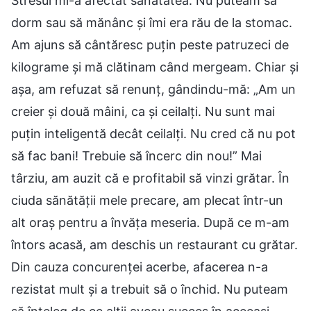
Stresul mi-a afectat sănătatea. Nu puteam să
dorm sau să mănânc și îmi era rău de la stomac.
Am ajuns să cântăresc puțin peste patruzeci de
kilograme și mă clătinam când mergeam. Chiar și
așa, am refuzat să renunț, gândindu-mă: „Am un
creier și două mâini, ca și ceilalți. Nu sunt mai
puțin inteligentă decât ceilalți. Nu cred că nu pot
să fac bani! Trebuie să încerc din nou!” Mai
târziu, am auzit că e profitabil să vinzi grătar. În
ciuda sănătății mele precare, am plecat într-un
alt oraș pentru a învăța meseria. După ce m-am
întors acasă, am deschis un restaurant cu grătar.
Din cauza concurenței acerbe, afacerea n-a
rezistat mult și a trebuit să o închid. Nu puteam