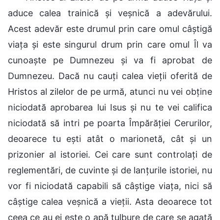
aduce calea trainică și veșnică a adevărului.
Acest adevăr este drumul prin care omul câștigă
viața și este singurul drum prin care omul Îl va
cunoaște pe Dumnezeu și va fi aprobat de
Dumnezeu. Dacă nu cauți calea vieții oferită de
Hristos al zilelor de pe urmă, atunci nu vei obține
niciodată aprobarea lui Isus și nu te vei califica
niciodată să intri pe poarta Împărăției Cerurilor,
deoarece tu ești atât o marionetă, cât și un
prizonier al istoriei. Cei care sunt controlați de
reglementări, de cuvinte și de lanțurile istoriei, nu
vor fi niciodată capabili să câștige viața, nici să
câștige calea veșnică a vieții. Asta deoarece tot
ceea ce au ei este o apă tulbure de care se agață