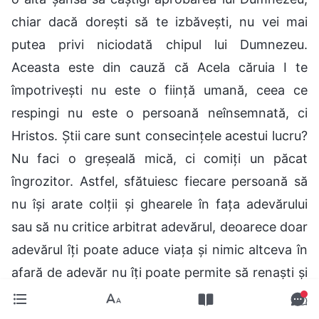
chiar dacă dorești să te izbăvești, nu vei mai
putea privi niciodată chipul lui Dumnezeu.
Aceasta este din cauză că Acela căruia I te
împotrivești nu este o ființă umană, ceea ce
respingi nu este o persoană neînsemnată, ci
Hristos. Știi care sunt consecințele acestui lucru?
Nu faci o greșeală mică, ci comiți un păcat
îngrozitor. Astfel, sfătuiesc fiecare persoană să
nu își arate colții și ghearele în fața adevărului
sau să nu critice arbitrat adevărul, deoarece doar
adevărul îți poate aduce viața și nimic altceva în
afară de adevăr nu îți poate permite să renaști și
să privești chipul lui Dumnezeu din nou.