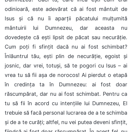
odinioară, este adevărat că ai fost mântuit de
Isus și că nu îi aparții păcatului mulțumită
mântuirii lui Dumnezeu, dar aceasta nu
dovedește că ești lipsit de păcat sau necurăție.
Cum poți fi sfințit dacă nu ai fost schimbat?
Înlăuntrul tău, ești plin de necurăție, egoist și
josnic, dar vrei, totuși, să te pogori cu Isus – ai
vrea tu să fii așa de norocos! Ai pierdut o etapă
în credința ta în Dumnezeu: ai fost doar
răscumpărat, dar nu ai fost schimbat. Pentru ca
tu să fii în acord cu intențiile lui Dumnezeu, El
trebuie să facă personal lucrarea de a te schimba
și de a te curăți; altfel, nu vei putea deveni sfințit,
fiindcă ai fost doar răscumpărat. În acest fel, nu