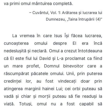
va primi omul mântuirea completă.
– Cuvântul, Vol. 1: Arătarea și lucrarea lui
Dumnezeu, „Taina întrupării (4)”
La vremea în care Isus Își făcea lucrarea,
cunoașterea omului despre El era încă
nedeslușită și neclară. Omul a crezut întotdeauna
că El este fiul lui David și L-a proclamat ca fiind
un mare profet, Domnul binevoitor care a
răscumpărat păcatele omului. Unii, prin puterea
credinței lor, au fost vindecați doar prin
atingerea marginii hainei Lui; cei orbi puteau să
vadă și chiar și morții puteau să fie readuși la
viață. Totuși, omul nu a fost capabil să