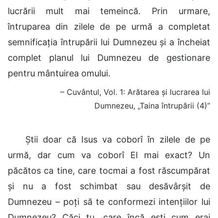
lucrării mult mai temeincă. Prin urmare,
întruparea din zilele de pe urmă a completat
semnificația întrupării lui Dumnezeu și a încheiat
complet planul lui Dumnezeu de gestionare
pentru mântuirea omului.
– Cuvântul, Vol. 1: Arătarea și lucrarea lui
Dumnezeu, „Taina întrupării (4)”
Știi doar că Isus va coborî în zilele de pe
urmă, dar cum va coborî El mai exact? Un
păcătos ca tine, care tocmai a fost răscumpărat
și nu a fost schimbat sau desăvârșit de
Dumnezeu – poți să te conformezi intențiilor lui
Dumnezeu? Căci tu, care încă ești cum erai