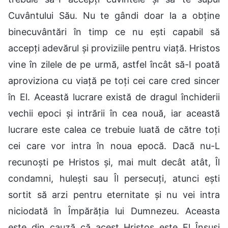
Cuvântului Său. Nu te gândi doar la a obține
binecuvântări în timp ce nu ești capabil să
accepți adevărul și proviziile pentru viață. Hristos
vine în zilele de pe urmă, astfel încât să-I poată
aproviziona cu viață pe toți cei care cred sincer
în El. Această lucrare există de dragul închiderii
vechii epoci și intrării în cea nouă, iar această
lucrare este calea ce trebuie luată de către toți
cei care vor intra în noua epocă. Dacă nu-L
recunoști pe Hristos și, mai mult decât atât, Îl
condamni, hulești sau Îl persecuți, atunci ești
sortit să arzi pentru eternitate și nu vei intra
niciodată în Împărăția lui Dumnezeu. Aceasta
este din cauză că acest Hristos este El Însuși