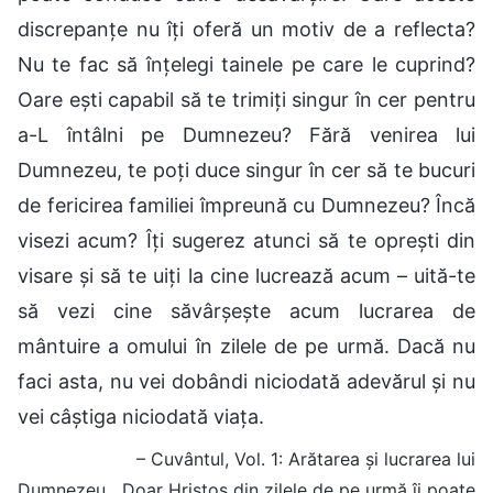
discrepanțe nu îți oferă un motiv de a reflecta?
Nu te fac să înțelegi tainele pe care le cuprind?
Oare ești capabil să te trimiți singur în cer pentru
a-L întâlni pe Dumnezeu? Fără venirea lui
Dumnezeu, te poți duce singur în cer să te bucuri
de fericirea familiei împreună cu Dumnezeu? Încă
visezi acum? Îți sugerez atunci să te oprești din
visare și să te uiți la cine lucrează acum – uită-te
să vezi cine săvârșește acum lucrarea de
mântuire a omului în zilele de pe urmă. Dacă nu
faci asta, nu vei dobândi niciodată adevărul și nu
vei câștiga niciodată viața.
– Cuvântul, Vol. 1: Arătarea și lucrarea lui
Dumnezeu, „Doar Hristos din zilele de pe urmă îi poate