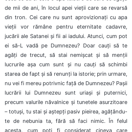
de mii de ani, în locul apei vieții care se revarsă
din tron. Cei care nu sunt aprovizionați cu apa
vieții vor rămâne pentru eternitate cadavre,
jucării ale Satanei și fii ai iadului. Atunci, cum pot
ei să-L vadă pe Dumnezeu? Doar cauți să te
agăți de trecut, să stai nemișcat și să menții
lucrurile așa cum sunt și nu cauți să schimbi
starea de fapt și să renunți la istorie; prin urmare,
nu vei fi mereu potrivnic față de Dumnezeu? Pașii
lucrării lui Dumnezeu sunt uriași și puternici,
precum valurile năvalnice și tunetele asurzitoare
– totuși, tu stai și aștepți pasiv pieirea, agățându-
te de nebunia ta, fără să faci nimic. În felul
acesta, cum poți fi considerat cineva care