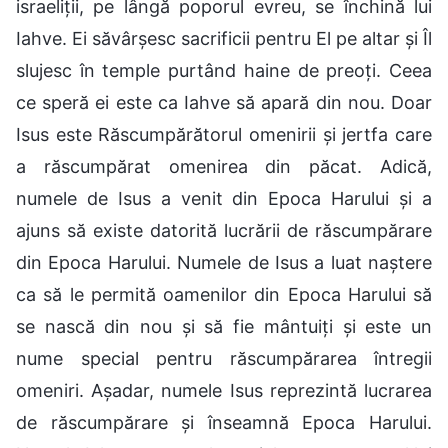
israeliții, pe lângă poporul evreu, se închină lui
Iahve. Ei săvârșesc sacrificii pentru El pe altar și Îl
slujesc în temple purtând haine de preoți. Ceea
ce speră ei este ca Iahve să apară din nou. Doar
Isus este Răscumpărătorul omenirii și jertfa care
a răscumpărat omenirea din păcat. Adică,
numele de Isus a venit din Epoca Harului și a
ajuns să existe datorită lucrării de răscumpărare
din Epoca Harului. Numele de Isus a luat naștere
ca să le permită oamenilor din Epoca Harului să
se nască din nou și să fie mântuiți și este un
nume special pentru răscumpărarea întregii
omeniri. Așadar, numele Isus reprezintă lucrarea
de răscumpărare și înseamnă Epoca Harului.