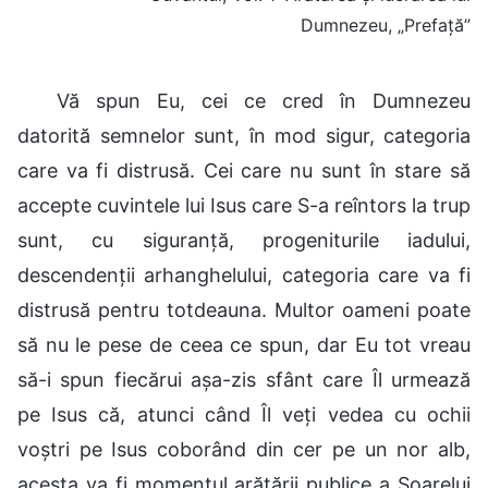
Dumnezeu, „Prefață”
Vă spun Eu, cei ce cred în Dumnezeu
datorită semnelor sunt, în mod sigur, categoria
care va fi distrusă. Cei care nu sunt în stare să
accepte cuvintele lui Isus care S-a reîntors la trup
sunt, cu siguranță, progeniturile iadului,
descendenții arhanghelului, categoria care va fi
distrusă pentru totdeauna. Multor oameni poate
să nu le pese de ceea ce spun, dar Eu tot vreau
să-i spun fiecărui așa-zis sfânt care Îl urmează
pe Isus că, atunci când Îl veți vedea cu ochii
voștri pe Isus coborând din cer pe un nor alb,
acesta va fi momentul arătării publice a Soarelui