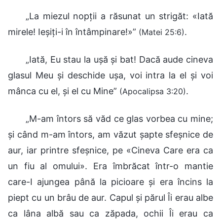
„La miezul nopții a răsunat un strigăt: «Iată
mirele! Ieșiți-i în întâmpinare!»”
.
(Matei 25:6)
„Iată, Eu stau la ușă și bat! Dacă aude cineva
glasul Meu și deschide ușa, voi intra la el și voi
mânca cu el, și el cu Mine”
.
(Apocalipsa 3:20)
„M-am întors să văd ce glas vorbea cu mine;
și când m-am întors, am văzut șapte sfeșnice de
aur, iar printre sfeșnice, pe «Cineva Care era ca
un fiu al omului». Era îmbrăcat într-o mantie
care-I ajungea până la picioare și era încins la
piept cu un brâu de aur. Capul și părul Îi erau albe
ca lâna albă sau ca zăpada, ochii Îi erau ca