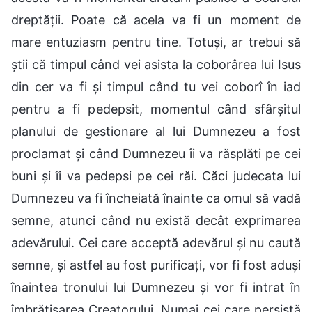
dreptății. Poate că acela va fi un moment de
mare entuziasm pentru tine. Totuși, ar trebui să
știi că timpul când vei asista la coborârea lui Isus
din cer va fi și timpul când tu vei coborî în iad
pentru a fi pedepsit, momentul când sfârșitul
planului de gestionare al lui Dumnezeu a fost
proclamat și când Dumnezeu îi va răsplăti pe cei
buni și îi va pedepsi pe cei răi. Căci judecata lui
Dumnezeu va fi încheiată înainte ca omul să vadă
semne, atunci când nu există decât exprimarea
adevărului. Cei care acceptă adevărul și nu caută
semne, și astfel au fost purificați, vor fi fost aduși
înaintea tronului lui Dumnezeu și vor fi intrat în
îmbrățișarea Creatorului. Numai cei care persistă