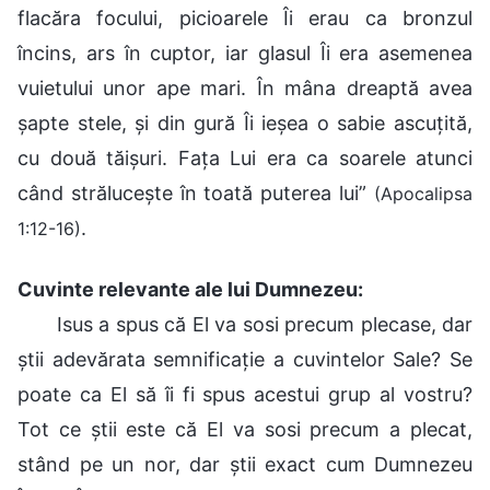
flacăra focului, picioarele Îi erau ca bronzul
încins, ars în cuptor, iar glasul Îi era asemenea
vuietului unor ape mari. În mâna dreaptă avea
șapte stele, și din gură Îi ieșea o sabie ascuțită,
cu două tăișuri. Fața Lui era ca soarele atunci
când strălucește în toată puterea lui”
(Apocalipsa
.
1:12-16)
Cuvinte relevante ale lui Dumnezeu:
Isus a spus că El va sosi precum plecase, dar
știi adevărata semnificație a cuvintelor Sale? Se
poate ca El să îi fi spus acestui grup al vostru?
Tot ce știi este că El va sosi precum a plecat,
stând pe un nor, dar știi exact cum Dumnezeu