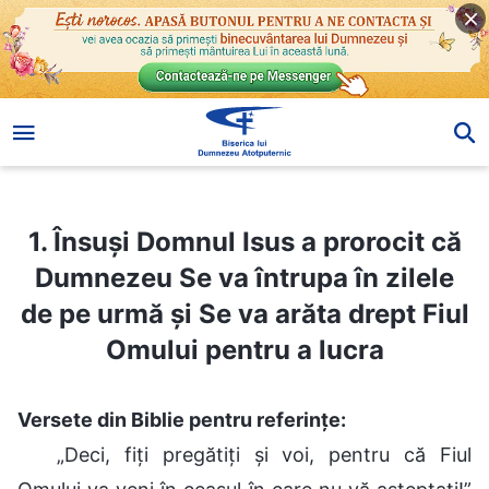
1. Însuși Domnul Isus a prorocit că Dumnezeu Se va întrupa în zilele de pe urmă și Se va arăta drept Fiul Omului pentru a lucra
1. Însuși Domnul Isus a prorocit că
Dumnezeu Se va întrupa în zilele
de pe urmă și Se va arăta drept Fiul
Omului pentru a lucra
Versete din Biblie pentru referințe:
„Deci, fiți pregătiți și voi, pentru că Fiul