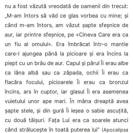
nu a fost văzută vreodată de oamenii din trecut:
„M-am întors să văd ce glas vorbea cu mine; și
când m-am întors, am văzut șapte sfeșnice de
aur, iar printre sfeșnice, pe «Cineva Care era ca
un fiu al omului». Era îmbrăcat într-o mantie
care-I ajungea până la picioare și era încins la
piept cu un brâu de aur. Capul și părul Îi erau albe
ca lâna albă sau ca zăpada, ochii Îi erau ca
flacăra focului, picioarele Îi erau ca bronzul
încins, ars în cuptor, iar glasul Îi era asemenea
vuietului unor ape mari. În mâna dreaptă avea
șapte stele, și din gură Îi ieșea o sabie ascuțită,
cu două tăișuri. Fața Lui era ca soarele atunci
când strălucește în toată puterea lui”
(Apocalipsa