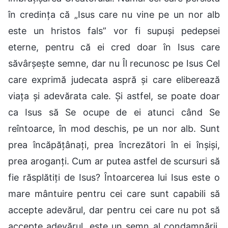
în credința că „Isus care nu vine pe un nor alb
este un hristos fals” vor fi supuși pedepsei
eterne, pentru că ei cred doar în Isus care
săvârșește semne, dar nu Îl recunosc pe Isus Cel
care exprimă judecata aspră și care eliberează
viața și adevărata cale. Și astfel, se poate doar
ca Isus să Se ocupe de ei atunci când Se
reîntoarce, în mod deschis, pe un nor alb. Sunt
prea încăpățânați, prea încrezători în ei înșiși,
prea aroganți. Cum ar putea astfel de scursuri să
fie răsplătiți de Isus? Întoarcerea lui Isus este o
mare mântuire pentru cei care sunt capabili să
accepte adevărul, dar pentru cei care nu pot să
accepte adevărul, este un semn al condamnării.