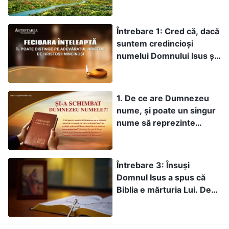
Întrebare 1: Cred că, dacă
suntem credincioși
numelui Domnului Isus și
căii Domnului și nu
acceptăm înșelăciunea
Hristoșilor mincinoși,
1. De ce are Dumnezeu
dacă suntem atenți cât
nume, și poate un singur
așteptăm, atunci Domnul
nume să reprezinte
ne va oferi revelații când
întregimea lui
va veni. Nu este necesar
Dumnezeu?
să ascultăm vocea
Întrebare 3: Însuși
Domnului pentru a fi
Domnul Isus a spus că
răpiți. Domnul Isus a
Biblia e mărturia Lui. De-
spus: „Atunci, de vă va
asta trebuie să ne bazăm
zice cineva «Iată, aici e
pe Biblie credința în
Hristos, sau acolo!», să
Domnul. Biblia e singura
nu credeți. Că se vor