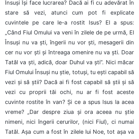
Însuși Își face lucrarea? Dacă ai fi cu adevărat în
stare să vezi, atunci cum pot fi explicate
cuvintele pe care le-a rostit Isus? El a spus:
„Când Fiul Omului va veni în zilele de pe urmă, El
Însuși nu va ști, îngerii nu vor ști, mesagerii din
cer nu vor ști și întreaga omenire nu va ști. Doar
Tatăl va ști, adică, doar Duhul va ști”. Nici măcar
Fiul Omului Însuși nu știe, totuși, tu ești capabil să
vezi și să știi? Dacă ai fi fost capabil să știi și să
vezi cu proprii tăi ochi, nu ar fi fost aceste
cuvinte rostite în van? Și ce a spus Isus la acea
vreme? „Dar despre ziua și ora aceea nu știe
nimeni, nici îngerii cerurilor, (nici Fiul), ci numai
Tatăl. Așa cum a fost în zilele lui Noe, tot așa va