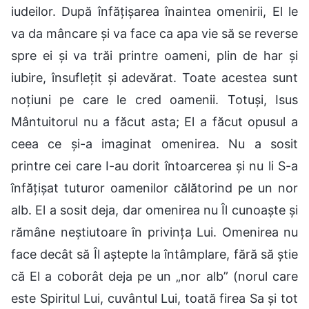
iudeilor. După înfățișarea înaintea omenirii, El le
va da mâncare și va face ca apa vie să se reverse
spre ei și va trăi printre oameni, plin de har și
iubire, însuflețit și adevărat. Toate acestea sunt
noțiuni pe care le cred oamenii. Totuși, Isus
Mântuitorul nu a făcut asta; El a făcut opusul a
ceea ce și-a imaginat omenirea. Nu a sosit
printre cei care I-au dorit întoarcerea și nu li S-a
înfățișat tuturor oamenilor călătorind pe un nor
alb. El a sosit deja, dar omenirea nu Îl cunoaște și
rămâne neștiutoare în privința Lui. Omenirea nu
face decât să Îl aștepte la întâmplare, fără să știe
că El a coborât deja pe un „nor alb” (norul care
este Spiritul Lui, cuvântul Lui, toată firea Sa și tot