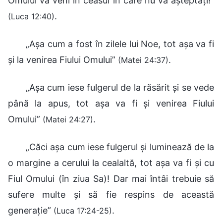
Omului va veni în ceasul în care nu vă așteptați!”
.
(Luca 12:40)
„Așa cum a fost în zilele lui Noe, tot așa va fi
și la venirea Fiului Omului”
.
(Matei 24:37)
„Așa cum iese fulgerul de la răsărit și se vede
până la apus, tot așa va fi și venirea Fiului
Omului”
.
(Matei 24:27)
„Căci așa cum iese fulgerul și luminează de la
o margine a cerului la cealaltă, tot așa va fi și cu
Fiul Omului (în ziua Sa)! Dar mai întâi trebuie să
sufere multe și să fie respins de această
generație”
.
(Luca 17:24-25)