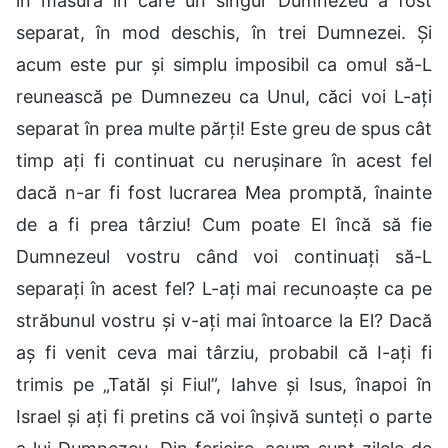
în măsura în care un singur Dumnezeu a fost
separat, în mod deschis, în trei Dumnezei. Și
acum este pur și simplu imposibil ca omul să-L
reunească pe Dumnezeu ca Unul, căci voi L-ați
separat în prea multe părți! Este greu de spus cât
timp ați fi continuat cu nerușinare în acest fel
dacă n-ar fi fost lucrarea Mea promptă, înainte
de a fi prea târziu! Cum poate El încă să fie
Dumnezeul vostru când voi continuați să-L
separați în acest fel? L-ați mai recunoaște ca pe
străbunul vostru și v-ați mai întoarce la El? Dacă
aș fi venit ceva mai târziu, probabil că I-ați fi
trimis pe „Tatăl și Fiul”, Iahve și Isus, înapoi în
Israel și ați fi pretins că voi înșivă sunteți o parte