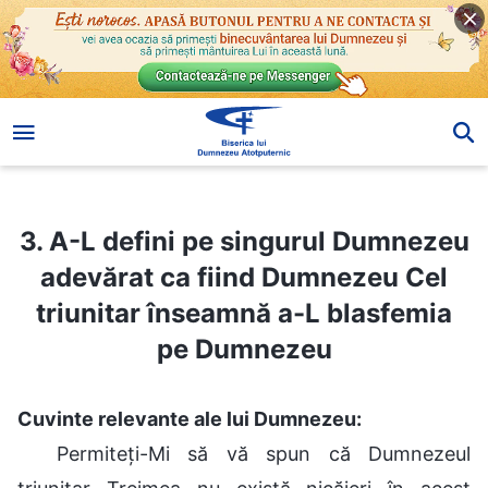
3. A-L defini pe singurul Dumnezeu adevărat ca fiind Dumnezeu Cel triunitar înseamnă a-L blasfemia pe Dumnezeu
3. A-L defini pe singurul Dumnezeu
adevărat ca fiind Dumnezeu Cel
triunitar înseamnă a-L blasfemia
pe Dumnezeu
Cuvinte relevante ale lui Dumnezeu:
Permiteți-Mi să vă spun că Dumnezeul