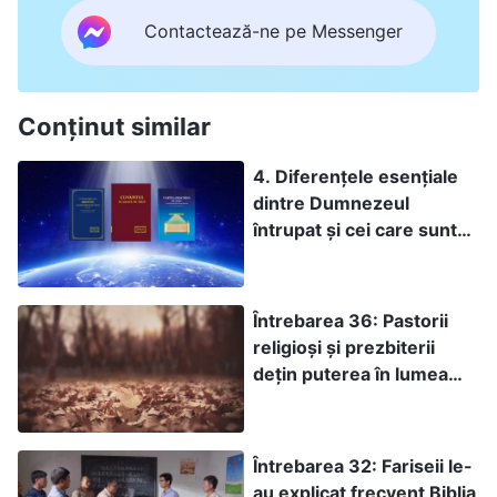
Contactează-ne pe Messenger
Conținut similar
4. Diferenţele esenţiale
dintre Dumnezeul
întrupat şi cei care sunt
folosiţi de Dumnezeu
Întrebarea 36: Pastorii
religioși și prezbiterii
dețin puterea în lumea
religioasă și majoritatea
oamenilor îi ascultă și îi
urmează – acesta este un
Întrebarea 32: Fariseii le-
fapt. Spui că pastorii
au explicat frecvent Biblia