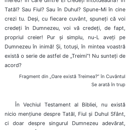
mereu? În care dintre Ei credeți întotdeauna? În
Tatăl? Sau Fiul? Sau în Duhul? Spune-Mi în cine
crezi tu. Deși, cu fiecare cuvânt, spuneți că voi
credeți în Dumnezeu, voi vă credeți, de fapt,
propriul creier! Pur și simplu, nu-L aveți pe
Dumnezeu în inimă! Și, totuși, în mintea voastră
există o serie de astfel de „Treimi”! Nu sunteți de
acord?
Fragment din „Oare există Treimea?” în Cuvântul
Se arată în trup
În Vechiul Testament al Bibliei, nu există
nicio mențiune despre Tatăl, Fiul și Duhul Sfânt,
ci doar despre singurul Dumnezeu adevărat,