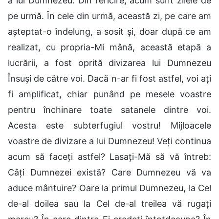
a lui Dumnezeu. Din fericire, acum sunt zilele de
pe urmă. În cele din urmă, această zi, pe care am
așteptat-o îndelung, a sosit și, doar după ce am
realizat, cu propria-Mi mână, această etapă a
lucrării, a fost oprită divizarea lui Dumnezeu
Însuși de către voi. Dacă n-ar fi fost astfel, voi ați
fi amplificat, chiar punând pe mesele voastre
pentru închinare toate satanele dintre voi.
Acesta este subterfugiul vostru! Mijloacele
voastre de divizare a lui Dumnezeu! Veți continua
acum să faceți astfel? Lasați-Mă să vă întreb:
Câți Dumnezei există? Care Dumnezeu vă va
aduce mântuire? Oare la primul Dumnezeu, la Cel
de-al doilea sau la Cel de-al treilea vă rugați