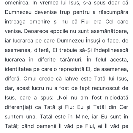
omenirea. În vremea lui Isus, s-a spus doar că
Dumnezeu devenise trup pentru a răscumpăra
întreaga omenire și nu că Fiul era Cel care
venise. Deoarece epocile nu sunt asemănătoare,
iar lucrarea pe care Dumnezeu Însuși o face, de
asemenea, diferă, El trebuie să-Și îndeplinească
lucrarea în diferite tărâmuri. În felul acesta,
identitatea pe care o reprezintă El, de asemenea,
diferă. Omul crede că Iahve este Tatăl lui Isus,
dar, acest lucru nu a fost de fapt recunoscut de
Isus, care a spus: „Noi nu am fost niciodată
diferențiați ca Tată și Fiu; Eu și Tatăl din Cer
suntem una. Tatăl este în Mine, iar Eu sunt în
Tatăl; când oamenii Îl văd pe Fiul, ei Îl văd pe