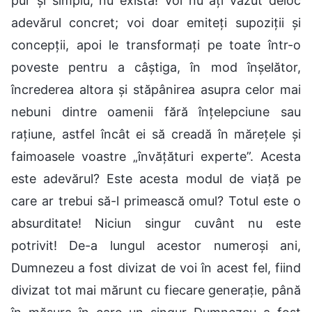
pur și simplu, nu există! Voi nu ați văzut deloc
adevărul concret; voi doar emiteți supoziții și
concepții, apoi le transformați pe toate într-o
poveste pentru a câștiga, în mod înșelător,
încrederea altora și stăpânirea asupra celor mai
nebuni dintre oamenii fără înțelepciune sau
rațiune, astfel încât ei să creadă în mărețele și
faimoasele voastre „învățături experte”. Acesta
este adevărul? Este acesta modul de viață pe
care ar trebui să-l primească omul? Totul este o
absurditate! Niciun singur cuvânt nu este
potrivit! De-a lungul acestor numeroși ani,
Dumnezeu a fost divizat de voi în acest fel, fiind
divizat tot mai mărunt cu fiecare generație, până