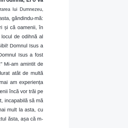
în odihnă, El o va
ucrarea lui Dumnezeu,
 asta, gândindu-mă:
i și că oamenii, în
 locul de odihnă al
ibil! Domnul Isus a
Domnul Isus a fost
i!” Mi-am amintit de
urat atât de multă
u mai am experiența
nii încă vor trăi pe
t, incapabilă să mă
i mult la asta, cu
ctul ăsta, așa că m-