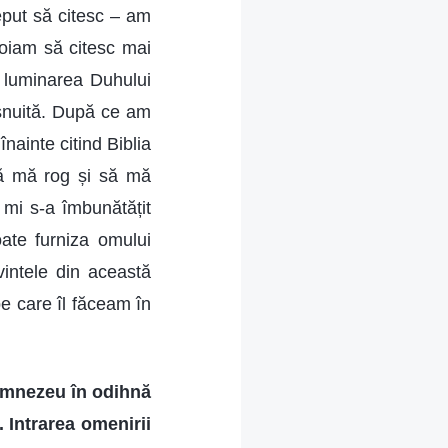
eput să citesc – am
voiam să citesc mai
d luminarea Duhului
ișnuită. După ce am
nainte citind Biblia
 să mă rog și să mă
 mi s-a îmbunătățit
ate furniza omului
vintele din această
pe care îl făceam în
Dumnezeu în odihnă
 Intrarea omenirii