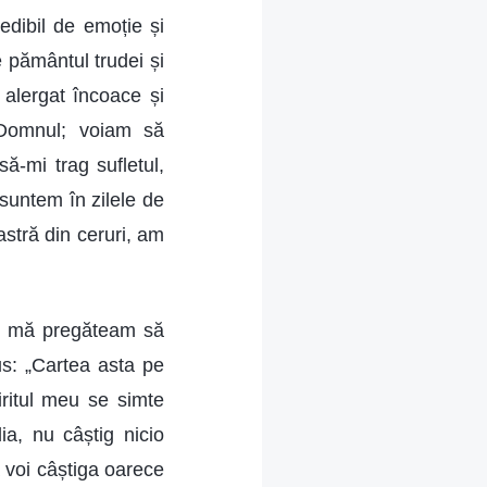
redibil de emoție și
 pământul trudei și
 alergat încoace și
 Domnul; voiam să
ă-mi trag sufletul,
 suntem în zilele de
stră din ceruri, am
nd mă pregăteam să
us: „Cartea asta pe
iritul meu se simte
a, nu câștig nicio
 voi câștiga oarece