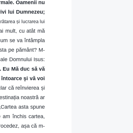
rmale. Oamenii nu
rivi lui Dumnezeu;
rătarea și lucrarea lui
ai mult, cu atât mă
Cum se va întâmpla
asta pe pământ? M-
e ale Domnului Isus:
s. Eu Mă duc să vă
 întoarce şi vă voi
ar că reînvierea și
estinația noastră ar
 „Cartea asta spune
 am închis cartea,
procedez, așa că m-