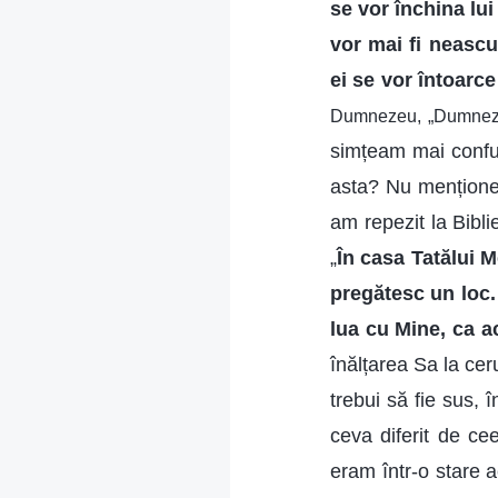
se vor închina l
vor mai fi neascu
ei se vor întoarce 
Dumnezeu, „Dumnezeu
simțeam mai confu
asta? Nu mențione
am repezit la Bibli
„
În casa Tatălui M
pregătesc un loc. 
lua cu Mine, ca ac
înălțarea Sa la cer
trebui să fie sus,
ceva diferit de c
eram într-o stare 