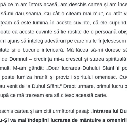
După ce m-am întors acasă, am deschis cartea și am înc
ă să-mi dau seama. Cu cât o citeam mai mult, cu atât 
mțeam că este lumină în aceste cuvinte, că ele cuprin
poate ca aceste cuvinte să fie rostite de o persoană ob
 am ajuns să înțeleg adevăruri pe care nu le înțelesesem î
ritate și o bucurie interioară. Mă făcea să-mi doresc
t de Domnul – credința mi-a crescut și starea spirituală
mult. M-am gândit: „Doar lucrarea Duhului Sfânt îi po
și poate furniza hrană și provizii spiritului omenesc. Cu
au venit de la Duhul Sfânt.” Drept urmare, primul lucru 
după ce mă trezeam era să citesc această carte.
eschis cartea și am citit următorul pasaj: „
Intrarea lui 
-Și va mai îndeplini lucrarea de mântuire a omenirii.