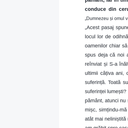
pământ, iar în ti
conduce din cer
„Dumnezeu și omul vo
„Acest pasaj spune
locul lor de odihn
oamenilor chiar să
spus deja că noi 
reînviat și S-a înă
ultimii câțiva an
suferință. Toată s
suferinței lumești?
pământ, atunci nu 
mișc, simțindu-mă
atât mai neliniștit