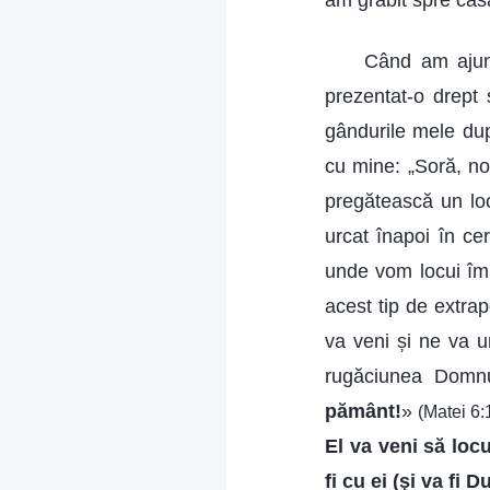
am grăbit spre casa
Când am ajun
prezentat-o drept 
gândurile mele dup
cu mine: „Soră, n
pregătească un lo
urcat înapoi în ce
unde vom locui împ
acest tip de extra
va veni și ne va ur
rugăciunea Domnu
pământ!
»
(Matei 6:
El va veni să loc
fi cu ei (şi va fi 