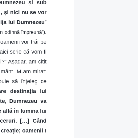
 Dumnezeu și sub
 și nici nu se vor
rija lui Dumnezeu
”
.
în odihnă împreună”)
 oamenii vor trăi pe
ici scrie că vom fi
?” Așadar, am citit
 pământ. M-am mirat:
uie să înțeleg ce
e destinația lui
ște, Dumnezeu va
 află în lumina lui
ceruri. […] Când
creație; oamenii I