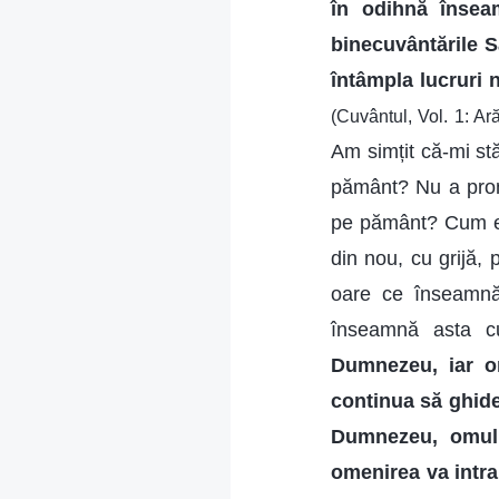
în odihnă însea
binecuvântările S
întâmpla lucruri 
(Cuvântul, Vol. 1: A
Am simțit că-mi stă
pământ? Nu a promi
pe pământ? Cum est
din nou, cu grijă, 
oare ce înseamnă
înseamnă asta cu
Dumnezeu, iar o
continua să ghidez
Dumnezeu, omul 
omenirea va intra