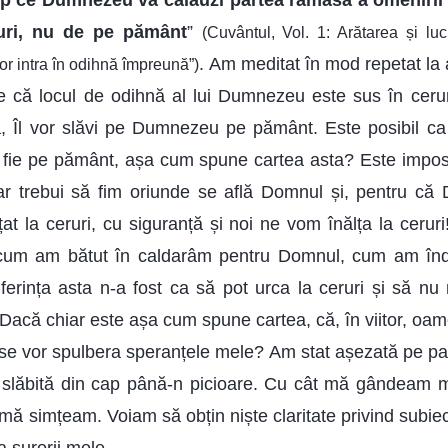
mp ce Dumnezeu va călăuzi partea rămasă a omenirii 
uri, nu de pe pământ
”
(Cuvântul, Vol. 1: Arătarea și l
. Am meditat în mod repetat la
r intra în odihnă împreună”)
 că locul de odihnă al lui Dumnezeu este sus în cerur
ă, Îl vor slăvi pe Dumnezeu pe pământ. Este posibil ca
 fie pe pământ, așa cum spune cartea asta? Este impos
ar trebui să fim oriunde se află Domnul și, pentru că 
lțat la ceruri, cu siguranță și noi ne vom înălța la cerur
i, cum am bătut în caldarâm pentru Domnul, cum am înd
uferința asta n-a fost ca să pot urca la ceruri și să n
 Dacă chiar este așa cum spune cartea, că, în viitor, oame
se vor spulbera speranțele mele? Am stat așezată pe pa
 slăbită din cap până-n picioare. Cu cât mă gândeam ma
ă mă simțeam. Voiam să obțin niște claritate privind subie