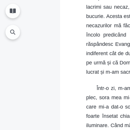
lacrimi sau necaz, 
bucurie. Acesta es
necazurilor mă făc
încolo predicând
răspândesc Evanghe
indiferent cât de d
pe urmă și că Domn
lucrat și m-am sacri
Într-o zi, m-
plec, sora mea mi-
care mi-a dat-o so
foarte însetat ch
iluminare. Când mă