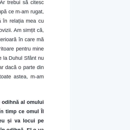
r trebui să citesc
upă ce m-am rugat,
 în relația mea cu
izii. Am simțit că,
terioară în care mă
ritoare pentru mine
e la Duhul Sfânt nu
iar dacă o parte din
 toate astea, m-am
 odihnă al omului
În timp ce omul Îl
u și va locui pe