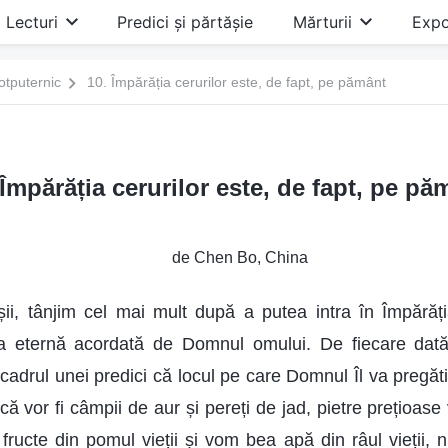
Lecturi
Predici și părtășie
Mărturii
Expo
tputernic
10. Împărăția cerurilor este, de fapt, pe pământ
 Împărăția cerurilor este, de fapt, pe pă
de Chen Bo, China
șii, tânjim cel mai mult după a putea intra în Împărăți
rea eternă acordată de Domnul omului. De fiecare da
adrul unei predici că locul pe care Domnul Îl va pregăti 
că vor fi câmpii de aur și pereți de jad, pietre prețioase 
ucte din pomul vieții și vom bea apă din râul vieții, n