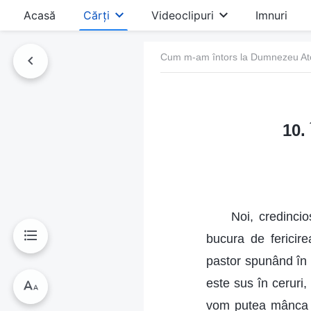
Acasă
Cărți
Videoclipuri
Imnuri
Cum m-am întors la Dumnezeu Ato
10.
Noi, credincio
bucura de ferici
pastor spunând în c
este sus în ceruri, 
vom putea mânca fr