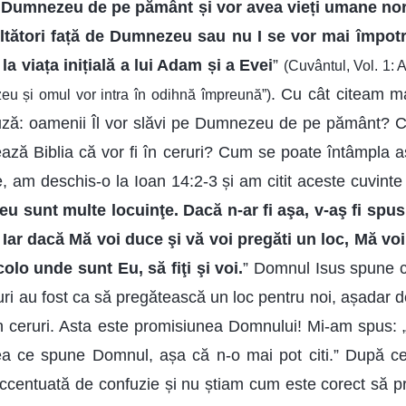
ui Dumnezeu de pe pământ și vor avea vieți umane no
ltători față de Dumnezeu sau nu I se vor mai împot
la viața inițială a lui Adam și a Evei
”
(Cuvântul, Vol. 1: A
. Cu cât citeam m
 și omul vor intra în odihnă împreună”)
ză: oamenii Îl vor slăvi pe Dumnezeu de pe pământ? 
ază Biblia că vor fi în ceruri? Cum se poate întâmpla 
e, am deschis-o la Ioan 14:2-3 și am citit aceste cuvint
eu sunt multe locuinţe. Dacă n-ar fi aşa, v-aş fi spu
Iar dacă Mă voi duce şi vă voi pregăti un loc, Mă voi
olo unde sunt Eu, să fiţi şi voi.
” Domnul Isus spune cl
uri au fost ca să pregătească un loc pentru noi, așadar d
 în ceruri. Asta este promisiunea Domnului! Mi-am spus:
eea ce spune Domnul, așa că n-o mai pot citi.” După ce
accentuată de confuzie și nu știam cum este corect să 