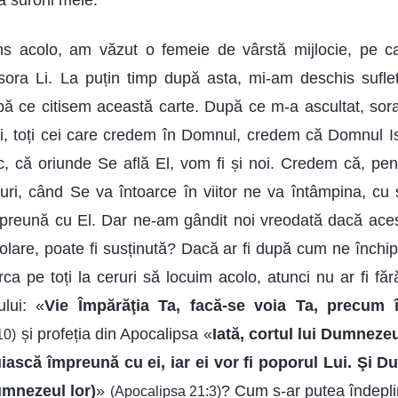
 surorii mele.
s acolo, am văzut o femeie de vârstă mijlocie, pe c
sora Li. La puțin timp după asta, mi-am deschis sufletu
ă ce citisem această carte. După ce m-a ascultat, sora
oi, toți cei care credem în Domnul, credem că Domnul I
c, că oriunde Se află El, vom fi și noi. Credem că, pe
ruri, când Se va întoarce în viitor ne va întâmpina, cu s
reună cu El. Dar ne-am gândit noi vreodată dacă acest
polare, poate fi susținută? Dacă ar fi după cum ne înch
ca pe toți la ceruri să locuim acolo, atunci nu ar fi făr
lui: «
Vie Împărăţia Ta, facă-se voia Ta, precum 
și profeția din Apocalipsa «
Iată, cortul lui Dumneze
10)
uiască împreună cu ei, iar ei vor fi poporul Lui. Şi 
Dumnezeul lor)
»
? Cum s-ar putea îndepli
(Apocalipsa 21:3)