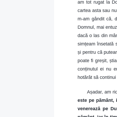
am tot rugat la D
cartea asta sau n
m-am gândit că, d
Domnul, mai entuzi
dacă o las din mân
simțeam însetată s
și pentru că putea
poate fi greșit, șt
conținutul ei nu 
hotărât să continui
Așadar, am rid
este pe pământ, i
venerează pe Du