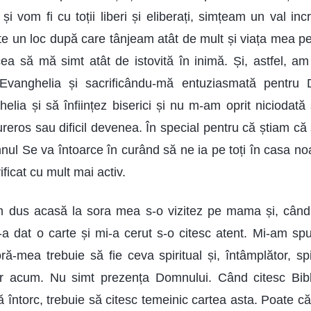
și vom fi cu toții liberi și eliberați, simțeam un val inc
te un loc după care tânjeam atât de mult și viața mea pe
ea să mă simt atât de istovită în inimă. Și, astfel, am
 Evanghelia și sacrificându-mă entuziasmată pentru
lia și să înființez biserici și nu m-am oprit niciodată s
ureros sau dificil devenea. În special pentru că știam că
ul Se va întoarce în curând să ne ia pe toți în casa noa
ficat cu mult mai activ.
am dus acasă la sora mea s-o vizitez pe mama și, câ
a dat o carte și mi-a cerut s-o citesc atent. Mi-am sp
ră-mea trebuie să fie ceva spiritual și, întâmplător, sp
iar acum. Nu simt prezența Domnului. Când citesc Bibli
 întorc, trebuie să citesc temeinic cartea asta. Poate că