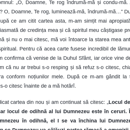
omnul: „O, Doamne, Te rog îndrumă-mă și condu-mă. A
u? O, Doamne, Te rog, luminează-mă, îndrumă-mă…” D
upă ce am citit cartea asta, m-am simțit mai apropiată
asmată de credința mea și că spiritul meu câștigase prov
ă și nu o mai citesc, mă voi întoarce la starea mea an
piritual. Pentru că acea carte fusese incredibil de lămu
m confirma că venise de la Duhul Sfânt, iar orice vine d
iam că nu ar trebui s-o resping și să refuz s-o citesc, ch
era conform noțiunilor mele. După ce m-am gândit la
 s-o citesc înainte de a mă hotărî.
icat cartea din nou și am continuat să citesc: „
Locul de
ar locul de odihnă al lui Dumnezeu este în ceruri. 
mnezeu în odihnă, el I se va închina lui Dumneze