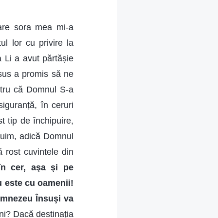
are sora mea mi-a
l lor cu privire la
 Li a avut părtășie
sus a promis să ne
ntru că Domnul S-a
iguranță, în ceruri
 tip de închipuire,
ipuim, adică Domnul
ă rost cuvintele din
în cer, aşa şi pe
u este cu oamenii!
Dumnezeu Însuşi va
ni? Dacă destinația