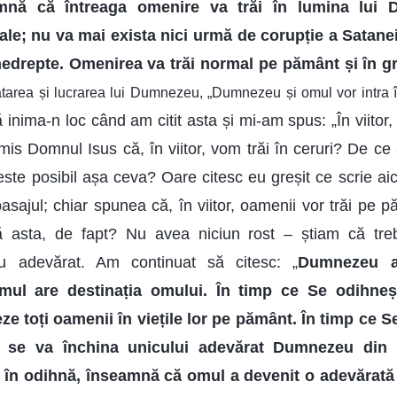
mnă că întreaga omenire va trăi în lumina lui
ale; nu va mai exista nici urmă de corupție a Satanei,
nedrepte. Omenirea va trăi normal pe pământ și în g
rătarea și lucrarea lui Dumnezeu, „Dumnezeu și omul vor intra 
 inima-n loc când am citit asta și mi-am spus: „În viitor,
s Domnul Isus că, în viitor, vom trăi în ceruri? De ce a
e posibil așa ceva? Oare citesc eu greșit ce scrie aici
pasajul; chiar spunea că, în viitor, oamenii vor trăi pe
 asta, de fapt? Nu avea niciun rost – știam că treb
 adevărat. Am continuat să citesc: „
Dumnezeu ar
mul are destinația omului. În timp ce Se odihne
e toți oamenii în viețile lor pe pământ. În timp ce Se
se va închina unicului adevărat Dumnezeu din 
 în odihnă, înseamnă că omul a devenit o adevărată 