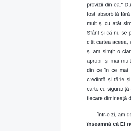
provizii din ea.” 
fost absorbită făr
mult și cu atât si
Sfânt și că nu se 
citit cartea aceea,
și am simțit o cla
apropii și mai mul
din ce în ce mai 
credință și tărie 
carte cu siguranță 
fiecare dimineață 
Într-o zi, am d
înseamnă că El nu