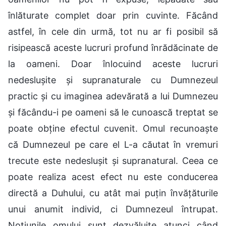
înlăturate complet doar prin cuvinte. Făcând
astfel, în cele din urmă, tot nu ar fi posibil să
risipească aceste lucruri profund înrădăcinate de
la oameni. Doar înlocuind aceste lucruri
nedeslușite și supranaturale cu Dumnezeul
practic și cu imaginea adevărată a lui Dumnezeu
și făcându-i pe oameni să le cunoască treptat se
poate obține efectul cuvenit. Omul recunoaște
că Dumnezeul pe care el L-a căutat în vremuri
trecute este nedeslușit și supranatural. Ceea ce
poate realiza acest efect nu este conducerea
directă a Duhului, cu atât mai puțin învățăturile
unui anumit individ, ci Dumnezeul întrupat.
Noțiunile omului sunt dezvăluite atunci când