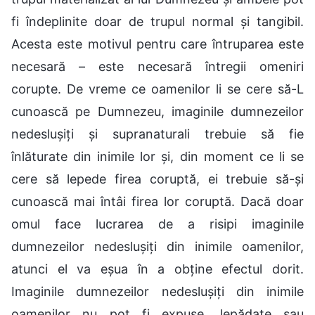
fi îndeplinite doar de trupul normal și tangibil.
Acesta este motivul pentru care întruparea este
necesară – este necesară întregii omeniri
corupte. De vreme ce oamenilor li se cere să-L
cunoască pe Dumnezeu, imaginile dumnezeilor
nedeslușiți și supranaturali trebuie să fie
înlăturate din inimile lor și, din moment ce li se
cere să lepede firea coruptă, ei trebuie să-și
cunoască mai întâi firea lor coruptă. Dacă doar
omul face lucrarea de a risipi imaginile
dumnezeilor nedeslușiți din inimile oamenilor,
atunci el va eșua în a obține efectul dorit.
Imaginile dumnezeilor nedeslușiți din inimile
oamenilor nu pot fi expuse, lepădate sau