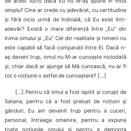
de acest lucru dacă Eu nu le-aș spune în mod
simplu? Cine ar crede cu adevărat, cu certitudine
și fără nicio urmă de îndoială, că Eu exist într-
adevăr? Există o mare diferență între „Eu” din
inima omului și „Eu” Cel din realitate și nimeni nu
este capabil să facă comparații între Ei. Dacă n-
aș deveni trup, omul nu M-ar cunoaște niciodată
și, chiar dacă ar ajunge să Mă cunoască, nu ar fi
tot o noțiune o astfel de cunoaștere? […]
[…] Pentru că omul a fost ispitit și corupt de
Satana, pentru că a fost preluat de noțiuni și
gânduri, Eu am devenit trup pentru a cuceri,
personal, întreaga omenire, pentru a expune
toate noțiunile omului și pentru a demonta