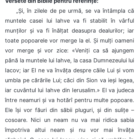
Versete din Biblie pentru referințe:
„Și, în zilele de pe urmă, se va întâmpla că
muntele casei lui Iahve va fi stabilit în vârful
munților și va fi înălțat deasupra dealurilor; iar
toate popoarele vor merge la el. Și mulți oameni
vor merge și vor zice: «Veniți ca să ajungem
până la muntele lui Iahve, la casa Dumnezeului lui
Iacov; iar El ne va învăța despre căile Lui și vom
umbla pe cărările Lui; căci din Sion va ieși legea,
iar cuvântul lui Iahve din Ierusalim.» El va judeca
între neamuri și va hotărî pentru multe popoare.
Ele își vor făuri din săbii pluguri, și din sulițe –
cosoare. Nici un neam nu va mai ridica sabia
împotriva altui neam și nu vor mai învăța