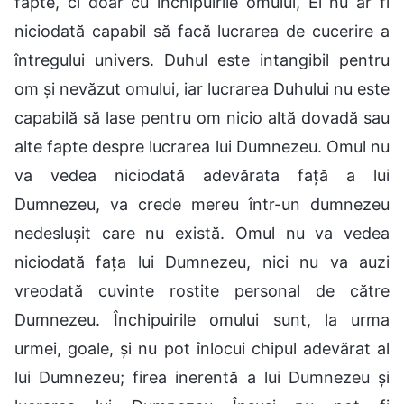
fapte, ci doar cu închipuirile omului, El nu ar fi
niciodată capabil să facă lucrarea de cucerire a
întregului univers. Duhul este intangibil pentru
om și nevăzut omului, iar lucrarea Duhului nu este
capabilă să lase pentru om nicio altă dovadă sau
alte fapte despre lucrarea lui Dumnezeu. Omul nu
va vedea niciodată adevărata față a lui
Dumnezeu, va crede mereu într-un dumnezeu
nedeslușit care nu există. Omul nu va vedea
niciodată fața lui Dumnezeu, nici nu va auzi
vreodată cuvinte rostite personal de către
Dumnezeu. Închipuirile omului sunt, la urma
urmei, goale, și nu pot înlocui chipul adevărat al
lui Dumnezeu; firea inerentă a lui Dumnezeu și