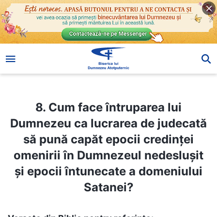
8. Cum face întruparea lui Dumnezeu ca lucrarea de judecată să pună capăt epocii credinţei omenirii în Dumnezeul nedesluşit şi epocii întunecate a domeniului Satanei?
8. Cum face întruparea lui
Dumnezeu ca lucrarea de judecată
să pună capăt epocii credinţei
omenirii în Dumnezeul nedesluşit
şi epocii întunecate a domeniului
Satanei?