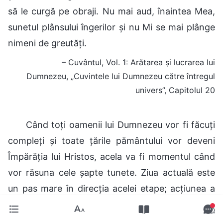
să le curgă pe obraji. Nu mai aud, înaintea Mea,
sunetul plânsului îngerilor și nu Mi se mai plânge
nimeni de greutăți.
– Cuvântul, Vol. 1: Arătarea și lucrarea lui
Dumnezeu, „Cuvintele lui Dumnezeu către întregul
univers”, Capitolul 20
Când toți oamenii lui Dumnezeu vor fi făcuți
compleți și toate țările pământului vor deveni
Împărăția lui Hristos, acela va fi momentul când
vor răsuna cele șapte tunete. Ziua actuală este
un pas mare în direcția acelei etape; acțiunea a
fost declanșată către acea zi. Acesta este planul
lui Dumnezeu și va fi realizat în viitorul apropiat.