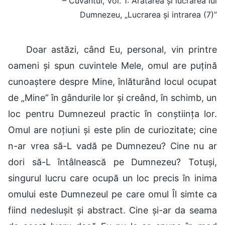
– Cuvântul, Vol. 1: Arătarea și lucrarea lui
Dumnezeu, „Lucrarea și intrarea (7)”
Doar astăzi, când Eu, personal, vin printre
oameni și spun cuvintele Mele, omul are puțină
cunoaștere despre Mine, înlăturând locul ocupat
de „Mine” în gândurile lor și creând, în schimb, un
loc pentru Dumnezeul practic în conștiința lor.
Omul are noțiuni și este plin de curiozitate; cine
n-ar vrea să-L vadă pe Dumnezeu? Cine nu ar
dori să-L întâlnească pe Dumnezeu? Totuși,
singurul lucru care ocupă un loc precis în inima
omului este Dumnezeul pe care omul Îl simte ca
fiind nedeslușit și abstract. Cine și-ar da seama