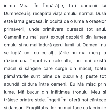
inima Mea. În Împărăție, toți oamenii lui
Dumnezeu își recapătă viața omului normal. Dusă
este iarna geroasă, înlocuită de o lume a orașelor
primăverii, unde primăvara durează tot anul.
Oamenii nu mai sunt expuși dezolării din lumea
omului și nu mai îndură gerul lumii lui. Oamenii nu
se luptă unii cu ceilalți, țările nu mai merg la
război una împotriva celeilalte, nu mai există
măcel și sângele care curge din măcel; toate
pământurile sunt pline de bucurie și peste tot
abundă căldura între oameni. Eu Mă mișc prin
lume, Mă bucur din înălțimea tronului Meu și
trăiesc printre stele. Îngerii Îmi oferă noi cântece
și dansuri. Fragilitatea lor nu mai face ca lacrimile