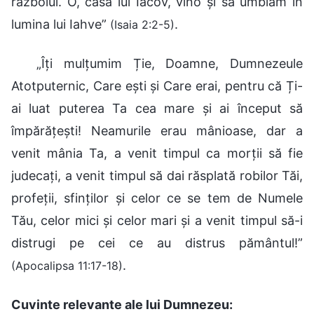
războiul. O, casa lui Iacov, vino și să umblăm în
lumina lui Iahve”
.
(Isaia 2:2-5)
„Îți mulțumim Ție, Doamne, Dumnezeule
Atotputernic, Care ești și Care erai, pentru că Ți-
ai luat puterea Ta cea mare și ai început să
împărățești! Neamurile erau mânioase, dar a
venit mânia Ta, a venit timpul ca morții să fie
judecați, a venit timpul să dai răsplată robilor Tăi,
profeții, sfinților și celor ce se tem de Numele
Tău, celor mici și celor mari și a venit timpul să-i
distrugi pe cei ce au distrus pământul!”
.
(Apocalipsa 11:17-18)
Cuvinte relevante ale lui Dumnezeu: