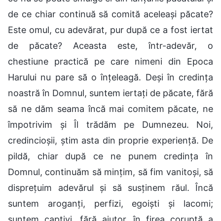
de ce chiar continuă să comită aceleași păcate?
Este omul, cu adevărat, pur după ce a fost iertat
de păcate? Aceasta este, într-adevăr, o
chestiune practică pe care nimeni din Epoca
Harului nu pare să o înțeleagă. Deși în credința
noastră în Domnul, suntem iertați de păcate, fără
să ne dăm seama încă mai comitem păcate, ne
împotrivim și Îl trădăm pe Dumnezeu. Noi,
credincioșii, știm asta din proprie experiență. De
pildă, chiar după ce ne punem credința în
Domnul, continuăm să mințim, să fim vanitoși, să
disprețuim adevărul și să susținem răul. Încă
suntem aroganți, perfizi, egoiști și lacomi;
suntem captivi, fără ajutor, în firea coruptă a