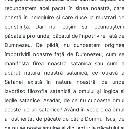
recunoaștem acel păcat în sinea noastră, care
constă în nelegiuire și care duce la mustrări de
conștiință. Dar nu reușim să recunoaștem
păcatele profunde, păcatul de împotrivire față de
Dumnezeu. De pildă, nu cunoaștem originea
împotrivirii noastre față de Dumnezeu, cum se
manifestă firea noastră satanică sau cum a
apărut natura noastră satanică, ce otravă a
Satanei există în natura noastră, de unde
izvorăsc filozofia satanică a omului și logica și
legile satanice. Așadar, de ce nu cunoaște omul
aceste lucruri satanice? Având în vedere că omul
a fost iertat de păcate de către Domnul Isus, de
ce nu se poate smulge el din lanțurile păcatului și