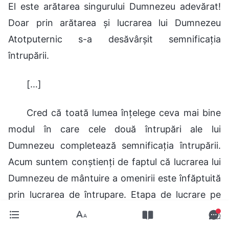
El este arătarea singurului Dumnezeu adevărat!
Doar prin arătarea și lucrarea lui Dumnezeu
Atotputernic s-a desăvârșit semnificația
întrupării.
[…]
Cred că toată lumea înțelege ceva mai bine
modul în care cele două întrupări ale lui
Dumnezeu completează semnificația întrupării.
Acum suntem conștienți de faptul că lucrarea lui
Dumnezeu de mântuire a omenirii este înfăptuită
prin lucrarea de întrupare. Etapa de lucrare pe
care a înfăptuit-o Domnul Isus a fost lucrarea de
răscumpărare. Adevărul exprimat de El a fost