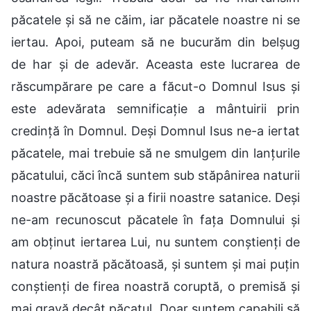
păcatele și să ne căim, iar păcatele noastre ni se
iertau. Apoi, puteam să ne bucurăm din belșug
de har și de adevăr. Aceasta este lucrarea de
răscumpărare pe care a făcut-o Domnul Isus și
este adevărata semnificație a mântuirii prin
credință în Domnul. Deși Domnul Isus ne-a iertat
păcatele, mai trebuie să ne smulgem din lanțurile
păcatului, căci încă suntem sub stăpânirea naturii
noastre păcătoase și a firii noastre satanice. Deși
ne-am recunoscut păcatele în fața Domnului și
am obținut iertarea Lui, nu suntem conștienți de
natura noastră păcătoasă, și suntem și mai puțin
conștienți de firea noastră coruptă, o premisă și
mai gravă decât păcatul. Doar suntem capabili să