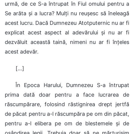
urmă, de ce S-a întrupat în Fiul omului pentru a
Se arăta și a lucra? Mulți nu reușesc să îneleagă
acest lucru. Dacă Dumnezeu Atotputernic nu ar fi
explicat acest aspect al adevărului și nu ar fi
dezvăluit această taină, nimeni nu ar fi înțeles
acest adevăr.
[…]
În Epoca Harului, Dumnezeu S-a întrupat
prima dată doar pentru a face lucrarea de
răscumpărare, folosind răstignirea drept jertfă
de păcat pentru a-l răscumpăra pe om din păcat,
pentru a-l elibera pe om de blestemele și de
osândirea legii. Trebuia doar să ne mărturisim