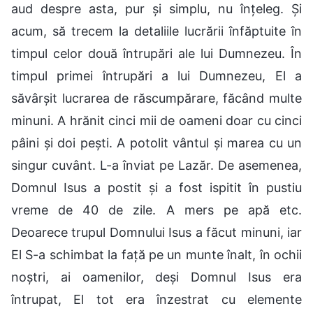
aud despre asta, pur și simplu, nu înțeleg. Și
acum, să trecem la detaliile lucrării înfăptuite în
timpul celor două întrupări ale lui Dumnezeu. În
timpul primei întrupări a lui Dumnezeu, El a
săvârșit lucrarea de răscumpărare, făcând multe
minuni. A hrănit cinci mii de oameni doar cu cinci
pâini și doi pești. A potolit vântul și marea cu un
singur cuvânt. L-a înviat pe Lazăr. De asemenea,
Domnul Isus a postit și a fost ispitit în pustiu
vreme de 40 de zile. A mers pe apă etc.
Deoarece trupul Domnului Isus a făcut minuni, iar
El S-a schimbat la față pe un munte înalt, în ochii
noștri, ai oamenilor, deși Domnul Isus era
întrupat, El tot era înzestrat cu elemente