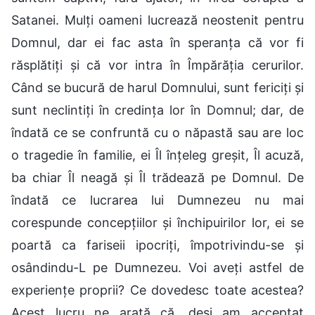
Satanei. Mulți oameni lucrează neostenit pentru
Domnul, dar ei fac asta în speranța că vor fi
răsplătiți și că vor intra în Împărăția cerurilor.
Când se bucură de harul Domnului, sunt fericiți și
sunt neclintiți în credința lor în Domnul; dar, de
îndată ce se confruntă cu o năpastă sau are loc
o tragedie în familie, ei Îl înțeleg greșit, Îl acuză,
ba chiar Îl neagă și Îl trădează pe Domnul. De
îndată ce lucrarea lui Dumnezeu nu mai
corespunde concepțiilor și închipuirilor lor, ei se
poartă ca fariseii ipocriți, împotrivindu-se și
osândindu-L pe Dumnezeu. Voi aveți astfel de
experiențe proprii? Ce dovedesc toate acestea?
Acest lucru ne arată că, deși am acceptat