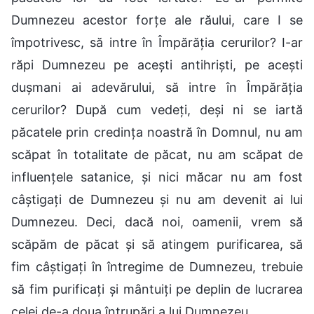
Dumnezeu acestor forțe ale răului, care I se
împotrivesc, să intre în Împărăția cerurilor? I-ar
răpi Dumnezeu pe acești antihriști, pe acești
dușmani ai adevărului, să intre în Împărăția
cerurilor? După cum vedeți, deși ni se iartă
păcatele prin credința noastră în Domnul, nu am
scăpat în totalitate de păcat, nu am scăpat de
influențele satanice, și nici măcar nu am fost
câștigați de Dumnezeu și nu am devenit ai lui
Dumnezeu. Deci, dacă noi, oamenii, vrem să
scăpăm de păcat și să atingem purificarea, să
fim câștigați în întregime de Dumnezeu, trebuie
să fim purificați și mântuiți pe deplin de lucrarea
celei de-a doua întrupări a lui Dumnezeu.