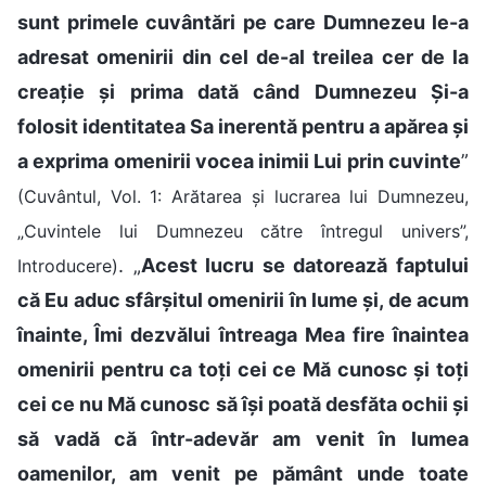
sunt primele cuvântări pe care Dumnezeu le-a
adresat omenirii din cel de-al treilea cer de la
creație și prima dată când Dumnezeu Și-a
folosit identitatea Sa inerentă pentru a apărea și
a exprima omenirii vocea inimii Lui prin cuvinte
”
(Cuvântul, Vol. 1: Arătarea și lucrarea lui Dumnezeu,
„Cuvintele lui Dumnezeu către întregul univers”,
. „
Acest lucru se datorează faptului
Introducere)
că Eu aduc sfârșitul omenirii în lume și, de acum
înainte, Îmi dezvălui întreaga Mea fire înaintea
omenirii pentru ca toți cei ce Mă cunosc și toți
cei ce nu Mă cunosc să își poată desfăta ochii și
să vadă că într-adevăr am venit în lumea
oamenilor, am venit pe pământ unde toate