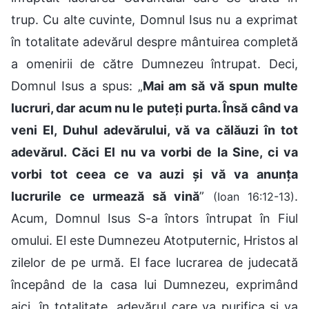
trup. Cu alte cuvinte, Domnul Isus nu a exprimat
în totalitate adevărul despre mântuirea completă
a omenirii de către Dumnezeu întrupat. Deci,
Domnul Isus a spus: „
Mai am să vă spun multe
lucruri, dar acum nu le puteți purta. Însă când va
veni El, Duhul adevărului, vă va călăuzi în tot
adevărul. Căci El nu va vorbi de la Sine, ci va
vorbi tot ceea ce va auzi și vă va anunța
lucrurile ce urmează să vină
”
.
(Ioan 16:12-13)
Acum, Domnul Isus S-a întors întrupat în Fiul
omului. El este Dumnezeu Atotputernic, Hristos al
zilelor de pe urmă. El face lucrarea de judecată
începând de la casa lui Dumnezeu, exprimând
aici, în totalitate, adevărul care va purifica și va