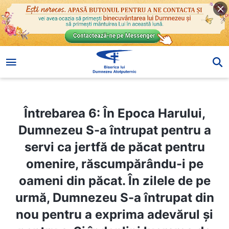
Întrebarea 6: În Epoca Harului, Dumnezeu S-a întrupat pentru a servi ca jertfă de păcat pentru omenire, răscumpărându-i pe oameni din păcat. În zilele de pe urmă, Dumnezeu S-a întrupat din nou pentru a exprima adevărul și pentru a-Și îndeplini lucrarea de judecată pentru a purifica și mântui complet omul. Așadar, de ce are nevoie Dumnezeu să se întrupeze de două ori pentru a face lucrarea mântuirii omenirii? Și care este adevărata semnificație a faptului că Dumnezeu S-a întrupat de două ori?
Întrebarea 6: În Epoca Harului,
Dumnezeu S-a întrupat pentru a
servi ca jertfă de păcat pentru
omenire, răscumpărându-i pe
oameni din păcat. În zilele de pe
urmă, Dumnezeu S-a întrupat din
nou pentru a exprima adevărul și