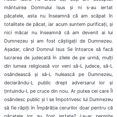
mântuirea Domnului Isus și ni s-au iertat
păcatele, asta nu înseamnă că am scăpat în
totalitate de păcat, iar acum suntem purificați, și
nici măcar nu înseamnă că am devenit ai lui
Dumnezeu și am fost câștigați de Dumnezeu.
Așadar, când Domnul Isus Se întoarce să facă
lucrarea de judecată în zilele de pe urmă, mulți
din lumea religioasă vor veni să-L judece, să-L
osândească și să-L hulească pe Dumnezeu,
declarându-L public drept adversarul lor și
țintuindu-L pe cruce din nou. Ar putea cei care Îl
osândesc public și I se împotrivesc lui Dumnezeu
să fie răpiți în Împărăția cerurilor doar pentru că
păcatele lor au fost iertate? Le-ar permite