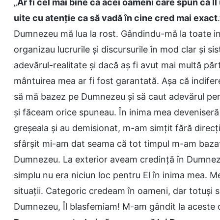
„
Ar fi cel mai bine ca acei oameni care spun că 
uite cu atenție ca să vadă în cine cred mai exact
Dumnezeu mă lua la rost. Gândindu-mă la toate in
organizau lucrurile și discursurile în mod clar și s
adevărul-realitate și dacă aș fi avut mai multă părt
mântuirea mea ar fi fost garantată. Așa că indifer
să mă bazez pe Dumnezeu și să caut adevărul pen
și făceam orice spuneau. În inima mea deveniseră d
greșeala și au demisionat, m-am simțit fără direcți
sfârșit mi-am dat seama că tot timpul m-am bazat 
Dumnezeu. La exterior aveam credință în Dumnezeu
simplu nu era niciun loc pentru El în inima mea.
situații. Categoric credeam în oameni, dar totuși
Dumnezeu, Îl blasfemiam! M-am gândit la aceste 