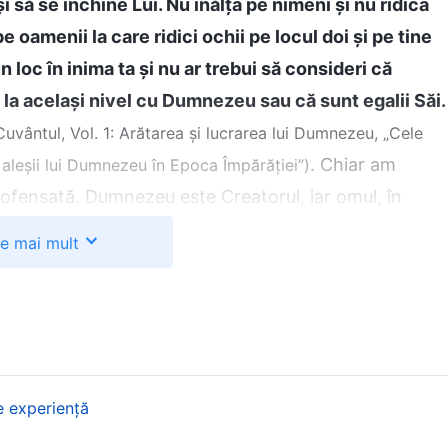
să se închine Lui. Nu înălța pe nimeni și nu ridica
oamenii la care ridici ochii pe locul doi și pe tine
n loc în inima ta și nu ar trebui să consideri că
t la același nivel cu Dumnezeu sau că sunt egalii Săi.
Cuvântul, Vol. 1: Arătarea și lucrarea lui Dumnezeu, „Cele
. Chiar am
aleșii lui Dumnezeu în Epoca Împărăției”)
 ofensată. Dumnezeu este Creatorul, iar omul, în
L venereze pe Dumnezeu și să Îl onoreze ca fiind
te mai mult
enii. Dar, în credința mea, am venerat oamenii, ceea
 continua așa, aș jigni firea lui Dumnezeu!
m reflectat asupra motivului pentru care le
 Am citit câteva dintre cuvintele lui Dumnezeu care
e experiență
Atotputernic
spune: „
Tu nu admiri smerenia lui
și cu un statut înalt. Nu adori frumusețea sau