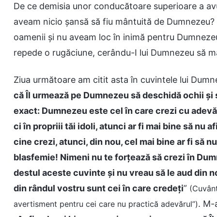
De ce demisia unor conducătoare superioare a av
aveam nicio șansă să fiu mântuită de Dumnezeu?
oamenii și nu aveam loc în inimă pentru Dumnezeu
repede o rugăciune, cerându-I lui Dumnezeu să m
Ziua următoare am citit asta în cuvintele lui Dumn
că Îl urmează pe Dumnezeu să deschidă ochii și s
exact: Dumnezeu este cel în care crezi cu adevăr
ci în propriii tăi idoli, atunci ar fi mai bine să nu 
cine crezi, atunci, din nou, cel mai bine ar fi să n
blasfemie! Nimeni nu te forțează să crezi în Dum
destul aceste cuvinte și nu vreau să le aud din nou,
din rândul vostru sunt cei în care credeți
”
(Cuvânt
. M-
avertisment pentru cei care nu practică adevărul”)