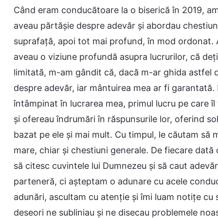
Când eram conducătoare la o biserică în 2019, 
aveau părtășie despre adevăr și abordau chestiuni,
suprafață, apoi tot mai profund, în mod ordonat.
aveau o viziune profundă asupra lucrurilor, că deț
limitată, m-am gândit că, dacă m-ar ghida astfel 
despre adevăr, iar mântuirea mea ar fi garantată.
întâmpinat în lucrarea mea, primul lucru pe care îl 
și ofereau îndrumări în răspunsurile lor, oferind s
bazat pe ele și mai mult. Cu timpul, le căutam să 
mare, chiar și chestiuni generale. De fiecare dat
să citesc cuvintele lui Dumnezeu și să caut adevă
parteneră, ci așteptam o adunare cu acele conduc
adunări, ascultam cu atenție și îmi luam notițe cu
deseori ne subliniau și ne disecau problemele no