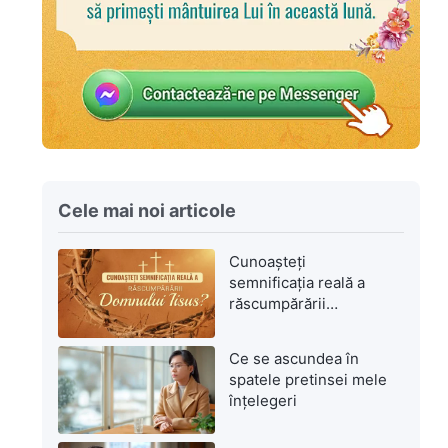
Cele mai noi articole
Cunoașteți
semnificația reală a
răscumpărării
Domnului Isus?
Ce se ascundea în
spatele pretinsei mele
înțelegeri