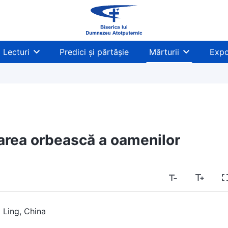
Lecturi
Predici și părtășie
Mărturii
Expo
area orbească a oamenilor
 Ling, China