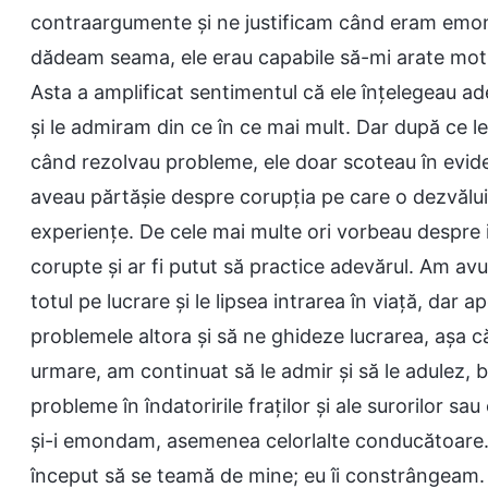
contraargumente și ne justificam când eram emon
dădeam seama, ele erau capabile să-mi arate motiv
Asta a amplificat sentimentul că ele înțelegeau ade
și le admiram din ce în ce mai mult. Dar după ce 
când rezolvau probleme, ele doar scoteau în evide
aveau părtășie despre corupția pe care o dezvălui
experiențe. De cele mai multe ori vorbeau despre int
corupte și ar fi putut să practice adevărul. Am a
totul pe lucrare și le lipsea intrarea în viață, dar
problemele altora și să ne ghideze lucrarea, așa că 
urmare, am continuat să le admir și să le adulez,
probleme în îndatoririle fraților și ale surorilor s
și-i emondam, asemenea celorlalte conducătoare. P
început să se teamă de mine; eu îi constrângeam