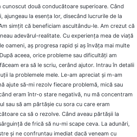
am cunoscut două conducătoare superioare. Când
 ajungeau la esența lor, disecând lucrurile de la
 Am simțit că beneficiam ascultându-le. Am crezut că
ineau adevărul-realitate. Cu experiența mea de viață
de oameni, aș progresa rapid și aș învăța mai multe
 După aceea, orice probleme sau dificultăți am
făceam era să le scriu, cerând ajutor. Intrau în detalii
oluții la problemele mele. Le-am apreciat și m-am
mă ajute să-mi rezolv fiecare problemă, mică sau
ă când eram într-o stare negativă, nu mă concentram
rul sau să am părtășie cu sora cu care eram
ătoare ca să o rezolve. Când aveau părtășii la
 sârguință de frică să nu-mi scape ceva. La adunări,
astre și ne confruntau imediat dacă veneam cu