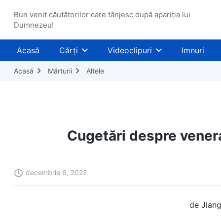
Bun venit căutătorilor care tânjesc după apariția lui
Dumnezeu!
Acasă
Cărți
Videoclipuri
Imnuri
Acasă
Mărturii
Altele
Cugetări despre vener
decembrie 6, 2022
de Jiang