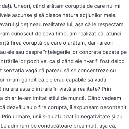
dați. Uneori, când arătam corupție de care nu-mi
ele ascunse și să disece natura acțiunilor mele.
vărul și dețineau realitatea lui, așa că le respectam
le-am cunoscut de ceva timp, am realizat că, atunci
nță firea coruptă pe care o arătam, dar rareori
au ele sau despre înțelegerile lor concrete bazate pe
rările lor pozitive, ca și când ele n-ar fi fost deloc
vut senzația vagă că păreau să se concentreze cu
 apoi m-am gândit că ele erau capabile să vadă
nu era asta o intrare în viață și realitate? Prin
 ba chiar le-am imitat stilul de muncă. Când vedeam
au că dezvăluiau o fire coruptă, îi expuneam necontenit
rin urmare, unii s-au afundat în negativitate și au
. Le admiram pe conducătoare prea mult, așa că,