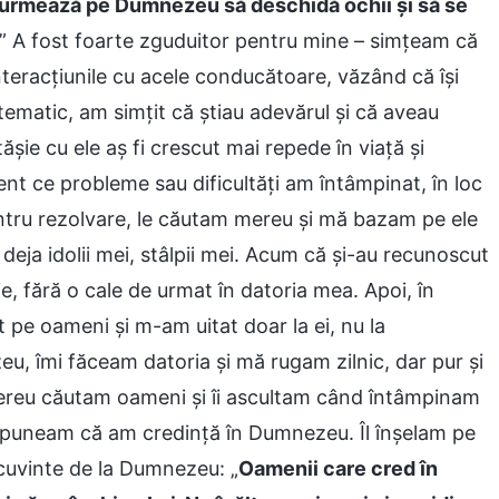
Îl urmează pe Dumnezeu să deschidă ochii și să se
.” A fost foarte zguduitor pentru mine – simțeam că
teracțiunile cu acele conducătoare, văzând că își
istematic, am simțit că știau adevărul și că aveau
ășie cu ele aș fi crescut mai repede în viață și
ent ce probleme sau dificultăți am întâmpinat, în loc
tru rezolvare, le căutam mereu și mă bazam pe ele
eja idolii mei, stâlpii mei. Acum că și-au recunoscut
e, fără o cale de urmat în datoria mea. Apoi, în
pe oameni și m-am uitat doar la ei, nu la
, îmi făceam datoria și mă rugam zilnic, dar pur și
 Mereu căutam oameni și îi ascultam când întâmpinam
 spuneam că am credință în Dumnezeu. Îl înșelam pe
cuvinte de la Dumnezeu: „
Oamenii care cred în