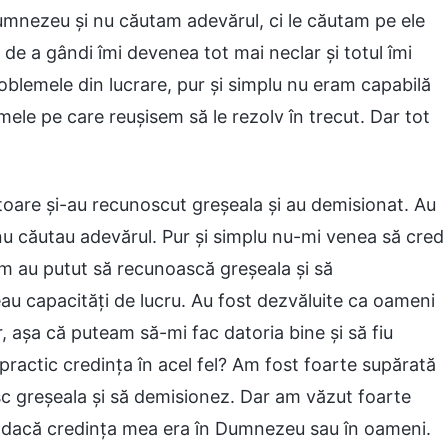
nezeu și nu căutam adevărul, ci le căutam pe ele
 de a gândi îmi devenea tot mai neclar și totul îmi
 problemele din lucrare, pur și simplu nu eram capabilă
mele pe care reușisem să le rezolv în trecut. Dar tot
ătoare și-au recunoscut greșeala și au demisionat. Au
nu căutau adevărul. Pur și simplu nu-mi venea să cred
m au putut să recunoască greșeala și să
eau capacități de lucru. Au fost dezvăluite ca oameni
r, așa că puteam să-mi fac datoria bine și să fiu
ctic credința în acel fel? Am fost foarte supărată
 greșeala și să demisionez. Dar am văzut foarte
at dacă credința mea era în Dumnezeu sau în oameni.