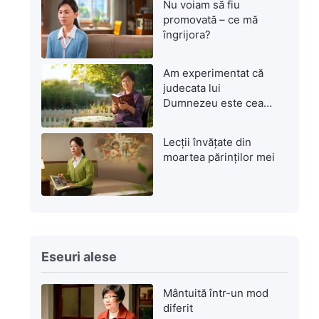
Nu voiam să fiu
promovată – ce mă
îngrijora?
Am experimentat că
judecata lui
Dumnezeu este cea
mai mare mântuire
Lecții învățate din
moartea părinților mei
Eseuri alese
Mântuită într-un mod
diferit