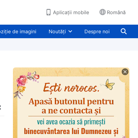
Aplicații mobile
Română
ziție de imagini
Noutăți
Despre noi