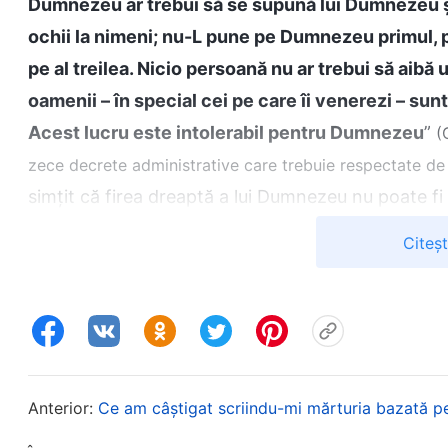
Dumnezeu ar trebui să se supună lui Dumnezeu și 
ochii la nimeni; nu-L pune pe Dumnezeu primul, pe 
pe al treilea. Nicio persoană nu ar trebui să aibă u
oamenii – în special cei pe care îi venerezi – sun
Acest lucru este intolerabil pentru Dumnezeu
”
(
zece decrete administrative care trebuie respectate de 
simțit că firea dreaptă a lui Dumnezeu nu poate fi
calitate de credincios în Dumnezeu, ar trebui să-
Citeș
măreț. Nu ar trebui să venerăm și să admirăm oam
ce este cu adevărat detestat de Dumnezeu. Dacă aș
Pentru o vreme m-am rugat mult lui Dumnezeu și a
adorasem atât de mult pe cele două conducătoare.
Anterior:
Ce am câștigat scriindu-mi mărturia bazată p
m-au ajutat să înțeleg chestiunea asta.
Dumnezeu 
Hristos
, în schimb îi venerezi pe acei păstori fal