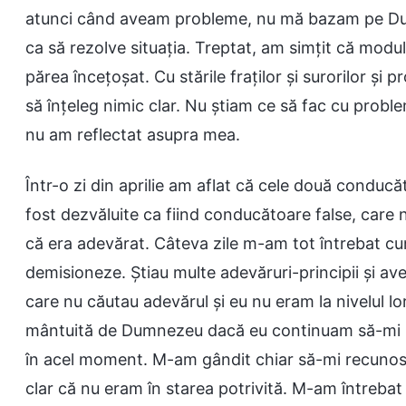
atunci când aveam probleme, nu mă bazam pe Dum
ca să rezolve situația. Treptat, am simțit că modul
părea încețoșat. Cu stările fraților și surorilor și
să înțeleg nimic clar. Nu știam ce să fac cu proble
nu am reflectat asupra mea.
Într-o zi din aprilie am aflat că cele două conduc
fost dezvăluite ca fiind conducătoare false, care 
că era adevărat. Câteva zile m-am tot întrebat cu
demisioneze. Știau multe adevăruri-principii și av
care nu căutau adevărul și eu nu eram la nivelul lo
mântuită de Dumnezeu dacă eu continuam să-mi pra
în acel moment. M-am gândit chiar să-mi recunosc
clar că nu eram în starea potrivită. M-am întreb