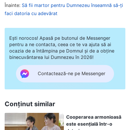
schimbare sau a dobândit vreo intrare în viață.
Înainte:
Să fii martor pentru Dumnezeu înseamnă să-ți
faci datoria cu adevărat
Dacă un om nu afișează decât firi corupte
atunci când acționează și nu are niciuna dintre
realitățile adevărului, cu siguranță nu este
Ești norocos! Apasă pe butonul de Messenger
cineva care urmărește adevărul. Au intrare în
pentru a ne contacta, ceea ce te va ajuta să ai
ocazia de a întâmpina pe Domnul și de a obține
viață cei care nu urmăresc adevărul? Nu, deloc.
binecuvântarea lui Dumnezeu în 2026!
Lucrurile pe care le fac în fiecare zi, alergătura,
sacrificiul, suferința lor, prețul pe care îl plătesc,
Contactează-ne pe Messenger
indiferent ce fac – totul este un serviciu și ei
sunt făcători de servicii. Indiferent de câți ani
crede o persoană în Dumnezeu, ceea ce
Conținut similar
contează cel mai mult este dacă iubește
adevărul. Ceea ce o persoană iubește și
Cooperarea armonioasă
este esențială într-o
urmărește poate fi văzut din ceea ce îi place să