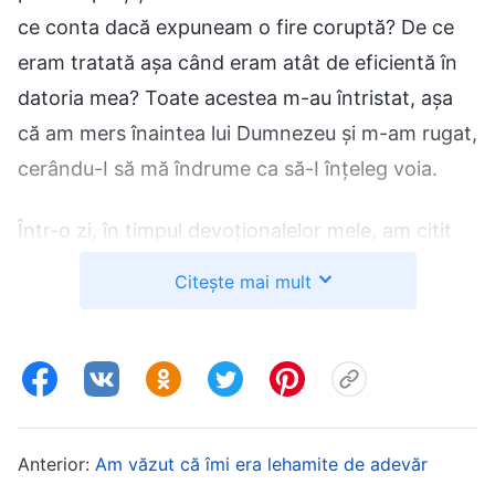
ce conta dacă expuneam o fire coruptă? De ce
eram tratată așa când eram atât de eficientă în
datoria mea? Toate acestea m-au întristat, așa
că am mers înaintea lui Dumnezeu și m-am rugat,
cerându-I să mă îndrume ca să-I înțeleg voia.
Într-o zi, în timpul devoționalelor mele, am citit
un pasaj din cuvântul lui Dumnezeu: „
Cum ar
Citește mai mult
trebui să evaluezi dacă o persoană urmărește
adevărul? Ceea ce expune și manifestă în
îndeplinirea îndatoririlor și în acțiunile sale
reprezintă principalul lucru la care trebuie să te
uiți. Din asta, poți să vezi firea unei persoane.
Anterior:
Am văzut că îmi era lehamite de adevăr
Din firea sa, poți să vezi dacă a obținut vreo