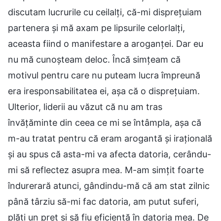
discutam lucrurile cu ceilalți, că-mi disprețuiam
partenera și mă axam pe lipsurile celorlalți,
aceasta fiind o manifestare a aroganței. Dar eu
nu mă cunoșteam deloc. Încă simțeam că
motivul pentru care nu puteam lucra împreună
era iresponsabilitatea ei, așa că o disprețuiam.
Ulterior, liderii au văzut că nu am tras
învățăminte din ceea ce mi se întâmpla, așa că
m-au tratat pentru că eram arogantă și irațională
și au spus că asta-mi va afecta datoria, cerându-
mi să reflectez asupra mea. M-am simțit foarte
îndurerară atunci, gândindu-mă că am stat zilnic
până târziu să-mi fac datoria, am putut suferi,
plăti un preț și să fiu eficientă în datoria mea. De