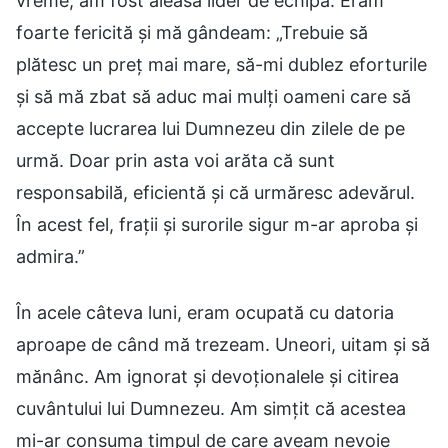
vreme, am fost aleasă lider de echipă. Eram
foarte fericită și mă gândeam: „Trebuie să
plătesc un preț mai mare, să-mi dublez eforturile
și să mă zbat să aduc mai mulți oameni care să
accepte lucrarea lui Dumnezeu din zilele de pe
urmă. Doar prin asta voi arăta că sunt
responsabilă, eficientă și că urmăresc adevărul.
În acest fel, frații și surorile sigur m-ar aproba și
admira.”
În acele câteva luni, eram ocupată cu datoria
aproape de când mă trezeam. Uneori, uitam și să
mănânc. Am ignorat și devoționalele și citirea
cuvântului lui Dumnezeu. Am simțit că acestea
mi-ar consuma timpul de care aveam nevoie