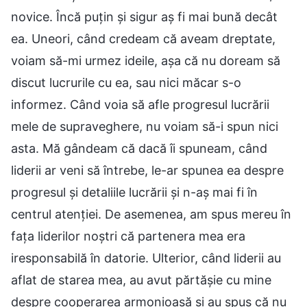
novice. Încă puțin și sigur aș fi mai bună decât
ea. Uneori, când credeam că aveam dreptate,
voiam să-mi urmez ideile, așa că nu doream să
discut lucrurile cu ea, sau nici măcar s-o
informez. Când voia să afle progresul lucrării
mele de supraveghere, nu voiam să-i spun nici
asta. Mă gândeam că dacă îi spuneam, când
liderii ar veni să întrebe, le-ar spunea ea despre
progresul și detaliile lucrării și n-aș mai fi în
centrul atenției. De asemenea, am spus mereu în
fața liderilor noștri că partenera mea era
iresponsabilă în datorie. Ulterior, când liderii au
aflat de starea mea, au avut părtășie cu mine
despre cooperarea armonioasă și au spus că nu