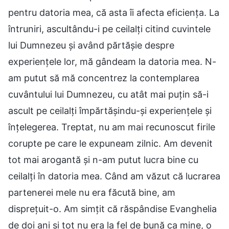
pentru datoria mea, că asta îi afecta eficiența. La
întruniri, ascultându-i pe ceilalți citind cuvintele
lui Dumnezeu și având părtășie despre
experiențele lor, mă gândeam la datoria mea. N-
am putut să mă concentrez la contemplarea
cuvântului lui Dumnezeu, cu atât mai puțin să-i
ascult pe ceilalți împărtășindu-și experiențele și
înțelegerea. Treptat, nu am mai recunoscut firile
corupte pe care le expuneam zilnic. Am devenit
tot mai arogantă și n-am putut lucra bine cu
ceilalți în datoria mea. Când am văzut că lucrarea
partenerei mele nu era făcută bine, am
disprețuit-o. Am simțit că răspândise Evanghelia
de doi ani și tot nu era la fel de bună ca mine, o