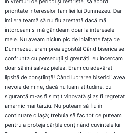
în vremuri de pericol și restriște, să acord
prioritate intereselor familiei lui Dumnezeu. Dar
îmi era teamă să nu fiu arestată dacă mă
întorceam și mă gândeam doar la interesele
mele. Nu aveam niciun pic de loialitate față de
Dumnezeu, eram prea egoistă! Când biserica se
confrunta cu persecuții și greutăți, eu încercam
doar să îmi salvez pielea. Eram cu adevărat
lipsită de conștiință! Când lucrarea bisericii avea
nevoie de mine, dacă nu luam atitudine, cu
siguranță m-aș fi simțit vinovată și aș fi regretat
amarnic mai târziu. Nu puteam să fiu în
continuare o lașă; trebuia să fac tot ce puteam
pentru a proteja cărțile conținând cuvintele lui