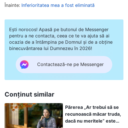
Înainte:
Inferioritatea mea a fost eliminată
lui Dumnezeu. În acel moment, eram și
emoționată, și speriată. Mi-era teamă să nu fiu
arestată de poliție și eram emoționată pentru că
Ești norocos! Apasă pe butonul de Messenger
nu mă mai confruntasem cu o asemenea situație
pentru a ne contacta, ceea ce te va ajuta să ai
ocazia de a întâmpina pe Domnul și de a obține
până atunci și nu știam dacă mă voi descurca
binecuvântarea lui Dumnezeu în 2026!
bine. După ce a plecat conducătoarea, m-am
grăbit să citesc cuvintele lui Dumnezeu.
Contactează-ne pe Messenger
Dumnezeu spune: „
Nu ar trebui să îți fie frică de
una și de alta; indiferent cu cât de multe
dificultăți și pericole ai putea să te confrunți,
Conținut similar
ești în stare să rămâi neclintit înaintea Mea, fără
Părerea „Ar trebui să se
să te împiedice nimic, pentru ca voia Mea să
recunoască măcar truda,
poată fi nestingherit îndeplinită. Aceasta este
dacă nu meritele” este
datoria ta […]. Tu trebuie să suporți totul; pentru
conform adevărului?