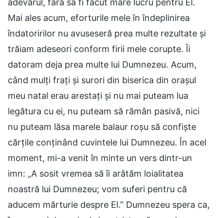
adevărul, fără să fi făcut mare lucru pentru El.
Mai ales acum, eforturile mele în îndeplinirea
îndatoririlor nu avuseseră prea multe rezultate și
trăiam adeseori conform firii mele corupte. Îi
datoram deja prea multe lui Dumnezeu. Acum,
când mulți frați și surori din biserica din orașul
meu natal erau arestați și nu mai puteam lua
legătura cu ei, nu puteam să rămân pasivă, nici
nu puteam lăsa marele balaur roșu să confiște
cărțile conținând cuvintele lui Dumnezeu. În acel
moment, mi-a venit în minte un vers dintr-un
imn: „A sosit vremea să îi arătăm loialitatea
noastră lui Dumnezeu; vom suferi pentru că
aducem mărturie despre El.” Dumnezeu spera ca,