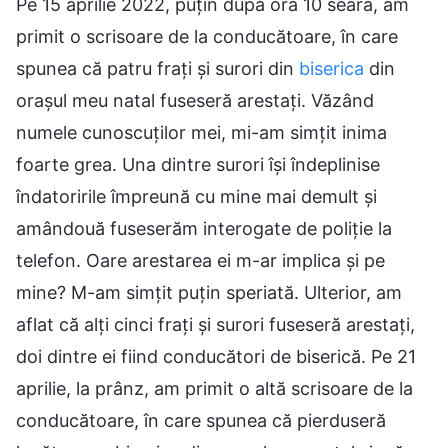
Pe 15 aprilie 2022, puțin după ora 10 seara, am
primit o scrisoare de la conducătoare, în care
spunea că patru frați și surori din
biserica
din
orașul meu natal fuseseră arestați. Văzând
numele cunoscuților mei, mi-am simțit inima
foarte grea. Una dintre surori își îndeplinise
îndatoririle împreună cu mine mai demult și
amândouă fuseserăm interogate de poliție la
telefon. Oare arestarea ei m-ar implica și pe
mine? M-am simțit puțin speriată. Ulterior, am
aflat că alți cinci frați și surori fuseseră arestați,
doi dintre ei fiind conducători de biserică. Pe 21
aprilie, la prânz, am primit o altă scrisoare de la
conducătoare, în care spunea că pierduseră