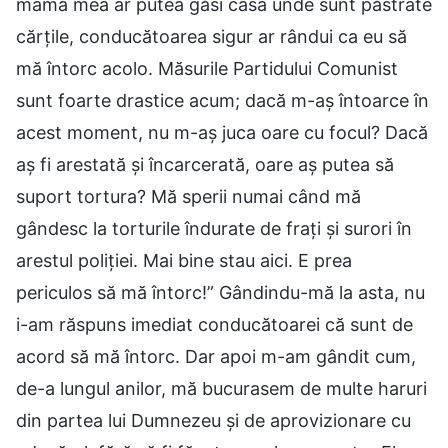
mama mea ar putea găsi casa unde sunt păstrate
cărțile, conducătoarea sigur ar rândui ca eu să
mă întorc acolo. Măsurile Partidului Comunist
sunt foarte drastice acum; dacă m-aș întoarce în
acest moment, nu m-aș juca oare cu focul? Dacă
aș fi arestată și încarcerată, oare aș putea să
suport tortura? Mă sperii numai când mă
gândesc la torturile îndurate de frați și surori în
arestul poliției. Mai bine stau aici. E prea
periculos să mă întorc!” Gândindu-mă la asta, nu
i-am răspuns imediat conducătoarei că sunt de
acord să mă întorc. Dar apoi m-am gândit cum,
de-a lungul anilor, mă bucurasem de multe haruri
din partea lui Dumnezeu și de aprovizionare cu