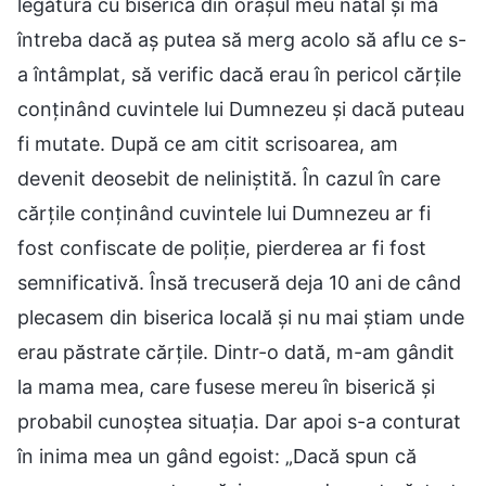
legătura cu biserica din orașul meu natal și mă
întreba dacă aș putea să merg acolo să aflu ce s-
a întâmplat, să verific dacă erau în pericol cărțile
conținând cuvintele lui Dumnezeu și dacă puteau
fi mutate. După ce am citit scrisoarea, am
devenit deosebit de neliniștită. În cazul în care
cărțile conținând cuvintele lui Dumnezeu ar fi
fost confiscate de poliție, pierderea ar fi fost
semnificativă. Însă trecuseră deja 10 ani de când
plecasem din biserica locală și nu mai știam unde
erau păstrate cărțile. Dintr-o dată, m-am gândit
la mama mea, care fusese mereu în biserică și
probabil cunoștea situația. Dar apoi s-a conturat
în inima mea un gând egoist: „Dacă spun că