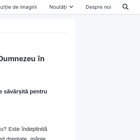
ziție de imagini
Noutăți
Despre noi
i Dumnezeu în
e săvârșită pentru
u? Este îndeplinită
ând dreptate, mânie,