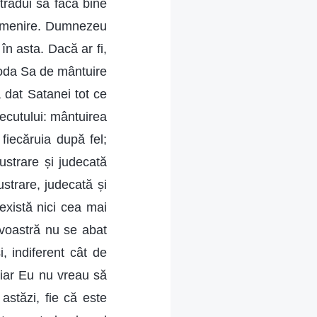
trădui să facă bine
u omenire. Dumnezeu
n asta. Dacă ar fi,
etoda Sa de mântuire
 dat Satanei tot ce
recutului: mântuirea
 fiecăruia după fel;
ustrare și judecată
ustrare, judecată și
 există nici cea mai
 voastră nu se abat
, indiferent cât de
 iar Eu nu vreau să
astăzi, fie că este