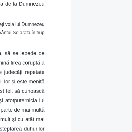
iața de la Dumnezeu
geți voia lui Dumnezeu
ântul Se arată în trup
a, să se lepede de
mină firea coruptă a
e judecăți repetate
i lor și este menită
est fel, să cunoască
 atotputernicia lui
parte de mai multă
 mult și cu atât mai
șteptarea duhurilor