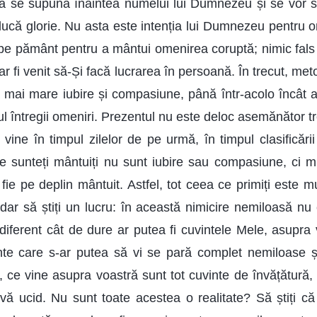
ă se supună înaintea numelui lui Dumnezeu și se vor s
aducă glorie. Nu asta este intenția lui Dumnezeu pentr
 pe pământ pentru a mântui omenirea coruptă; nimic fals î
ar fi venit să-Și facă lucrarea în persoană. În trecut, m
 mai mare iubire și compasiune, până într-acolo încât a
l întregii omeniri. Prezentul nu este deloc asemănător t
 vine în timpul zilelor de pe urmă, în timpul clasificării
re sunteți mântuiți nu sunt iubire sau compasiune, ci m
ie pe deplin mântuit. Astfel, tot ceea ce primiți este m
 dar să știți un lucru: în această nimicire nemiloasă nu
iferent cât de dure ar putea fi cuvintele Mele, asupra
te care s-ar putea să vi se pară complet nemiloase și
, ce vine asupra voastră sunt tot cuvinte de învățătură,
ă ucid. Nu sunt toate acestea o realitate? Să știți că 