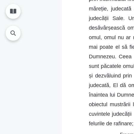
măreție, judecată 
judecății Sale. 
desăvârșească omu
omul, omul nu ar 
mai poate el să fi
Dumnezeu. Ceea c
sunt păcatele omul
și dezvăluind prin
judecată, El dă om
înaintea lui Dumnez
obiectul mustrării
cuvintele judecății
felurile de rafinar