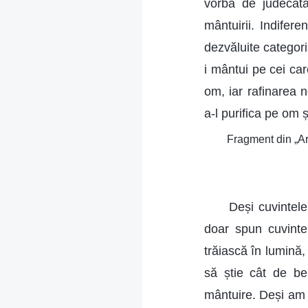
vorba de judecată
mântuirii. Indifere
dezvăluite categori
i mântui pe cei ca
om, iar rafinarea 
a-l purifica pe om ș
Fragment din „Ar 
Deși cuvintele
doar spun cuvinte
trăiască în lumină,
să știe cât de be
mântuire. Deși am 