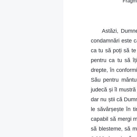
Fragme
Astăzi, Dumne
condamnări este ca
ca tu să poți să te
pentru ca tu să îț
drepte, în conformi
Său pentru mântui
judecă și îl mustră
dar nu știi că Dum
le săvârșește în t
capabil să mergi m
să blesteme, să m