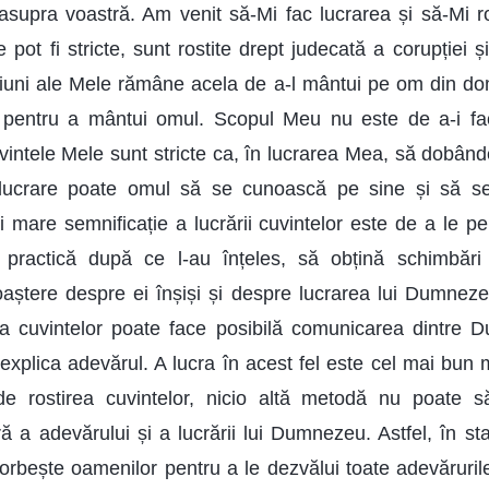
, asupra voastră. Am venit să-Mi fac lucrarea și să-Mi ro
 pot fi stricte, sunt rostite drept judecată a corupției și 
iuni ale Mele rămâne acela de a-l mântui pe om din do
e pentru a mântui omul. Scopul Meu nu este de a-i fa
vintele Mele sunt stricte ca, în lucrarea Mea, să dobând
e lucrare poate omul să se cunoască pe sine și să s
i mare semnificație a lucrării cuvintelor este de a le p
practică după ce l-au înțeles, să obțină schimbări 
ștere despre ei înșiși și despre lucrarea lui Dumneze
irea cuvintelor poate face posibilă comunicarea dintre
explica adevărul. A lucra în acest fel este cel mai bun 
de rostirea cuvintelor, nicio altă metodă nu poate s
ă a adevărului și a lucrării lui Dumnezeu. Astfel, în stadi
bește oamenilor pentru a le dezvălui toate adevărurile