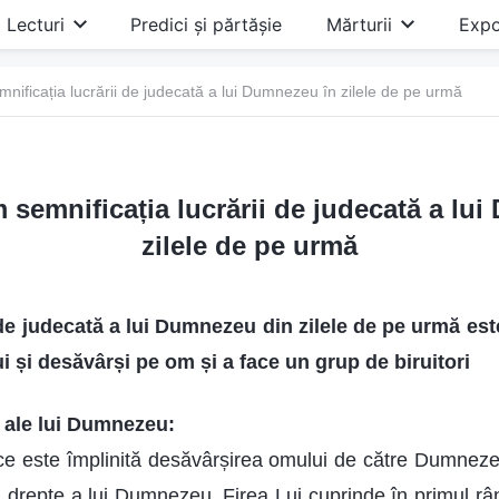
Lecturi
Predici și părtășie
Mărturii
Expo
nificația lucrării de judecată a lui Dumnezeu în zilele de pe urmă
 semnificația lucrării de judecată a lu
zilele de pe urmă
de judecată a lui Dumnezeu din zilele de pe urmă est
ui și desăvârși pe om și a face un grup de biruitori
 ale lui Dumnezeu:
ce este împlinită desăvârșirea omului de către Dumneze
rii drepte a lui Dumnezeu. Firea Lui cuprinde în primul r