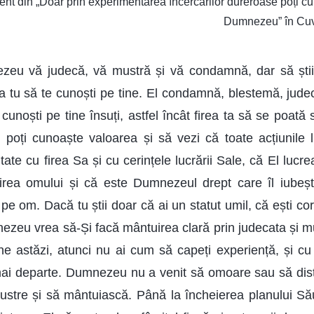
nt din „Doar prin experimentarea încercărilor dureroase poți c
Dumnezeu” în Cuvâ
zeu vă judecă, vă mustră și vă condamnă, dar să știi
 tu să te cunoști pe tine. El condamnă, blestemă, jude
 cunoști pe tine însuți, astfel încât firea ta să se poată 
i poți cunoaște valoarea și să vezi că toate acțiunil
tate cu firea Sa și cu cerințele lucrării Sale, că El lucrea
rea omului și că este Dumnezeul drept care îl iubește,
 pe om. Dacă tu știi doar că ai un statut umil, că ești cor
nezeu vrea să-Și facă mântuirea clară prin judecata și m
ine astăzi, atunci nu ai cum să capeți experiență, și cu 
ai departe. Dumnezeu nu a venit să omoare sau să dist
ustre și să mântuiască. Până la încheierea planului Să