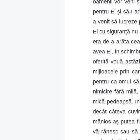
oamenii vor veni s
pentru El și să-I 
a venit să lucreze
El cu siguranță nu 
era de a arăta cea
avea El, în schimbu
oferită vouă astăzi
mijloacele prin ca
pentru ca omul să f
nimicire fără milă,
mică pedeapsă. Ind
decât câteva cuvin
mânios aș putea fi
vă rănesc sau să v