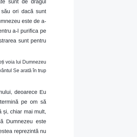
ate sunt de dragul
ul său ori dacă sunt
 Dumnezeu este de a-
tru a-l purifica pe
strarea sunt pentru
geți voia lui Dumnezeu
ântul Se arată în trup
omului, deoarece Eu
determină pe om să
 și, chiar mai mult,
l că Dumnezeu este
estea reprezintă nu