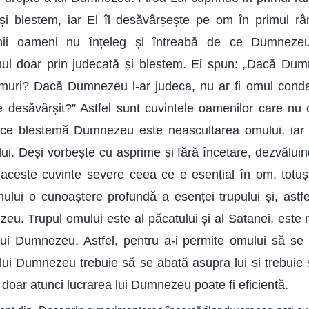
și blestem, iar El îl desăvârșește pe om în primul râ
Unii oameni nu înțeleg și întreabă de ce Dumneze
l doar prin judecată și blestem. Ei spun: „Dacă Du
muri? Dacă Dumnezeu l-ar judeca, nu ar fi omul con
e desăvârșit?” Astfel sunt cuvintele oamenilor care nu 
e blestemă Dumnezeu este neascultarea omului, iar 
ui. Deși vorbește cu asprime și fără încetare, dezvăluin
 aceste cuvinte severe ceea ce e esențial în om, totuși,
ului o cunoaștere profundă a esenței trupului și, ast
eu. Trupul omului este al păcatului și al Satanei, este 
 lui Dumnezeu. Astfel, pentru a-i permite omului să s
 lui Dumnezeu trebuie să se abată asupra lui și trebuie s
e; doar atunci lucrarea lui Dumnezeu poate fi eficientă.