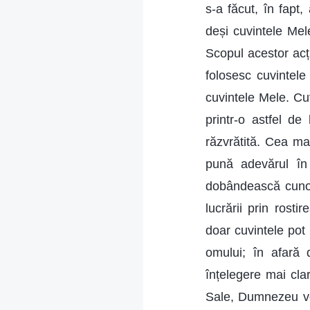
s-a făcut, în fapt
deși cuvintele Mele
Scopul acestor acț
folosesc cuvintel
cuvintele Mele. Cu
printr-o astfel d
răzvrătită. Cea ma
pună adevărul în 
dobândească cunoa
lucrării prin rost
doar cuvintele pot 
omului; în afară 
înțelegere mai clar
Sale, Dumnezeu vor