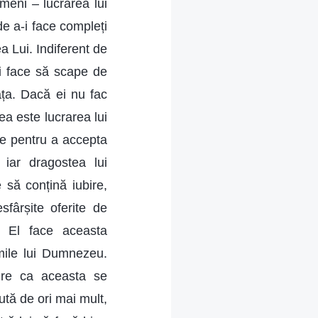
ameni – lucrarea lui
e a-i face compleți
a Lui. Indiferent de
i face să scape de
ața. Dacă ei nu fac
a este lucrarea lui
me pentru a accepta
iar dragostea lui
să conțină iubire,
fârșite oferite de
 El face aceasta
imile lui Dumnezeu.
ire ca aceasta se
tă de ori mai mult,