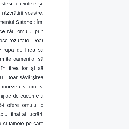
stesc cuvintele și,
răzvrătirii voastre.
meniul Satanei; Îmi
ce rău omului prin
esc rezultate. Doar
e rupă de firea sa
ermite oamenilor să
în firea lor și să
u. Doar săvârșirea
 Dumnezeu și om, și
mijloc de cucerire a
ă-i ofere omului o
ul final al lucrării
 și tainele pe care