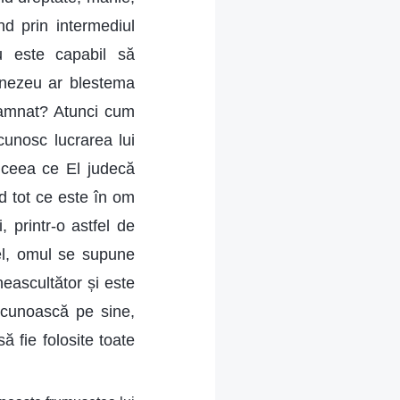
nd prin intermediul
u este capabil să
mnezeu ar blestema
damnat? Atunci cum
cunosc lucrarea lui
ceea ce El judecă
d tot ce este în om
 printr-o astfel de
fel, omul se supune
neascultător și este
e cunoască pe sine,
ă fie folosite toate