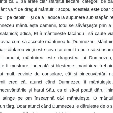
nte ca El să arate clar sfârșitul fiecărei categorii de o
 va fi de dragul mântuirii; scopul acesteia este doar d
sc – pe deplin – și de a-i aduce la supunere sub stăpânire
nezeu mântuiește oamenii, totul se săvârșește prin a-
satanică; adică, El îi mântuiește făcându-i să caute vi
r avea cum să accepte mântuirea lui Dumnezeu. Mântuire
ar căutarea vieții este ceva ce omul trebuie să-și asu
hii omului, mântuirea este dragostea lui Dumnezeu, 
 fi mustrare, judecată și blesteme; mântuirea trebuie 
i mult, cuvinte de consolare, cât și binecuvântări nes
ii cred că, atunci când Dumnezeu îi mântuiește,
inecuvântările și harul Său, ca ei să-și poată dărui in
îl atinge pe om înseamnă că-l mântuiește. O mântu
un târg. Doar atunci când Dumnezeu le dăruiește de o su