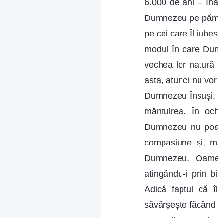
6.000 de ani – înai
Dumnezeu pe pământ
pe cei care Îl iube
modul în care Dum
vechea lor natură 
asta, atunci nu vo
Dumnezeu Însuși, i
mântuirea. În oc
Dumnezeu nu poate
compasiune și, ma
Dumnezeu. Oamen
atingându-i prin b
Adică faptul că 
săvârșește făcând 