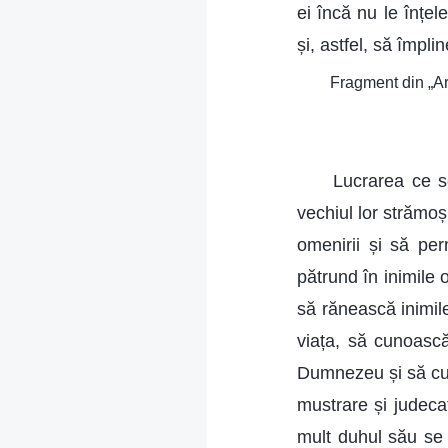
ei încă nu le înțe
și, astfel, să împli
Fragment din „Ar 
Lucrarea ce s
vechiul lor strămoș
omenirii și să per
pătrund în inimile 
să rănească inimile
viața, să cunoască
Dumnezeu și să cu
mustrare și judecat
mult duhul său se 