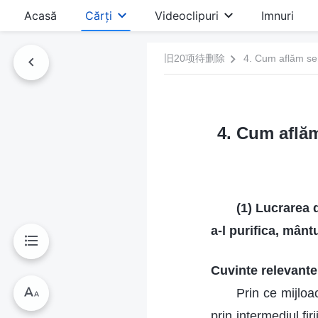
Acasă
Cărți
Videoclipuri
Imnuri
旧20项待删除
4. Cum aflăm sem
4. Cum aflăm
(1) Lucrarea 
a-l purifica, mânt
Cuvinte relevante
Prin ce mijloa
prin intermediul fi