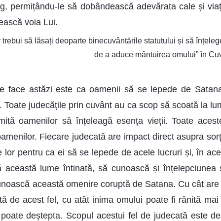
leg, permițându-le să dobândească adevărata cale și v
nească voia Lui.
trebui să lăsați deoparte binecuvântările statutului și să înțele
de a aduce mântuirea omului” în Cuv
e face astăzi este ca oamenii să se lepede de Satan
. Toate judecățile prin cuvânt au ca scop să scoată la lu
mită oamenilor să înțeleagă esența vieții. Toate acest
oamenilor. Fiecare judecată are impact direct asupra sorți
 lor pentru ca ei să se lepede de acele lucruri și, în ac
 această lume întinată, să cunoască și înțelepciunea și
noască această omenire coruptă de Satana. Cu cât are 
ă de acest fel, cu atât inima omului poate fi rănită mai
poate deștepta. Scopul acestui fel de judecată este de