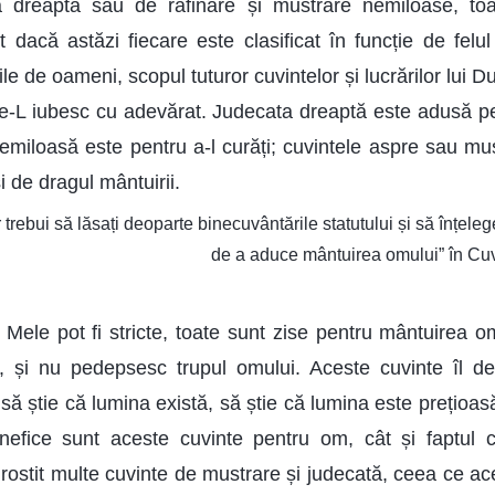
 dreaptă sau de rafinare și mustrare nemiloase, to
nt dacă astăzi fiecare este clasificat în funcție de fel
ile de oameni, scopul tuturor cuvintelor și lucrărilor lui
re-L iubesc cu adevărat. Judecata dreaptă este adusă pen
nemiloasă este pentru a-l curăți; cuvintele aspre sau mu
i de dragul mântuirii.
trebui să lăsați deoparte binecuvântările statutului și să înțele
de a aduce mântuirea omului” în Cuv
 Mele pot fi stricte, toate sunt zise pentru mântuirea 
, și nu pedepsesc trupul omului. Aceste cuvinte îl 
 să știe că lumina există, să știe că lumina este prețioasă
nefice sunt aceste cuvinte pentru om, cât și faptu
rostit multe cuvinte de mustrare și judecată, ceea ce ac