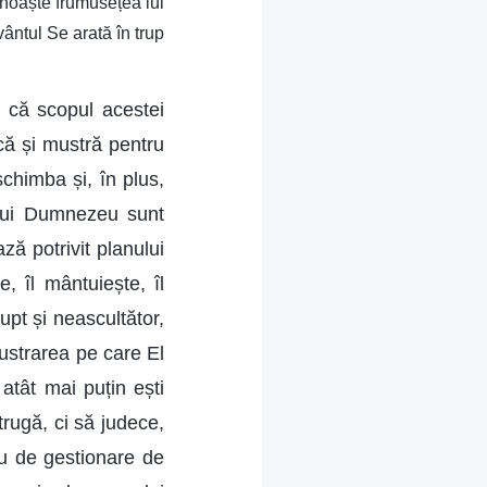
unoaște frumusețea lui
ntul Se arată în trup
 că scopul acestei
că și mustră pentru
schimba și, în plus,
e lui Dumnezeu sunt
ză potrivit planului
 îl mântuiește, îl
upt și neascultător,
ustrarea pe care El
atât mai puțin ești
rugă, ci să judece,
u de gestionare de