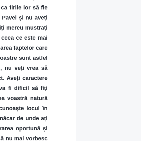
a firile lor să fie
 Pavel și nu aveți
fiți mereu mustrați
ă ceea ce este mai
rarea faptelor care
oastre sunt astfel
e, nu veți vrea să
t. Aveți caractere
fi dificil să fiți
hea voastră natură
 cunoaște locul în
 măcar de unde ați
rarea oportună și
 să nu mai vorbesc