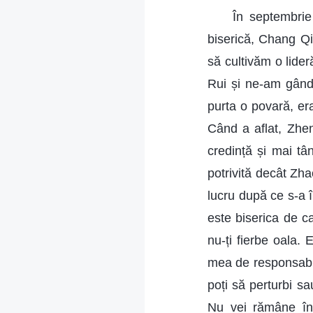
În septembrie
biserică, Chang Qi
să cultivăm o lide
Rui și ne-am gândi
purta o povară, er
Când a aflat, Zhen
credință și mai tâ
potrivită decât Zha
lucru după ce s-a 
este biserica de ca
nu-ți fierbe oala. 
mea de responsabili
poți să perturbi sa
Nu vei rămâne în 