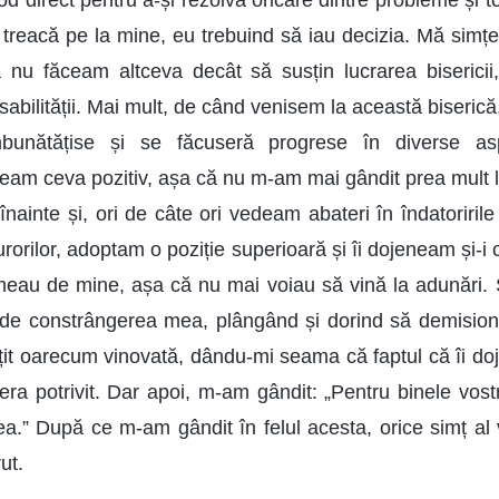
 direct pentru a-și rezolva oricare dintre probleme și t
ă treacă pe la mine, eu trebuind să iau decizia. Mă simțe
 nu făceam altceva decât să susțin lucrarea bisericii
nsabilității. Mai mult, de când venisem la această biserică
mbunătățise și se făcuseră progrese în diverse aspe
am ceva pozitiv, așa că nu m-am mai gândit prea mult la
 înainte și, ori de câte ori vedeam abateri în îndatoririle
surorilor, adoptam o poziție superioară și îi dojeneam și-i cr
meau de mine, așa că nu mai voiau să vină la adunări. S
âu de constrângerea mea, plângând și dorind să demisio
țit oarecum vinovată, dându-mi seama că faptul că îi doj
u era potrivit. Dar apoi, m-am gândit: „Pentru binele vo
rea.” După ce m-am gândit în felul acesta, orice simț al 
ut.