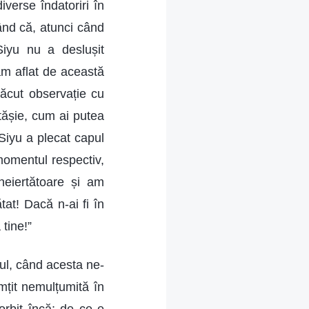
verse îndatoriri în
ând că, atunci când
 Siyu nu a deslușit
am aflat de această
făcut observație cu
rtășie, cum ai putea
Siyu a plecat capul
momentul respectiv,
eiertătoare și am
at! Dacă n-ai fi în
tine!”
rul, când acesta ne-
mțit nemulțumită în