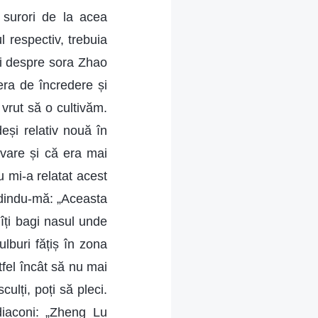
 surori de la acea
 respectiv, trebuia
ni despre sora Zhao
era de încredere și
vrut să o cultivăm.
eși relativ nouă în
ivare și că era mai
u mi-a relatat acest
ndindu-mă: „Aceasta
 îți bagi nasul unde
ulburi fățiș în zona
tfel încât să nu mai
ulți, poți să pleci.
diaconi: „Zheng Lu