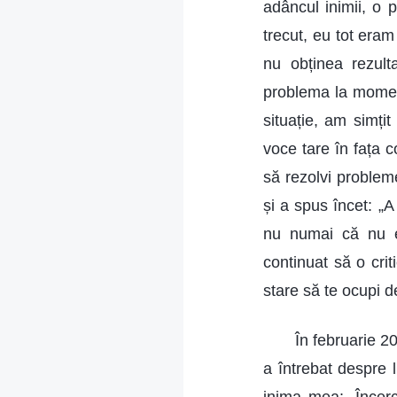
adâncul inimii, o 
trecut, eu tot era
nu obținea rezulta
problema la moment
situație, am simți
voce tare în fața c
să rezolvi problem
și a spus încet: „
nu numai că nu e
continuat să o cri
stare să te ocupi d
În februarie 2
a întrebat despre 