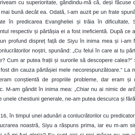
priveam cu superioritate, gândindu-mă că, deși făcuse di
m mai bună decât ea. Odată, l-am auzit pe un frate spun
te în predicarea Evangheliei și trăia în dificultate,
ul respectiv și părtășia ei a fost ineficientă. După ce 
t un profund dispreț față de Siyu în inima mea și i-am 
onlucrătorilor noștri, spunând: „Cu felul în care ai tu pă
e? Cum ar putea frații și surorile să descopere calea?” 
A fost din cauza părtășiei mele necorespunzătoare.” La 
ram conștientă de propriile probleme, dar eram și n
tic. M-am gândit în inima mea: „Chiar nu ai nimic de arăt
e unele chestiuni generale, ne-am putea descurca și fără 
016, în timpul unei adunări a conlucrătorilor cu predicato
lucrarea noastră, Siyu a răspuns prima, iar eu m-am si