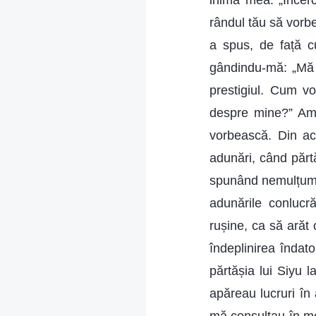
inima mea: „Încerc
rândul tău să vorb
a spus, de față c
gândindu-mă: „Mă p
prestigiul. Cum v
despre mine?” Am 
vorbească. Din ac
adunări, când părt
spunând nemulțumită
adunările conlucră
rușine, ca să arăt
îndeplinirea îndato
părtășia lui Siyu 
apăreau lucruri în