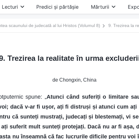
Lecturi
Predici și părtășie
Mărturii
Expo
ntea scaunului de judecată al lui Hristos (Volumul 8)
9. Trezirea la r
9. Trezirea la realitate în urma excluderi
de Chongxin, China
puternic spune: „
Atunci când suferiți o limitare s
oi; dacă v-ar fi ușor, ați fi distruși și atunci cum ați 
tru că sunteți mustrați, judecați și blestemați, vi s
ți suferit mult sunteți protejați. Dacă nu ar fi așa, d
asta nu înseamnă că fac lucrurile dificile pentru voi 