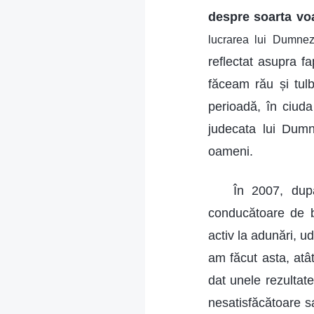
despre soarta voa
lucrarea lui Dumneze
reflectat asupra fa
făceam rău și tulb
perioadă, în ciuda
judecata lui Dumn
oameni.
În 2007, du
conducătoare de b
activ la adunări, u
am făcut asta, atâ
dat unele rezultate
nesatisfăcătoare s