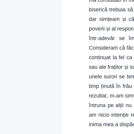
mă consultau în mod
biserică trebuia s
dar simțeam și că
poverii și al respo
într-adevăr se î
Consideram că făce
continuat la fel ca
sau ale fraților și 
unele surori se te
timp ținută în fr
rezultat, m-am sim
întruna pe alții n
am nicio intenție 
inima mea a dispăr