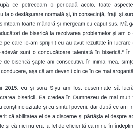
După ce petreceam o perioadă acolo, toate aspectele 
 la o desfășurare normală și, în consecință, frații și su
simțeam foarte mândră și mergeam cu capul sus. Mă 
nducători de biserică la rezolvarea problemelor și am o 
le pe care le-am sprijinit eu au avut rezultate în lucrar
-adevăr sunt o conducătoare talentată în biserică.” În a
 de biserică șapte ani consecutivi. În inima mea, sim
e conducere, așa că am devenit din ce în ce mai arogantă
ui 2015, eu și sora Siyu am fost desemnate să lucr
ucrarea bisericii. Ea credea în Dumnezeu de mai mult t
cu conștiinciozitate și cu simțul poverii, dar după ce am i
t că abilitatea ei de a discerne și părtășia ei despre a
 și că nici nu era la fel de eficientă ca mine în îndeplinir