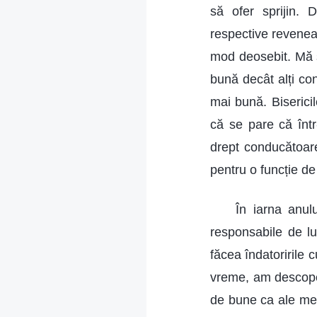
să ofer sprijin. 
respective reveneau
mod deosebit. Mă 
bună decât alți co
mai bună. Biserici
că se pare că într
drept conducătoare
pentru o funcție d
În iarna anul
responsabile de l
făcea îndatoririle 
vreme, am descoperi
de bune ca ale mele