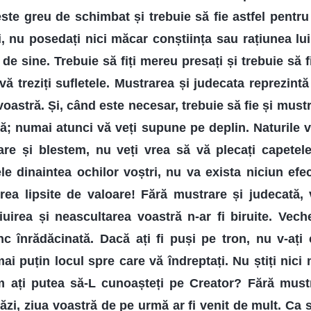
te greu de schimbat și trebuie să fie astfel pentru c
, nu posedați nici măcar conștiința sau rațiunea lui
i de sine. Trebuie să fiți mereu presați și trebuie să 
 vă treziți sufletele. Mustrarea și judecata reprezint
oastră. Și, când este necesar, trebuie să fie și must
ă; numai atunci vă veți supune pe deplin. Naturile v
are și blestem, nu veți vrea să vă plecați capetel
ele dinaintea ochilor voștri, nu va exista niciun efec
rea lipsite de valoare! Fără mustrare și judecată, va 
giuirea și neascultarea voastră n-ar fi biruite. Vec
c înrădăcinată. Dacă ați fi puși pe tron, nu v-ați
mai puțin locul spre care vă îndreptați. Nu știți nici
m ați putea să-L cunoașteți pe Creator? Fără must
ăzi, ziua voastră de pe urmă ar fi venit de mult. Ca