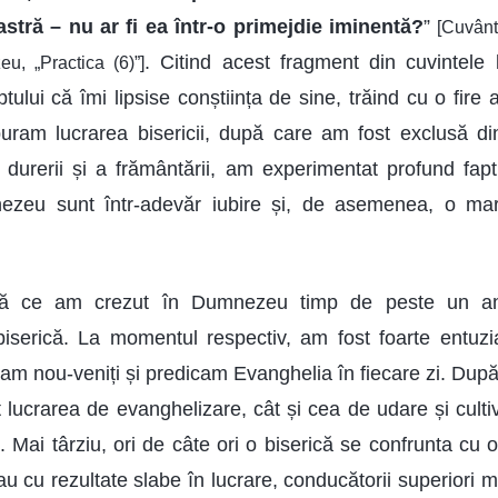
stră – nu ar fi ea într-o primejdie iminentă?
”
[Cuvânt
. Citind acest fragment din cuvintel
u, „Practica (6)”]
ptului că îmi lipsise conștiința de sine, trăind cu o fire
uram lucrarea bisericii, după care am fost exclusă di
 durerii și a frământării, am experimentat profund fap
ezeu sunt într-adevăr iubire și, de asemenea, o mar
pă ce am crezut în Dumnezeu timp de peste un an
iserică. La momentul respectiv, am fost foarte entuzi
dam nou-veniți și predicam Evanghelia în fiecare zi. Dup
t lucrarea de evanghelizare, cât și cea de udare și cult
. Mai târziu, ori de câte ori o biserică se confrunta cu 
au cu rezultate slabe în lucrare, conducătorii superiori 