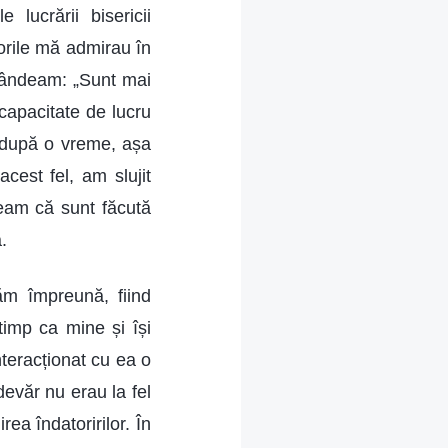
lucrării bisericii
rorile mă admirau în
gândeam: „Sunt mai
capacitate de lucru
e după o vreme, așa
cest fel, am slujit
țeam că sunt făcută
.
ăm împreună, fiind
imp ca mine și își
nteracționat cu ea o
devăr nu erau la fel
ea îndatoririlor. În