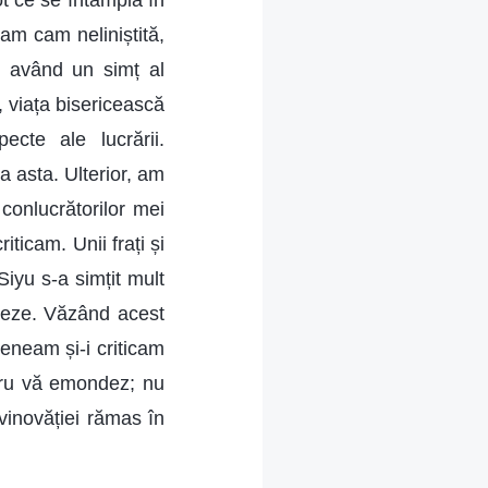
ot ce se întâmpla în
am cam neliniștită,
, având un simț al
, viața bisericească
cte ale lucrării.
 asta. Ulterior, am
 conlucrătorilor mei
iticam. Unii frați și
iyu s-a simțit mult
neze. Văzând acest
eneam și-i criticam
stru vă emondez; nu
vinovăției rămas în