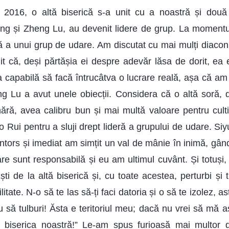
 2016, o altă biserică s-a unit cu a noastră și două
ng și Zheng Lu, au devenit lidere de grup. La momentul
ră a unui grup de udare. Am discutat cu mai mulți diaco
t că, deși părtășia ei despre adevăr lăsa de dorit, ea 
a capabilă să facă întrucâtva o lucrare reală, așa că am 
g Lu a avut unele obiecții. Considera că o altă soră, d
nără, avea calibru bun și mai multă valoare pentru cult
o Rui pentru a sluji drept lideră a grupului de udare. Siy
întors și imediat am simțit un val de mânie în inimă, gâ
re sunt responsabilă și eu am ultimul cuvânt. Și totuși,
Ești de la altă biserică și, cu toate acestea, perturbi și t
tate. N-o să te las să-ți faci datoria și o să te izolez, as
u să tulburi! Ăsta e teritoriul meu; dacă nu vrei să mă asc
biserica noastră!” Le-am spus furioasă mai multor 