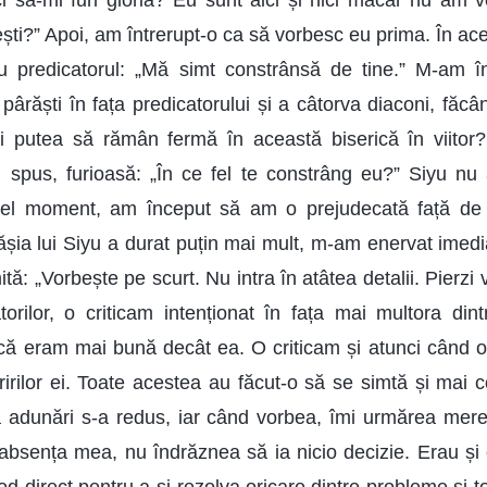
i să-mi furi gloria? Eu sunt aici și nici măcar nu am v
ești?” Apoi, am întrerupt-o ca să vorbesc eu prima. În ac
u predicatorul: „Mă simt constrânsă de tine.” M-am înf
ârăști în fața predicatorului și a câtorva diaconi, făc
oi putea să rămân fermă în această biserică în viitor?
spus, furioasă: „În ce fel te constrâng eu?” Siyu nu 
el moment, am început să am o prejudecată față de 
ășia lui Siyu a durat puțin mai mult, m-am enervat imedia
: „Vorbește pe scurt. Nu intra în atâtea detalii. Pierzi 
torilor, o criticam intenționat în fața mai multora din
 că eram mai bună decât ea. O criticam și atunci când 
ririlor ei. Toate acestea au făcut-o să se simtă și mai c
la adunări s-a redus, iar când vorbea, îmi urmărea mereu
 absența mea, nu îndrăznea să ia nicio decizie. Erau și 