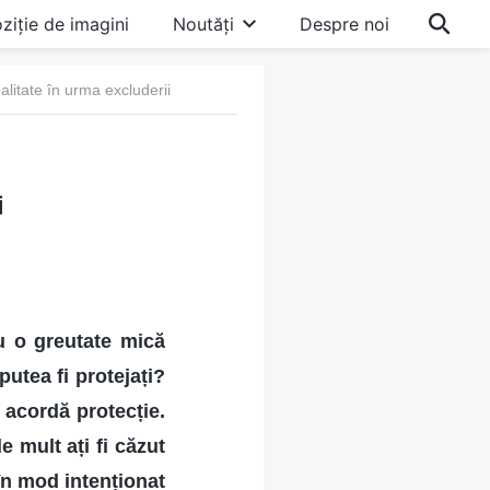
ziție de imagini
Noutăți
Despre noi
ealitate în urma excluderii
i
au o greutate mică
putea fi protejați?
e acordă protecție.
e mult ați fi căzut
în mod intenționat