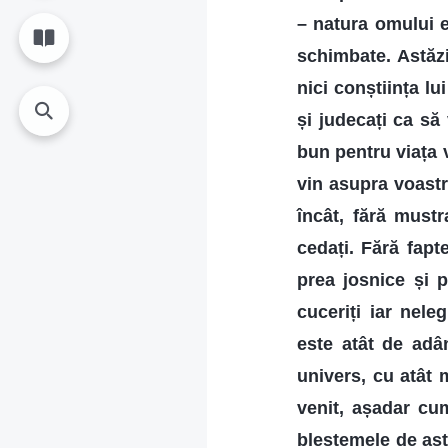
– natura omului es
schimbate. Astăzi
nici conștiința lu
și judecați ca să
bun pentru viața v
vin asupra voastr
încât, fără mustr
cedați. Fără fapt
prea josnice și p
cuceriți iar nele
este atât de adân
univers, cu atât 
venit, așadar cu
blestemele de ast