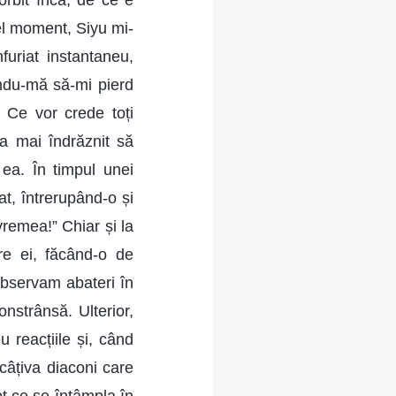
orbit încă; de ce e
el moment, Siyu mi-
uriat instantaneu,
ându-mă să-mi pierd
 Ce vor crede toți
a mai îndrăznit să
ea. În timpul unei
t, întrerupând-o și
vremea!” Chiar și la
tre ei, făcând-o de
observam abateri în
onstrânsă. Ulterior,
 reacțiile și, când
câțiva diaconi care