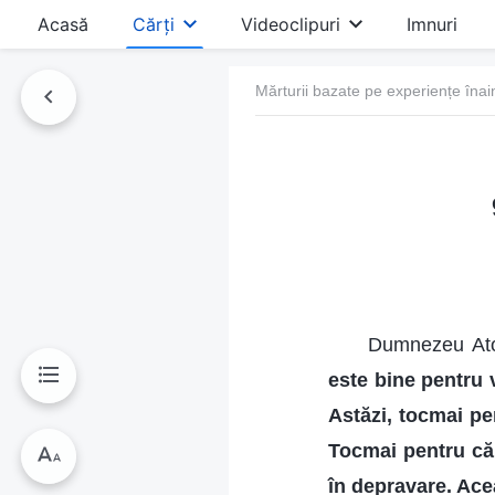
Acasă
Cărți
Videoclipuri
Imnuri
Mărturii bazate pe experiențe înai
Dumnezeu Atot
este bine pentru v
Astăzi, tocmai pen
Tocmai pentru că a
în depravare. Ace