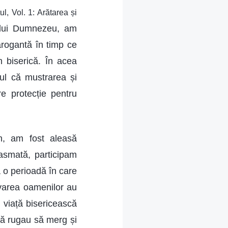
ul, Vol. 1: Arătarea și
e lui Dumnezeu, am
 arogantă în timp ce
n biserică. În acea
tul că mustrarea și
e protecție pentru
, am fost aleasă
asmată, participam
ă o perioadă în care
ivarea oamenilor au
o viață bisericească
mă rugau să merg și