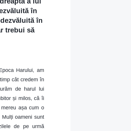
dreaptă a lui
ezvăluită în
dezvăluită în
 trebui să
 Epoca Harului, am
 timp cât credem în
urăm de harul lui
or și milos, că îi
ză mereu așa cum o
. Mulți oameni sunt
zilele de pe urmă