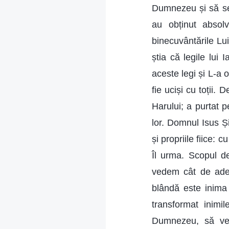
Dumnezeu și să se
au obținut absol
binecuvântările Lui
știa că legile lui
aceste legi și L-a o
fie uciși cu toții
Harului; a purtat 
lor. Domnul Isus Și
și propriile fiice:
Îl urma. Scopul dez
vedem cât de adev
blândă este inima 
transformat inimi
Dumnezeu, să ve