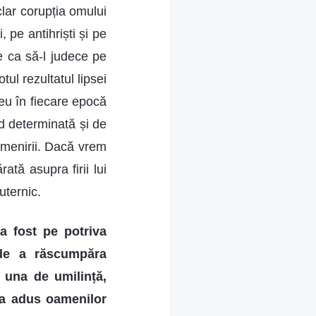
lar corupția omului
 pe antihriști și pe
e ca să-l judece pe
ul rezultatul lipsei
eu în fiecare epocă
d determinată și de
 omenirii. Dacă vrem
tă asupra firii lui
uternic.
a fost pe potriva
 de a răscumpăra
l una de umilință,
e-a adus oamenilor