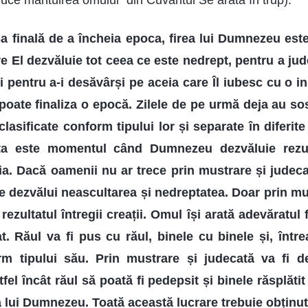
e mântuirea omului” din Cuvântul Se arată în trup).
Sa finală de a încheia epoca, firea lui Dumnezeu es
are El dezvăluie tot ceea ce este nedrept, pentru a ju
i pentru a-i desăvârși pe aceia care Îl iubesc cu o i
poate finaliza o epocă. Zilele de pe urmă deja au sos
 clasificate conform tipului lor și separate în diferit
sta este momentul când Dumnezeu dezvăluie rezul
uia. Dacă oamenii nu ar trece prin mustrare și judecat
e dezvălui neascultarea și nedreptatea. Doar prin mu
 rezultatul întregii creații. Omul își arată adevăratul
t. Răul va fi pus cu răul, binele cu binele și, într
rm tipului său. Prin mustrare și judecată va fi de
stfel încât răul să poată fi pedepsit și binele răsplăti
a lui Dumnezeu. Toată această lucrare trebuie obținut