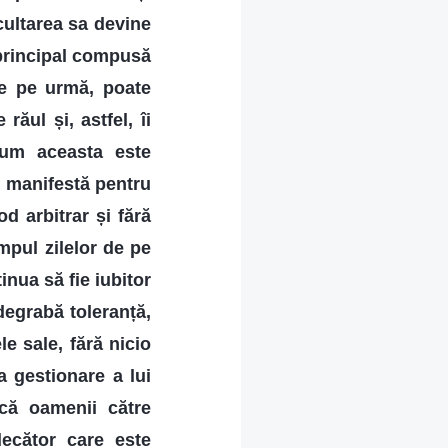
ultarea sa devine
 principal compusă
de pe urmă, poate
ăul și, astfel, îi
cum aceasta este
se manifestă pentru
d arbitrar și fără
mpul zilelor de pe
inua să fie iubitor
 degrabă toleranță,
le sale, fără nicio
a gestionare a lui
că oamenii către
decător care este