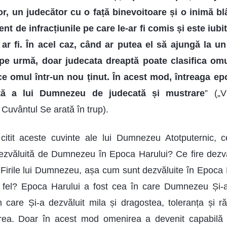
or, un judecător cu o față binevoitoare și o inimă blâ
nt de infracțiunile pe care le-ar fi comis și este iubi
e ar fi. În acel caz, când ar putea el să ajungă la un
 pe urmă, doar judecata dreaptă poate clasifica om
e omul într-un nou ținut. În acest mod, întreaga epo
ptă a lui Dumnezeu de judecată și mustrare
” („V
Cuvântul Se arată în trup).
itit aceste cuvinte ale lui Dumnezeu Atotputernic, 
 dezvăluită de Dumnezeu în Epoca Harului? Ce fire dez
Firile lui Dumnezeu, așa cum sunt dezvăluite în Epoca 
la fel? Epoca Harului a fost cea în care Dumnezeu Și-a
 care Și-a dezvăluit mila și dragostea, toleranța și 
virea. Doar în acest mod omenirea a devenit capabilă s