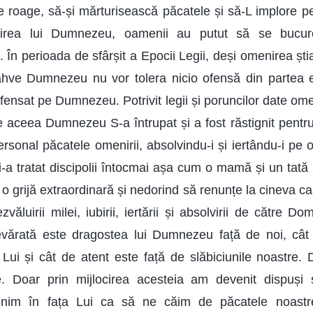
 roage, să-și mărturisească păcatele și să-L implore
virea lui Dumnezeu, oamenii au putut să se bucu
. În perioada de sfârșit a Epocii Legii, deși omenirea ști
 Iahve Dumnezeu nu vor tolera nicio ofensă din partea ei
fensat pe Dumnezeu. Potrivit legii și poruncilor date omeni
. De aceea Dumnezeu S-a întrupat și a fost răstignit pent
personal păcatele omenirii, absolvindu-i și iertându-i pe
-a tratat discipolii întocmai așa cum o mamă și un tată și-
 cu o grijă extraordinară și nedorind să renunțe la cineva c
văluirii milei, iubirii, iertării și absolvirii de către D
ărată este dragostea lui Dumnezeu față de noi, cât 
Lui și cât de atent este față de slăbiciunile noastre.
le. Doar prin mijlocirea acesteia am devenit dispuș
nim în fața Lui ca să ne căim de păcatele noastr