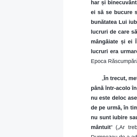
har și binecuvânt
ei să se bucure s
bunătatea Lui iub
lucruri de care să
mângâiate și ei 
lucruri era urmar
Epoca Răscumpărări
„
În trecut, m
până într-acolo în
nu este deloc ase
de pe urmă, în tim
nu sunt iubire sa
mântuit
” („Ar tre