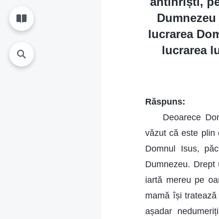
antihriști, 
Dumnezeu nu
lucrarea Dom
lucrarea 
Răspuns:
Deoarece Domn
văzut că este plin
Domnul Isus, păc
Dumnezeu. Drept u
iartă mereu pe oa
mamă își tratează 
așadar nedumeriț