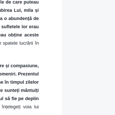
ile de care puteau
birea Lui, mila și
era o abundență de
 sufletele lor erau
eau obține aceste
 spatele lucrării în
ire și compasiune,
 omeniri. Prezentul
 în timpul zilelor
re sunteți mântuiți
l să fie pe deplin
înțelegeți voia lui