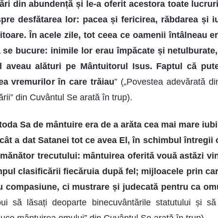
ări din abundență și le-a oferit acestora toate lucrur
pre desfătarea lor: pacea și fericirea, răbdarea și iu
itoare. În acele zile, tot ceea ce oamenii întâlneau 
 se bucure: inimile lor erau împăcate și netulburate,
Îl aveau alături pe Mântuitorul Isus. Faptul că put
ea vremurilor în care trăiau
” („Povestea adevărată din
i” din Cuvântul Se arată în trup).
etoda Sa de mântuire era de a arăta cea mai mare iub
cât a dat Satanei tot ce avea El, în schimbul întregii
mănător trecutului: mântuirea oferită vouă astăzi vine
pul clasificării fiecăruia după fel; mijloacele prin ca
u compasiune, ci mustrare și judecată pentru ca omu
bui să lăsați deoparte binecuvântările statutului și să 