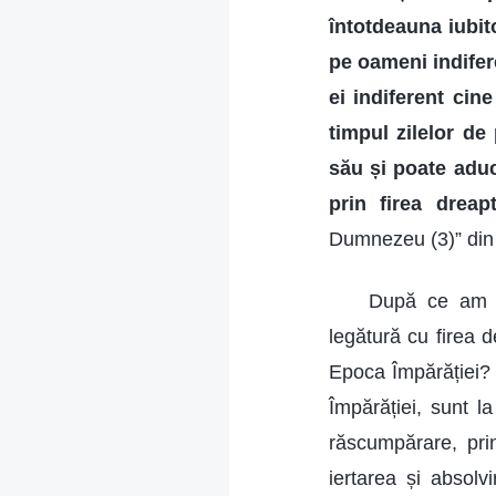
întotdeauna iubit
pe oameni indifere
ei indiferent cin
timpul zilelor de
său și poate aduc
prin firea drea
Dumnezeu (3)” din 
După ce am c
legătură cu firea
Epoca Împărăției? 
Împărăției, sunt 
răscumpărare, prin
iertarea și absol