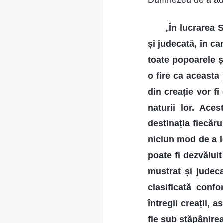
Dumnezeu de a aduc
„
În lucrarea 
și judecată, în c
toate popoarele ș
o fire ca aceasta 
din creație vor fi
naturii lor. Ace
destinația fiecăr
niciun mod de a l
poate fi dezvăluit
mustrat și judeca
clasificată confo
întregii creații, a
fie sub stăpânire