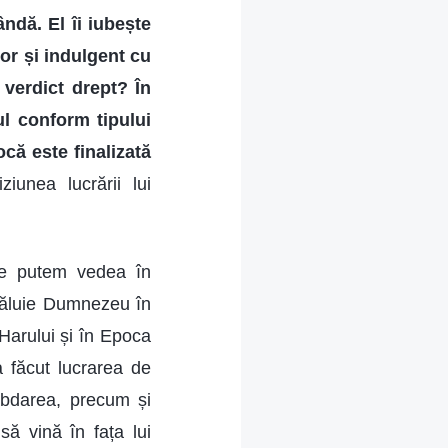
ndă. El îi iubește
tor și indulgent cu
 verdict drept? În
ul conform tipului
că este finalizată
iziunea lucrării lui
ce putem vedea în
văluie Dumnezeu în
Harului și în Epoca
 făcut lucrarea de
răbdarea, precum și
ă vină în fața lui