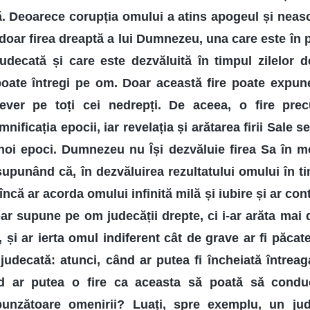
. Deoarece corupția omului a atins apogeul și neasc
doar firea dreaptă a lui Dumnezeu, una care este în
judecată și care este dezvăluită în timpul zilelor 
poate întregi pe om. Doar această fire poate expune r
ever pe toți cei nedrepți. De aceea, o fire pre
ificația epocii, iar revelația și arătarea firii Sale 
 noi epoci. Dumnezeu nu Își dezvăluie firea Sa în mo
supunând că, în dezvăluirea rezultatului omului în ti
ă ar acorda omului infinită milă și iubire și ar cont
l-ar supune pe om judecății drepte, ci i-ar arăta mai
, și ar ierta omul indiferent cât de grave ar fi păcate
udecată: atunci, când ar putea fi încheiată întreag
ar putea o fire ca aceasta să poată să condu
punzătoare omenirii? Luați, spre exemplu, un ju