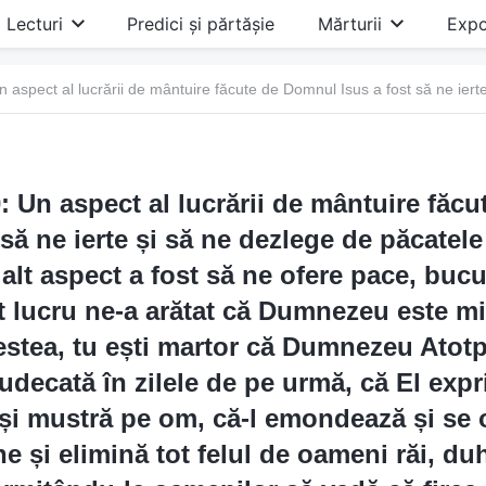
Lecturi
Predici și părtășie
Mărturii
Expo
0: Un aspect al lucrării de mântuire făc
 să ne ierte și să ne dezlege de păcatele
alt aspect a fost să ne ofere pace, bucur
 lucru ne-a arătat că Dumnezeu este mil
estea, tu ești martor că Dumnezeu Atotp
judecată în zilele de pe urmă, că El exp
ă și mustră pe om, că-l emondează și se 
e și elimină tot felul de oameni răi, duh