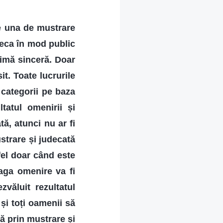
te una de mustrare
deca în mod public
nimă sinceră. Doar
it. Toate lucrurile
e categorii pe baza
tatul omenirii și
ă, atunci nu ar fi
strare și judecată
 fel doar când este
eaga omenire va fi
zvăluit rezultatul
t și toți oamenii să
ă prin mustrare și