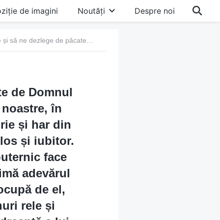
ziție de imagini
Noutăți
Despre noi
Întrebarea 20: Un aspect al lucrării de mântuire făcute de Domnul Isus a fost să ne ierte și să ne dezlege de păcatele noastre, în vreme ce un alt aspect a fost să ne ofere pace, bucurie și har din belșug. Acest lucru ne-a arătat că Dumnezeu este milos și iubitor. Cu toate acestea, tu ești martor că Dumnezeu Atotputernic face lucrarea de judecată în zilele de pe urmă, că El exprimă adevărul și îl judecă și mustră pe om, că-l emondează și se ocupă de el, că-l expune și elimină tot felul de oameni răi, duhuri rele și antihriști, permițându-le oamenilor să vadă că firea dreaptă a lui Dumnezeu nu tolerează nicio ofensă. De ce firea dezvăluită în lucrarea Domnului Isus este complet diferită de cea dezvăluită în lucrarea lui Dumnezeu Atotputernic? Cum exact ar trebui să înțelegem firea lui Dumnezeu?
ute de Domnul
 noastre, în
ie și har din
os și iubitor.
uternic face
rimă adevărul
ocupă de el,
uri rele și