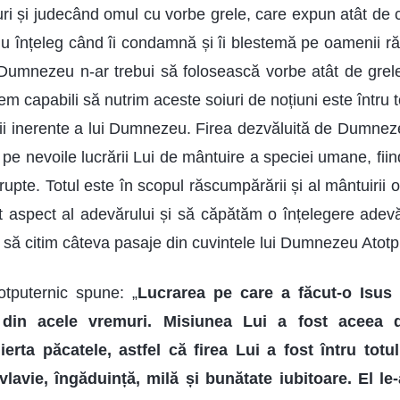
i și judecând omul cu vorbe grele, care expun atât de c
 nu înțeleg când îi condamnă și îi blestemă pe oamenii răi,
ă Dumnezeu n-ar trebui să folosească vorbe atât de grel
m capabili să nutrim aceste soiuri de noțiuni este întru tot
rii inerente a lui Dumnezeu. Firea dezvăluită de Dumnez
e nevoile lucrării Lui de mântuire a speciei umane, fiin
rupte. Totul este în scopul răscumpărării și al mântuirii
 aspect al adevărului și să căpătăm o înțelegere adevăra
să citim câteva pasaje din cuvintele lui Dumnezeu Atotp
tputernic spune: „
Lucrarea pe care a făcut-o Isus 
 din acele vremuri. Misiunea Lui a fost aceea
ierta păcatele, astfel că firea Lui a fost întru totu
evlavie, îngăduință, milă și bunătate iubitoare. El l