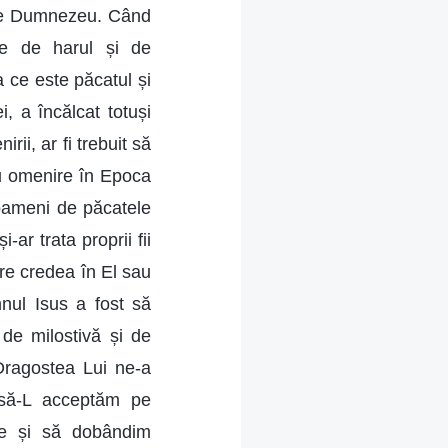
 pe Dumnezeu. Când
re de harul și de
a ce este păcatul și
, a încălcat totuși
rii, ar fi trebuit să
ru omenire în Epoca
 oameni de păcatele
ar trata proprii fii
are credea în El sau
omnul Isus a fost să
de milostivă și de
 Dragostea Lui ne-a
i să-L acceptăm pe
e și să dobândim