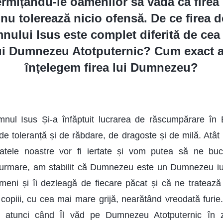
permițându-le oamenilor să vadă că firea 
 tolerează nicio ofensă. De ce firea d
nului Isus este complet diferită de cea 
lui Dumnezeu Atotputernic? Cum exact ar
înțelegem firea lui Dumnezeu?
ul Isus Și-a înfăptuit lucrarea de răscumpărare în
 de toleranță și de răbdare, de dragoste și de milă. Atât
atele noastre vor fi iertate și vom putea să ne buc
rmare, am stabilit că Dumnezeu este un Dumnezeu iubit
meni și îi dezleagă de fiecare păcat și că ne tratea
copiii, cu cea mai mare grijă, nearătând vreodată furie
i atunci când Îl văd pe Dumnezeu Atotputernic în 