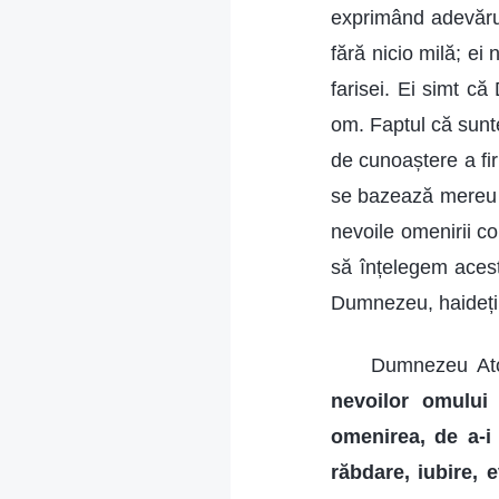
exprimând adevărur
fără nicio milă; ei
farisei. Ei simt c
om. Faptul că sunte
de cunoaștere a fi
se bazează mereu p
nevoile omenirii co
să înțelegem acest
Dumnezeu, haideți 
Dumnezeu Ato
nevoilor omului
omenirea, de a-i 
răbdare, iubire, 