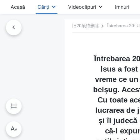
Acasă
Cărți
Videoclipuri
Imnuri
旧20项待删除
Întrebarea 2
Isus a fost
vreme ce un 
belșug. Acest
Cu toate ac
lucrarea de 
și îl judec
că-l expun