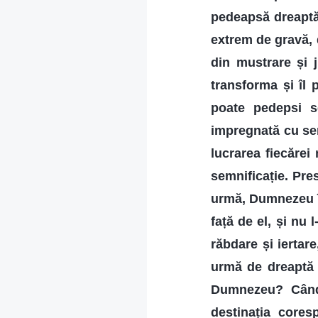
pedeapsă dreaptă
extrem de gravă, 
din mustrare și 
transforma și îl 
poate pedepsi s
impregnată cu semn
lucrarea fiecărei
semnificație. Pre
urmă, Dumnezeu înc
față de el, și nu 
răbdare și iertare
urmă de dreaptă j
Dumnezeu? Când 
destinația cores