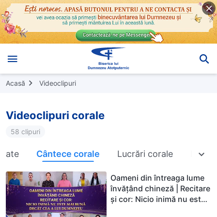
Acasă
Videoclipuri
Videoclipuri corale
58 clipuri
oate
Cântece corale
Lucrări corale
Muzica
Oameni din întreaga lume
învățând chineză | Recitare
și cor: Nicio inimă nu este
mai bună decât cea a lui