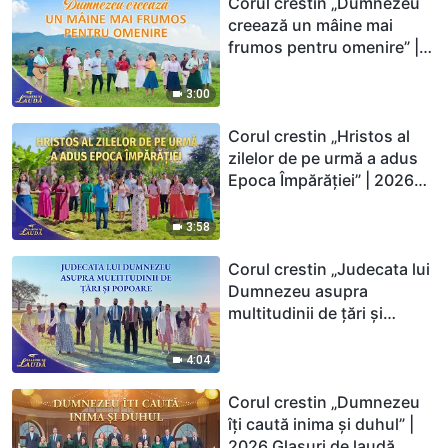
Corul crestin „Dumnezeu
creează un mâine mai
frumos pentru omenire” |
2026 Glasuri de laudă
3:00
Corul crestin „Hristos al
zilelor de pe urmă a adus
Epoca Împărăției” | 2026
Glasuri de laudă
3:58
Corul crestin „Judecata lui
Dumnezeu asupra
multitudinii de țări și
popoare” | 2026 Glasuri de
laudă
4:04
Corul crestin „Dumnezeu
îți caută inima și duhul” |
2026 Glasuri de laudă