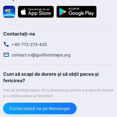
Contactați-ne
+40-772-213-435
contact.ro@godfootsteps.org
Cum să scapi de durere și să obții pacea și
fericirea?
Vrei să primești ajutor de la Dumnezeu pentru a scăpa de durere
și a obține pacea și fericirea?
Contactează-ne pe Messenger