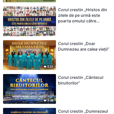
Corul crestin „Hristos din
zilele de pe urmă este
poarta omului către
Împărăție”
5:19
Corul crestin „Doar
Dumnezeu are calea vieții”
5:51
Corul crestin „Cântecul
biruitorilor”
5:48
Corul crestin „Dumnezeul