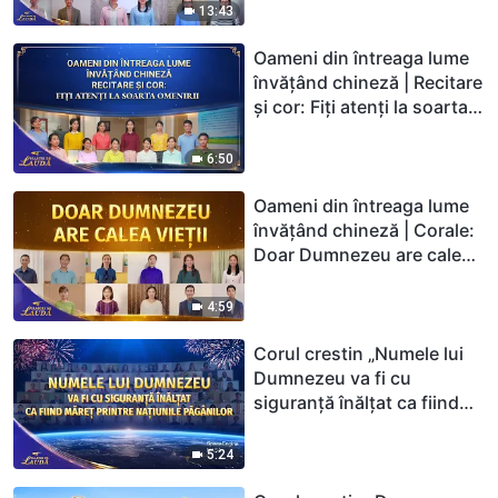
Dumnezeu | 2026 Glasuri
13:43
de laudă
Oameni din întreaga lume
învățând chineză | Recitare
și cor: Fiți atenți la soarta
omenirii | 2026 Glasuri de
laudă
6:50
Oameni din întreaga lume
învățând chineză | Corale:
Doar Dumnezeu are calea
vieții | 2026 Glasuri de
laudă
4:59
Corul crestin „Numele lui
Dumnezeu va fi cu
siguranță înălțat ca fiind
măreț printre națiunile
păgânilor” | 2026 Glasuri
5:24
de laudă