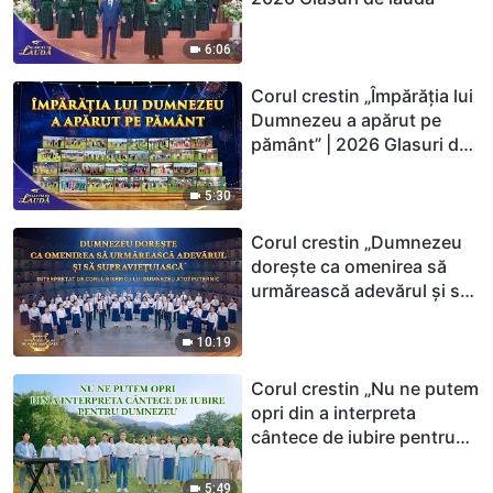
6:06
Corul crestin „Împărăția lui
Dumnezeu a apărut pe
pământ” | 2026 Glasuri de
laudă
5:30
Corul crestin „Dumnezeu
dorește ca omenirea să
urmărească adevărul și să
supraviețuiască”
10:19
Corul crestin „Nu ne putem
opri din a interpreta
cântece de iubire pentru
Dumnezeu”
5:49