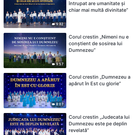
întrupat are umanitate și
chiar mai multă divinitate”
9:32
Corul crestin „Nimeni nu e
conștient de sosirea lui
Dumnezeu”
9:57
Corul crestin „Dumnezeu a
apărut în Est cu glorie”
8:07
Corul crestin „Judecata lui
Dumnezeu este pe deplin
revelată”