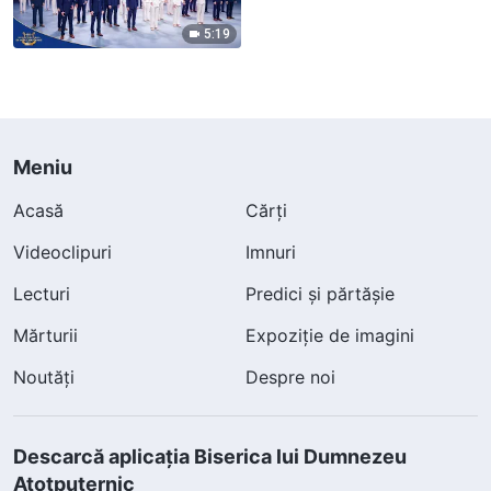
5:19
Meniu
Acasă
Cărți
Videoclipuri
Imnuri
Lecturi
Predici și părtășie
Mărturii
Expoziție de imagini
Noutăți
Despre noi
Descarcă aplicația Biserica lui Dumnezeu
Atotputernic