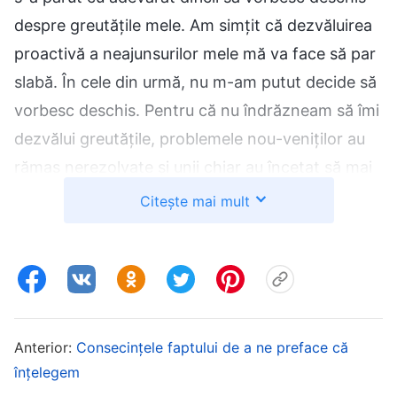
despre greutățile mele. Am simțit că dezvăluirea
proactivă a neajunsurilor mele mă va face să par
slabă. În cele din urmă, nu m-am putut decide să
vorbesc deschis. Pentru că nu îndrăzneam să îmi
dezvălui greutățile, problemele nou-veniților au
rămas nerezolvate și unii chiar au încetat să mai
vină la întâlniri, iar eu m-am simțit nepotrivită în
Citește mai mult
datoria mea. Am intrat într-o stare negativă, care
era foarte dureroasă. În acea perioadă, îmi
doream foarte mult să vorbesc liber despre
greutățile și despre starea mea, fără să îmi fac
griji. Și, totodată, mă întrebam: „De ce este atât
Anterior:
Consecințele faptului de a ne preface că
de greu să vorbești sincer și despre fapte și să te
înțelegem
comporți într-un mod direct?”