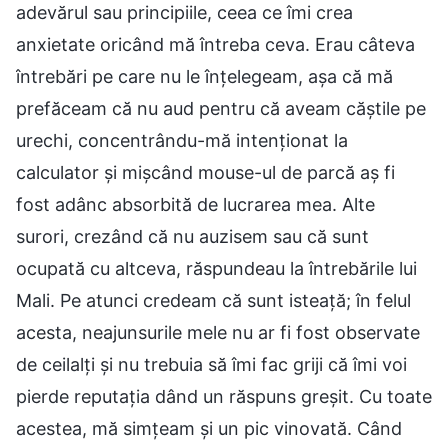
adevărul sau principiile, ceea ce îmi crea
anxietate oricând mă întreba ceva. Erau câteva
întrebări pe care nu le înțelegeam, așa că mă
prefăceam că nu aud pentru că aveam căștile pe
urechi, concentrându-mă intenționat la
calculator și mișcând mouse-ul de parcă aș fi
fost adânc absorbită de lucrarea mea. Alte
surori, crezând că nu auzisem sau că sunt
ocupată cu altceva, răspundeau la întrebările lui
Mali. Pe atunci credeam că sunt isteață; în felul
acesta, neajunsurile mele nu ar fi fost observate
de ceilalți și nu trebuia să îmi fac griji că îmi voi
pierde reputația dând un răspuns greșit. Cu toate
acestea, mă simțeam și un pic vinovată. Când