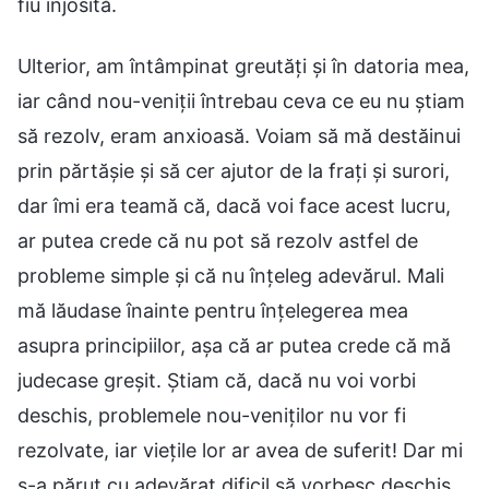
fiu înjosită.
Ulterior, am întâmpinat greutăți și în datoria mea,
iar când nou-veniții întrebau ceva ce eu nu știam
să rezolv, eram anxioasă. Voiam să mă destăinui
prin părtășie și să cer ajutor de la frați și surori,
dar îmi era teamă că, dacă voi face acest lucru,
ar putea crede că nu pot să rezolv astfel de
probleme simple și că nu înțeleg adevărul. Mali
mă lăudase înainte pentru înțelegerea mea
asupra principiilor, așa că ar putea crede că mă
judecase greșit. Știam că, dacă nu voi vorbi
deschis, problemele nou-veniților nu vor fi
rezolvate, iar viețile lor ar avea de suferit! Dar mi
s-a părut cu adevărat dificil să vorbesc deschis