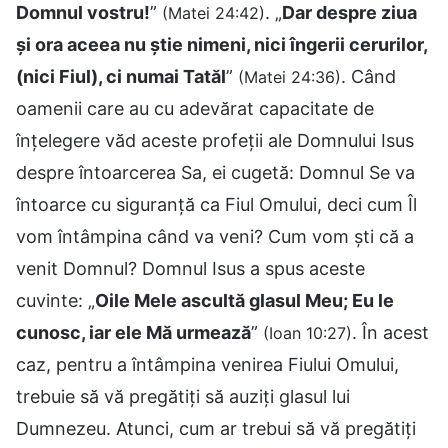
Domnul vostru!
”
. „
Dar despre ziua
(Matei 24:42)
și ora aceea nu știe nimeni, nici îngerii cerurilor,
(nici Fiul), ci numai Tatăl
”
. Când
(Matei 24:36)
oamenii care au cu adevărat capacitate de
înțelegere văd aceste profeții ale Domnului Isus
despre întoarcerea Sa, ei cugetă: Domnul Se va
întoarce cu siguranță ca Fiul Omului, deci cum Îl
vom întâmpina când va veni? Cum vom ști că a
venit Domnul? Domnul Isus a spus aceste
cuvinte: „
Oile Mele ascultă glasul Meu; Eu le
cunosc, iar ele Mă urmează
”
. În acest
(Ioan 10:27)
caz, pentru a întâmpina venirea Fiului Omului,
trebuie să vă pregătiți să auziți glasul lui
Dumnezeu. Atunci, cum ar trebui să vă pregătiți