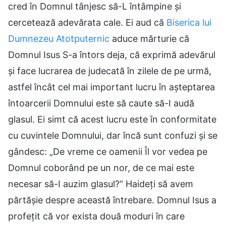
cred în Domnul tânjesc să-L întâmpine și
cercetează adevărata cale. Ei aud că
Biserica lui
Dumnezeu Atotputernic
aduce mărturie că
Domnul Isus S-a întors deja, că exprimă adevărul
și face lucrarea de judecată în zilele de pe urmă,
astfel încât cel mai important lucru în așteptarea
întoarcerii Domnului este să caute să-I audă
glasul. Ei simt că acest lucru este în conformitate
cu cuvintele Domnului, dar încă sunt confuzi și se
gândesc: „De vreme ce oamenii Îl vor vedea pe
Domnul coborând pe un nor, de ce mai este
necesar să-I auzim glasul?” Haideți să avem
părtășie despre această întrebare. Domnul Isus a
profețit că vor exista două moduri în care