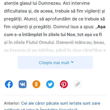
atenție glasul lui Dumnezeu. Aici intervine
dificultatea și, de aceea, trebuie să fim vigilenți și
pregătiți. Atunci, să aprofundăm de ce trebuie să
fim vigilenți și pregătiți. Domnul Isus a spus: „
Așa
cum s-a întâmplat în zilele lui Noe, tot așa va fi
și în zilele Fiului Omului. Oamenii mâncau, beau,
se însurau și se măritau, până în ziua când Noe a
intrat în arcă și a venit potopul și i-a distrus pe
Citește mai mult
toți
”
. Se poate vedea că
(Luca 17:26-27)
circumstanțele coborârii Fiului Omului vor fi la fel
ca acelea din vremea lui Noe: oameni mâncând,
bând, bărbați însurându-se și fete măritându-se.
Aceste circumstanțe, desigur, sunt cele care
Anterior:
Cei ale căror păcate sunt iertate sunt oare
există înainte de catastrofe. Aceste împrejurări
calificați să intre în Împărăția Cerurilor?