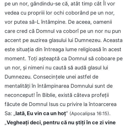
pe un nor, gândindu-se că, atât timp cât Îl vor
vedea cu propriii lor ochi coborând pe un nor,
vor putea să-L întâmpine. De aceea, oamenii
care cred că Domnul va coborî pe un nor nu pun
accent pe auzirea glasului lui Dumnezeu. Aceasta
este situația din întreaga lume religioasă în acest
moment. Toți așteaptă ca Domnul să coboare pe
un nor, și nimeni nu caută să audă glasul lui
Dumnezeu. Consecințele unei astfel de
mentalități în întâmpinarea Domnului sunt de
neconceput! În Biblie, există câteva profeții
făcute de Domnul Isus cu privire la întoarcerea
Sa: „
Iată, Eu vin ca un hoț
”
.
(Apocalipsa 16:15)
„
Vegheați deci, pentru că nu știți în ce zi vine