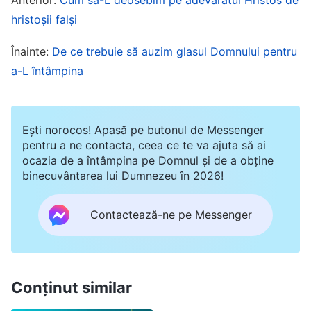
adică lucrarea de judecată începând de la casa lui
hristoșii falși
Dumnezeu. Numai experimentând judecata
înaintea scaunului de domnie al lui
Hristos
puteți
Înainte:
De ce trebuie să auzim glasul Domnului pentru
să cunoașteți realmente adevărul corupției
a-L întâmpina
voastre și să fiți curățiți de firile voastre corupte;
abia atunci puteți să dobândiți adevărata
Ești norocos! Apasă pe butonul de Messenger
supunere față de Dumnezeu și să respectați voia
pentru a ne contacta, ceea ce te va ajuta să ai
Sa. Aceasta împlinește cuvintele Domnului Isus:
ocazia de a întâmpina pe Domnul și de a obține
binecuvântarea lui Dumnezeu în 2026!
„
Sfințește-i prin adevăr! Cuvântul Tău este
adevărul
”
. Ceea ce înseamnă acest
(Ioan 17:17)
Contactează-ne pe Messenger
lucru este că, în Epoca Harului, oamenilor doar li
s-au iertat păcatele. Ei nu dobândiseră încă
adevărul, nici nu obținuseră sfințirea, și
Conținut similar
Dumnezeu încă trebuia să facă o altă etapă a