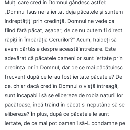
Mulți care cred în Domnul gândesc astfel:
„Domnul Isus ne-a iertat deja păcatele și suntem
îndreptățiți prin credință. Domnul ne vede ca
fiind fără păcat, așadar, de ce nu putem fi direct
răpiți în Împărăția Cerurilor?” Acum, haideți să
avem părtășie despre această întrebare. Este
adevărat că păcatele oamenilor sunt iertate prin
credința lor în Domnul, dar de ce mai păcătuiesc
frecvent după ce le-au fost iertate păcatele? De
ce, chiar dacă cred în Domnul o viață întreagă,
sunt incapabili să se elibereze de robia naturii lor
păcătoase, încă trăind în păcat și neputând să se
elibereze? În plus, după ce păcatele le sunt
iertate, de ce mai pot oamenii să-L condamne pe