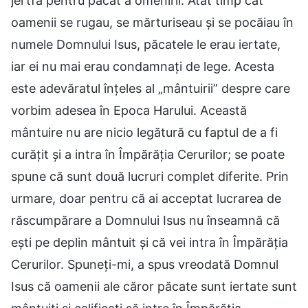
jertfa pentru păcat a omenirii. Atât timp cât
oamenii se rugau, se mărturiseau și se pocăiau în
numele Domnului Isus, păcatele le erau iertate,
iar ei nu mai erau condamnați de lege. Acesta
este adevăratul înțeles al „mântuirii” despre care
vorbim adesea în Epoca Harului. Această
mântuire nu are nicio legătură cu faptul de a fi
curățit și a intra în Împărăția Cerurilor; se poate
spune că sunt două lucruri complet diferite. Prin
urmare, doar pentru că ai acceptat lucrarea de
răscumpărare a Domnului Isus nu înseamnă că
ești pe deplin mântuit și că vei intra în Împărăția
Cerurilor. Spuneți-mi, a spus vreodată Domnul
Isus că oamenii ale căror păcate sunt iertate sunt