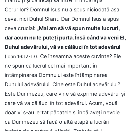
mântuiți și calificați să intre în Împărăția
Cerurilor? Domnul Isus nu a spus niciodată așa
ceva, nici Duhul Sfânt. Dar Domnul Isus a spus
ceva crucial: „
Mai am să vă spun multe lucruri,
dar acum nu le puteți purta. Însă când va veni El,
Duhul adevărului, vă va călăuzi în tot adevărul
”
. Ce înseamnă aceste cuvinte? Ele
(Ioan 16:12-13)
ne spun că lucrul cel mai important în
întâmpinarea Domnului este întâmpinarea
Duhului adevărului. Cine este Duhul adevărului?
Este Dumnezeu, care vine să exprime adevărul și
care vă va călăuzi în tot adevărul. Acum, vouă
doar vi s-au iertat păcatele și încă aveți nevoie
ca Dumnezeu să facă o altă etapă a lucrării