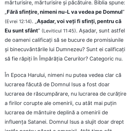
mărturisire, mărturisire și păcătuire. Biblia spune:
„
Fără sfințire, nimeni nu-L va vedea pe Domnul
”
. „
Așadar, voi veți fi sfinți, pentru că
(Evrei 12:14)
Eu sunt sfânt
”
. Așadar, sunt astfel
(Leviticul 11:45)
de oameni calificați să se bucure de promisiunile
și binecuvântările lui Dumnezeu? Sunt ei calificați
să fie răpiți în Împărăția Cerurilor? Categoric nu.
În Epoca Harului, nimeni nu putea vedea clar că
lucrarea făcută de Domnul Isus a fost doar
lucrarea de răscumpărare, nu lucrarea de curățire
a firilor corupte ale omenirii, cu atât mai puțin
lucrarea de mântuire deplină a omenirii de
influența Satanei. Domnul Isus a slujit doar drept