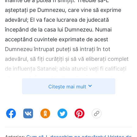
înainte de a putea fi sfințiți. Trebuie să-L
așteptați pe Dumnezeu, care vine să exprime
adevărul; El va face lucrarea de judecată
începând de la casa lui Dumnezeu. Numai
acceptând cuvintele exprimate de acest
Dumnezeu întrupat puteți să intrați în tot
adevărul, să fiți curățiți și să vă eliberați complet
de influența Satanei; abia atunci veți fi calificați
să intrați în Împărăția Cerurilor. În această
Citește mai mult
profeție, Domnul Isus a spus doar: „
Când va veni
El, Duhul adevărului, vă va călăuzi în tot
adevărul
.” Ce mesaj transmite aceasta? Că,
atunci când Se va întoarce, Domnul va exprima
adevărul pentru a face lucrarea de judecată,
Anterior:
Cum să-L deosebim pe adevăratul Hristos de