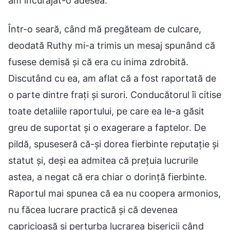
am încurajat-o adesea.
Într-o seară, când mă pregăteam de culcare,
deodată Ruthy mi-a trimis un mesaj spunând că
fusese demisă și că era cu inima zdrobită.
Discutând cu ea, am aflat că a fost raportată de
o parte dintre frați și surori. Conducătorul îi citise
toate detaliile raportului, pe care ea le-a găsit
greu de suportat și o exagerare a faptelor. De
pildă, spuseseră că-și dorea fierbinte reputație și
statut și, deși ea admitea că prețuia lucrurile
astea, a negat că era chiar o dorință fierbinte.
Raportul mai spunea că ea nu coopera armonios,
nu făcea lucrare practică și că devenea
capricioasă și perturba lucrarea bisericii când