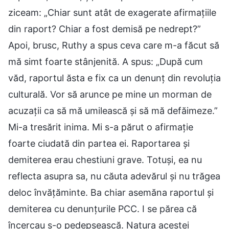
ziceam: „Chiar sunt atât de exagerate afirmațiile
din raport? Chiar a fost demisă pe nedrept?”
Apoi, brusc, Ruthy a spus ceva care m-a făcut să
mă simt foarte stânjenită. A spus: „După cum
văd, raportul ăsta e fix ca un denunț din revoluția
culturală. Vor să arunce pe mine un morman de
acuzații ca să mă umilească și să mă defăimeze.”
Mi-a tresărit inima. Mi s-a părut o afirmație
foarte ciudată din partea ei. Raportarea și
demiterea erau chestiuni grave. Totuși, ea nu
reflecta asupra sa, nu căuta adevărul și nu trăgea
deloc învățăminte. Ba chiar asemăna raportul și
demiterea cu denunțurile PCC. I se părea că
încercau s-o pedepsească. Natura acestei