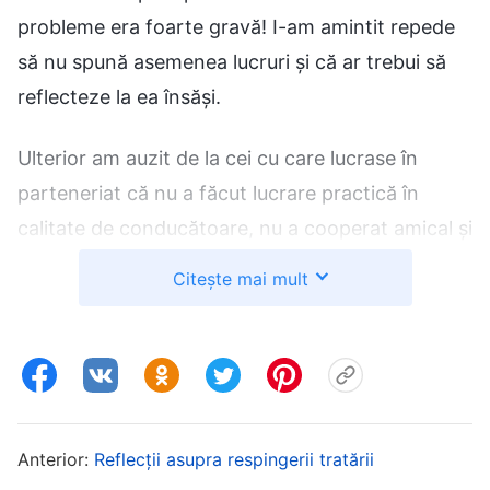
probleme era foarte gravă! I-am amintit repede
să nu spună asemenea lucruri și că ar trebui să
reflecteze la ea însăși.
Ulterior am auzit de la cei cu care lucrase în
parteneriat că nu a făcut lucrare practică în
calitate de conducătoare, nu a cooperat amical și
că rar se ocupa de lucrarea de care se
Citește mai mult
presupunea că e responsabilă. Când
conducătorul i-a urmărit lucrarea și a găsit
probleme, el a avut părtășie cu ea, a și tratat-o și
totuși, ea s-a împotrivit, a fost refractară,
invocând mereu scuze, dând vina pe alții și
Anterior:
Reflecții asupra respingerii tratării
zicând că astea erau problemele altora și chiar