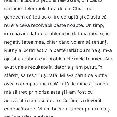
ridicat niciodată problemele astea, din cauza
sentimentelor mele față de ea. Chiar mă
gândeam că toți au o fire coruptă și că asta că
nu era ceva rezolvabil peste noapte. Un timp,
întruna am dat de probleme în datoria mea și, în
negativitatea mea, chiar când voiam să renunț,
Ruthy a lucrat activ în parteneriat cu mine și m-a
ajutat cu răbdare în problemele mele tehnice. Am
avut unele rezultate în datorie și am putut, în
sfârșit, să respir ușurată. Mi s-a părut că Ruthy
avea o compasiune reală față de mine ajutându-
mă să trec prin criza asta și i-am fost cu
adevărat recunoscătoare. Curând, a devenit
conducătoare. M-am bucurat sincer pentru ea și