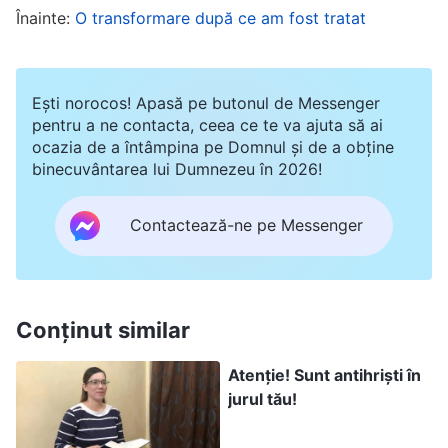
abandonându-și total responsabilitățile. Având
Înainte:
O transformare după ce am fost tratat
informațiile astea, am ajuns să fiu sigură că ceea
ce conținea raportul era adevărat. Apoi m-am
Ești norocos! Apasă pe butonul de Messenger
gândit cum a zis Ruthy că raportul parcă venise
pentru a ne contacta, ceea ce te va ajuta să ai
direct dintr-o ședință de luptă a revoluției
ocazia de a întâmpina pe Domnul și de a obține
binecuvântarea lui Dumnezeu în 2026!
culturale și am realizat ce gravă devenise
situația. În mod clar, ea nu făcea lucrare reală și a
Contactează-ne pe Messenger
fost refractară când a tratat-o conducătorul.
Era, într-adevăr, o conducătoare falsă care
merita demiterea. Dar ea n-a reflectat asupra sa
Conținut similar
și a comparat raportul legitim cu unul dintre
denunțurile PCC. Asta nu era numai respingerea
Atenție! Sunt antihriști în
jurul tău!
adevărului, ci și distorsionarea faptelor și
falsificarea realității! Era împotrivire și