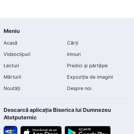
Meniu
Acasă
Cărți
Videoclipuri
Imnuri
Lecturi
Predici și părtășie
Mărturii
Expoziție de imagini
Noutăți
Despre noi
Descarcă aplicația Biserica lui Dumnezeu
Atotputernic