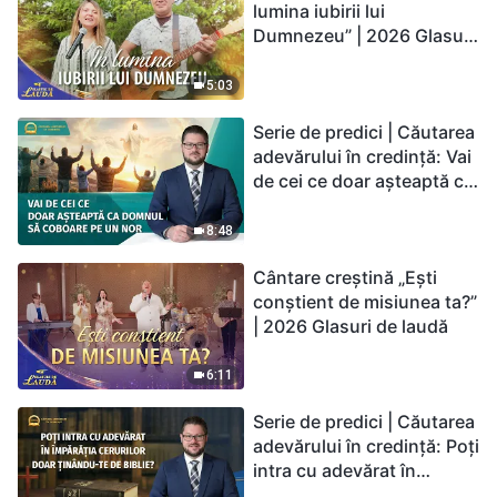
lumina iubirii lui
Dumnezeu” | 2026 Glasuri
de laudă
5:03
Serie de predici | Căutarea
adevărului în credință: Vai
de cei ce doar așteaptă ca
Domnul să coboare pe un
nor
8:48
Cântare creștină „Ești
conștient de misiunea ta?”
| 2026 Glasuri de laudă
6:11
Serie de predici | Căutarea
adevărului în credință: Poți
intra cu adevărat în
Împărăția Cerurilor doar