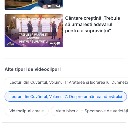
ținându-te de Biblie?
11:54
Cântare creștină „Trebuie
să urmărești adevărul
pentru a supraviețui”
(Duet) | 2026 Glasuri de
laudă
7:48
Alte tipuri de videoclipuri
Lecturi din Cuvântul, Volumul 1: Arătarea și lucrarea lui Dumnez
Lecturi din Cuvântul, Volumul 7: Despre urmărirea adevărului
Videoclipuri corale
Viața bisericii – Spectacole de varietăți