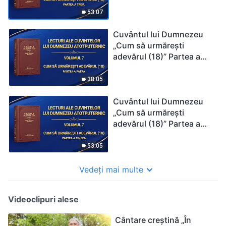
treia
53:07
Cuvântul lui Dumnezeu
„Cum să urmărești
adevărul (18)” Partea a
patra
38:05
Cuvântul lui Dumnezeu
„Cum să urmărești
adevărul (18)” Partea a
cincea
53:05
Vedeți mai multe
Videoclipuri alese
Cântare creștină „În