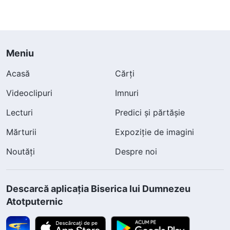
Meniu
Acasă
Cărți
Videoclipuri
Imnuri
Lecturi
Predici și părtășie
Mărturii
Expoziție de imagini
Noutăți
Despre noi
Descarcă aplicația Biserica lui Dumnezeu
Atotputernic