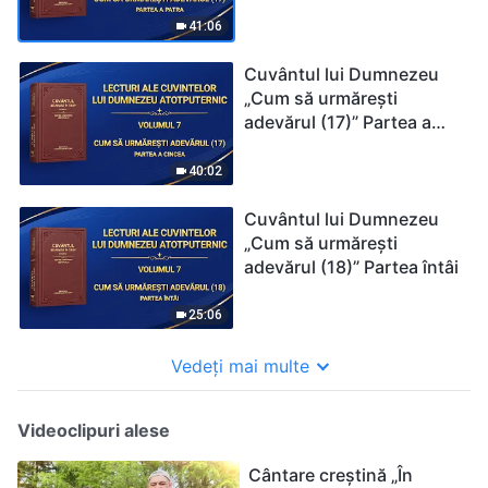
patra
41:06
Cuvântul lui Dumnezeu
„Cum să urmărești
adevărul (17)” Partea a
cincea
40:02
Cuvântul lui Dumnezeu
„Cum să urmărești
adevărul (18)” Partea întâi
25:06
Vedeți mai multe
Videoclipuri alese
Cântare creștină „În