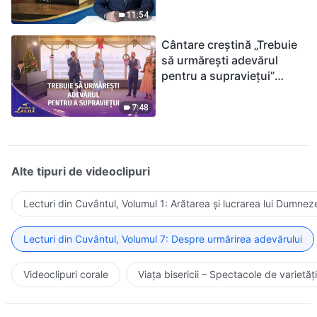
ținându-te de Biblie?
11:54
Cântare creștină „Trebuie
să urmărești adevărul
pentru a supraviețui”
(Duet) | 2026 Glasuri de
laudă
7:48
Alte tipuri de videoclipuri
Lecturi din Cuvântul, Volumul 1: Arătarea și lucrarea lui Dumnez
Lecturi din Cuvântul, Volumul 7: Despre urmărirea adevărului
Videoclipuri corale
Viața bisericii – Spectacole de varietăți