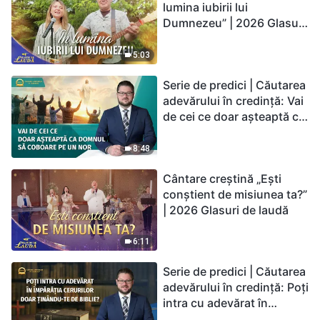
lumina iubirii lui
Dumnezeu” | 2026 Glasuri
de laudă
5:03
Serie de predici | Căutarea
adevărului în credință: Vai
de cei ce doar așteaptă ca
Domnul să coboare pe un
nor
8:48
Cântare creștină „Ești
conștient de misiunea ta?”
| 2026 Glasuri de laudă
6:11
Serie de predici | Căutarea
adevărului în credință: Poți
intra cu adevărat în
Împărăția Cerurilor doar