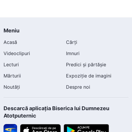
Meniu
Acasă
Cărți
Videoclipuri
Imnuri
Lecturi
Predici și părtășie
Mărturii
Expoziție de imagini
Noutăți
Despre noi
Descarcă aplicația Biserica lui Dumnezeu
Atotputernic