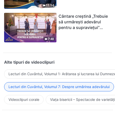
ținându-te de Biblie?
11:54
Cântare creștină „Trebuie
să urmărești adevărul
pentru a supraviețui”
(Duet) | 2026 Glasuri de
laudă
7:48
Alte tipuri de videoclipuri
Lecturi din Cuvântul, Volumul 1: Arătarea și lucrarea lui Dumnez
Lecturi din Cuvântul, Volumul 7: Despre urmărirea adevărului
Videoclipuri corale
Viața bisericii – Spectacole de varietăți