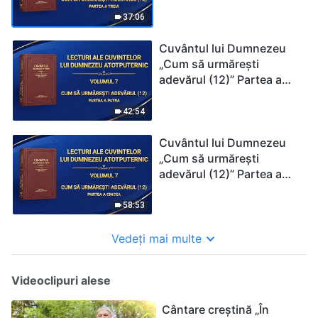
treia
37:06
Cuvântul lui Dumnezeu
„Cum să urmărești
adevărul (12)” Partea a
patra
42:54
Cuvântul lui Dumnezeu
„Cum să urmărești
adevărul (12)” Partea a
cincea
58:53
Vedeți mai multe
Videoclipuri alese
Cântare creștină „În