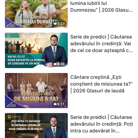
lumina iubirii lui
Dumnezeu” | 2026 Glasuri
de laudă
5:03
Serie de predici | Căutarea
adevărului în credință: Vai
de cei ce doar așteaptă ca
Domnul să coboare pe un
nor
8:48
Cântare creștină „Ești
conștient de misiunea ta?”
| 2026 Glasuri de laudă
6:11
Serie de predici | Căutarea
adevărului în credință: Poți
intra cu adevărat în
Împărăția Cerurilor doar