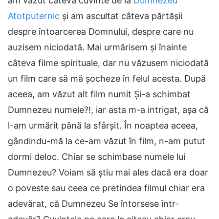
am văzut câteva cuvinte de la
Dumnezeu
Atotputernic
și am ascultat câteva părtășii
despre întoarcerea Domnului, despre care nu
auzisem niciodată. Mai urmărisem și înainte
câteva filme spirituale, dar nu văzusem niciodată
un film care să mă șocheze în felul acesta. După
aceea, am văzut alt film numit Și-a schimbat
Dumnezeu numele?!, iar asta m-a intrigat, așa că
l-am urmărit până la sfârșit. În noaptea aceea,
gândindu-mă la ce-am văzut în film, n-am putut
dormi deloc. Chiar se schimbase numele lui
Dumnezeu? Voiam să știu mai ales dacă era doar
o poveste sau ceea ce pretindea filmul chiar era
adevărat, că Dumnezeu Se întorsese într-