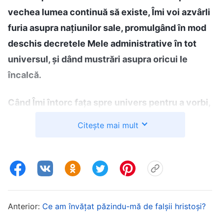
vechea lumea continuă să existe, Îmi voi azvârli
furia asupra națiunilor sale, promulgând în mod
deschis decretele Mele administrative în tot
universul, și dând mustrări asupra oricui le
încalcă.
Când Îmi întorc fața spre univers pentru a vorbi,
toată omenirea Îmi aude vocea și după aceea
Citește mai mult
vede toate lucrările pe care le-am făcut cu
migală în univers. Cei care se împotrivesc
voinței Mele, adică cei care Mi se opun cu
faptele omului, vor cădea sub mustrarea Mea.
Voi lua multitudinea de stele din ceruri și le voi
Anterior:
Ce am învățat păzindu-mă de falșii hristoși?
face din nou, și datorită Mie soarele și luna vor