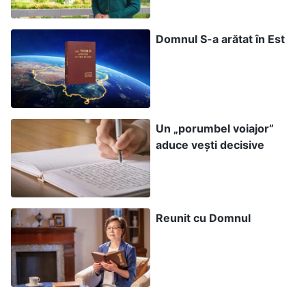
transformați în cenușă. Când voi mustra multele
popoare, cei din lumea religioasă se vor
Domnul S-a arătat în Est
întoarce, în diferite măsuri, la Împărăția Mea,
cuceriți de faptele Mele, pentru că ei vor fi
văzut venirea Celui Sfânt pe un nor alb. Toți
oamenii vor fi împărțiți după propriul neam și
Un „porumbel voiajor”
vor primi mustrări proporționale cu acțiunile lor.
aduce vești decisive
Toți cei care Mi s-au opus vor pieri; cât despre
cei ale căror fapte pe pământ nu M-au implicat
pe Mine, aceștia vor continua să existe pe
Reunit cu Domnul
pământ, sub conducerea fiilor Mei și a poporului
Meu, datorită modului în care s-au achitat. Mă
voi arăta mulțimilor de popoare și
nenumăratelor națiuni și, cu propriul Meu glas,