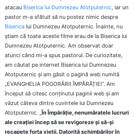
atacau
Biserica lui Dumnezeu Atotputernic
, iar un
pastor m-a sfătuit să nu postez nimic despre
Biserica
lui Dumnezeu Atotputernic. Înainte, nu
știam că toate aceste filme erau de la Biserica lui
Dumnezeu Atotputernic. Am observat doar
atunci când mi-a spus pastorul. De curiozitate,
am căutat pe internet Biserica lui Dumnezeu
Atotputernic și am găsit o pagină web numită
„EVANGHELIA POGORÂRII ÎMPĂRĂȚIEI”. Am
început să citesc conținutul paginii web și am
văzut câteva dintre cuvintele lui Dumnezeu
Atotputernic. „
În Împărăție, nenumăratele lucruri
ale creației încep să se revigoreze și să-și
recapete forța vieții. Datorită schimbărilor în