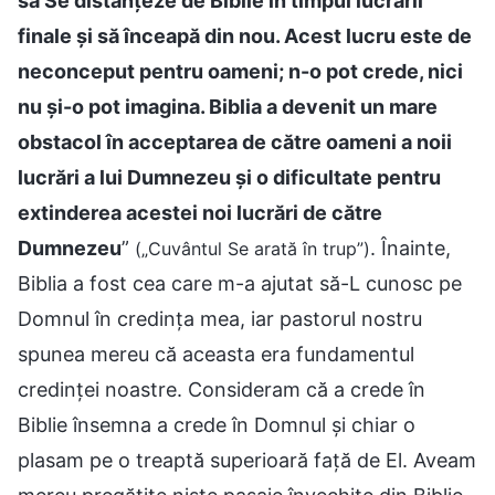
să Se distanţeze de Biblie în timpul lucrării
finale și să înceapă din nou. Acest lucru este de
neconceput pentru oameni; n-o pot crede, nici
nu și-o pot imagina. Biblia a devenit un mare
obstacol în acceptarea de către oameni a noii
lucrări a lui Dumnezeu și o dificultate pentru
extinderea acestei noi lucrări de către
Dumnezeu
”
. Înainte,
(„Cuvântul Se arată în trup”)
Biblia a fost cea care m-a ajutat să-L cunosc pe
Domnul în credința mea, iar pastorul nostru
spunea mereu că aceasta era fundamentul
credinței noastre. Consideram că a crede în
Biblie însemna a crede în Domnul și chiar o
plasam pe o treaptă superioară față de El. Aveam