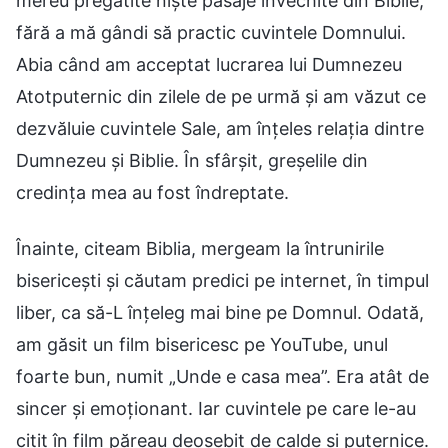
mereu pregătite niște pasaje învechite din Biblie,
fără a mă gândi să practic cuvintele Domnului.
Abia când am acceptat lucrarea lui Dumnezeu
Atotputernic din zilele de pe urmă și am văzut ce
dezvăluie cuvintele Sale, am înțeles relația dintre
Dumnezeu și Biblie. În sfârșit, greșelile din
credința mea au fost îndreptate.
Înainte, citeam Biblia, mergeam la întrunirile
bisericești și căutam predici pe internet, în timpul
liber, ca să-L înțeleg mai bine pe Domnul. Odată,
am găsit un film bisericesc pe YouTube, unul
foarte bun, numit „Unde e casa mea”. Era atât de
sincer și emoționant. Iar cuvintele pe care le-au
citit în film păreau deosebit de calde și puternice.