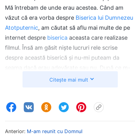
Mă întrebam de unde erau acestea. Când am
văzut că era vorba despre
Biserica lui Dumnezeu
Atotputernic
, am căutat să aflu mai multe de pe
internet despre
biserica
aceasta care realizase
filmul. Însă am găsit niște lucruri rele scrise
despre această biserică și nu-mi puteam da
seama dacă erau adevărate sau nu. După ce m-
am mai gândit la acest lucru, am hotărât să nu
Citește mai mult
cred ce spun ceilalți. După cum se spune: „Nu
crede tot ce auzi.” Știam că trebuie s-o cercetez
personal ca să văd dacă este o biserică bună. Am
mai descărcat câteva filme ca să le urmăresc.
Am vizionat încă două: „Trezirea” și „Dorință
Anterior:
M-am reunit cu Domnul
arzătoare”. M-au tulburat foarte tare. Cuvintele