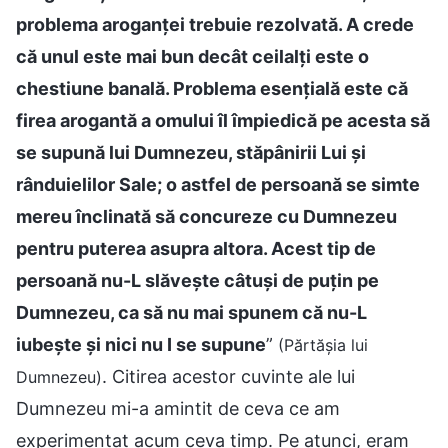
problema aroganței trebuie rezolvată. A crede
că unul este mai bun decât ceilalți este o
chestiune banală. Problema esențială este că
firea arogantă a omului îl împiedică pe acesta să
se supună lui Dumnezeu, stăpânirii Lui și
rânduielilor Sale; o astfel de persoană se simte
mereu înclinată să concureze cu Dumnezeu
pentru puterea asupra altora. Acest tip de
persoană nu-L slăvește câtuși de puțin pe
Dumnezeu, ca să nu mai spunem că nu-L
iubește și nici nu I se supune
”
(Părtășia lui
. Citirea acestor cuvinte ale lui
Dumnezeu)
Dumnezeu mi-a amintit de ceva ce am
experimentat acum ceva timp. Pe atunci, eram