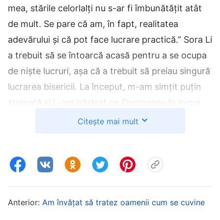
mea, stările celorlalți nu s-ar fi îmbunătățit atât
de mult. Se pare că am, în fapt, realitatea
adevărului și că pot face lucrare practică.” Sora Li
a trebuit să se întoarcă acasă pentru a se ocupa
de niște lucruri, așa că a trebuit să preiau singură
lucrarea bisericii. La început, m-am simțit puțin
stresată și L-am păstrat pe Dumnezeu în inima
mea tot timpul. După fiecare adunare, analizam
Citește mai mult
felul în care decursese și mă grăbeam să ofer
sprijin oricui se simțea slab sau negativ. După
ceva vreme, am văzut că toată lumea participa la
adunări și-și făcea datoria așa cum trebuia și că
toată lucrarea bisericii decurgea fără probleme.
Anterior:
Am învățat să tratez oamenii cum se cuvine
Am răsuflat ușurată și nu m-am putut abține să