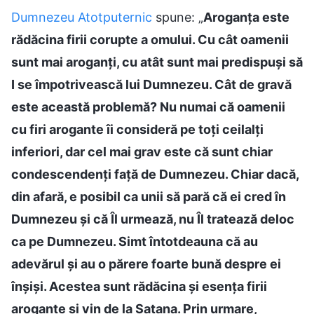
Dumnezeu Atotputernic
spune: „
Aroganța este
rădăcina firii corupte a omului. Cu cât oamenii
sunt mai aroganți, cu atât sunt mai predispuși să
I se împotrivească lui Dumnezeu. Cât de gravă
este această problemă? Nu numai că oamenii
cu firi arogante îi consideră pe toți ceilalți
inferiori, dar cel mai grav este că sunt chiar
condescendenți față de Dumnezeu. Chiar dacă,
din afară, e posibil ca unii să pară că ei cred în
Dumnezeu și că Îl urmează, nu Îl tratează deloc
ca pe Dumnezeu. Simt întotdeauna că au
adevărul și au o părere foarte bună despre ei
înșiși. Acestea sunt rădăcina și esența firii
arogante și vin de la Satana. Prin urmare,