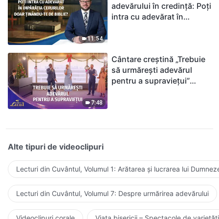
adevărului în credință: Poți
intra cu adevărat în
Împărăția Cerurilor doar
ținându-te de Biblie?
11:54
Cântare creștină „Trebuie
să urmărești adevărul
pentru a supraviețui”
(Duet) | 2026 Glasuri de
laudă
7:48
Alte tipuri de videoclipuri
Lecturi din Cuvântul, Volumul 1: Arătarea și lucrarea lui Dumnez
Lecturi din Cuvântul, Volumul 7: Despre urmărirea adevărului
Videoclipuri corale
Viața bisericii – Spectacole de varietăți