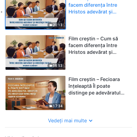
facem diferența între
Hristos adevărat și
Hristoșii falși (1) –
(Fragment recomandat)
20:13
Film creștin – Cum să
facem diferența între
Hristos adevărat și
Hristoșii falși (2) –
(Fragment recomandat)
18:53
Film creștin – Fecioara
înțeleaptă Îl poate
distinge pe adevăratul
Hristos de Hristoșii
mincinoși (Fragment
17:34
recomandat)
Vedeți mai multe