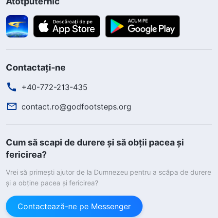
Atotputernic
Contactați-ne
+40-772-213-435
contact.ro@godfootsteps.org
Cum să scapi de durere și să obții pacea și
fericirea?
Vrei să primești ajutor de la Dumnezeu pentru a scăpa de durere
și a obține pacea și fericirea?
Contactează-ne pe Messenger