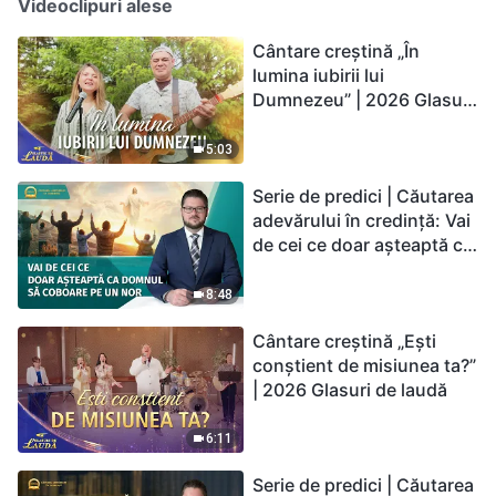
Videoclipuri alese
Cântare creștină „În
lumina iubirii lui
Dumnezeu” | 2026 Glasuri
de laudă
5:03
Serie de predici | Căutarea
adevărului în credință: Vai
de cei ce doar așteaptă ca
Domnul să coboare pe un
nor
8:48
Cântare creștină „Ești
conștient de misiunea ta?”
| 2026 Glasuri de laudă
6:11
Serie de predici | Căutarea