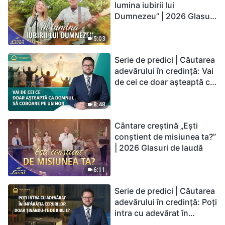
lumina iubirii lui
Dumnezeu” | 2026 Glasuri
de laudă
5:03
Serie de predici | Căutarea
adevărului în credință: Vai
de cei ce doar așteaptă ca
Domnul să coboare pe un
nor
8:48
Cântare creștină „Ești
conștient de misiunea ta?”
| 2026 Glasuri de laudă
6:11
Serie de predici | Căutarea
adevărului în credință: Poți
intra cu adevărat în
Împărăția Cerurilor doar