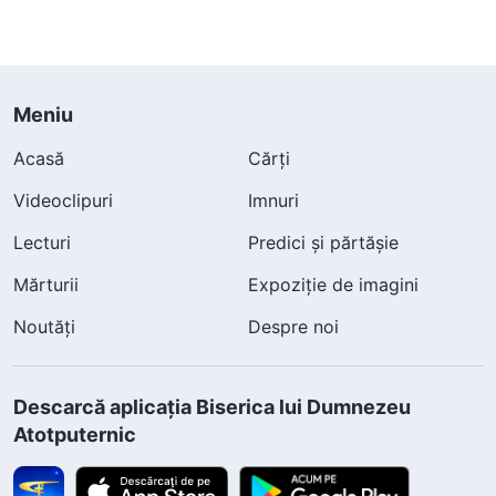
Meniu
Acasă
Cărți
Videoclipuri
Imnuri
Lecturi
Predici și părtășie
Mărturii
Expoziție de imagini
Noutăți
Despre noi
Descarcă aplicația Biserica lui Dumnezeu
Atotputernic