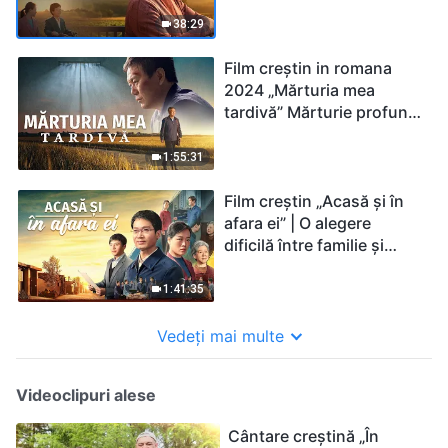
38:29
Film creștin in romana
2024 „Mărturia mea
tardivă” Mărturie profund
emoționantă de pocăință
1:55:31
Film creștin „Acasă și în
afara ei” | O alegere
dificilă între familie și
adevăr
1:41:35
Vedeți mai multe
Videoclipuri alese
Cântare creștină „În