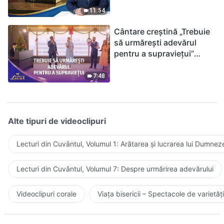
ținându-te de Biblie?
11:54
Cântare creștină „Trebuie
să urmărești adevărul
pentru a supraviețui”
(Duet) | 2026 Glasuri de
laudă
7:48
Alte tipuri de videoclipuri
Lecturi din Cuvântul, Volumul 1: Arătarea și lucrarea lui Dumnez
Lecturi din Cuvântul, Volumul 7: Despre urmărirea adevărului
Videoclipuri corale
Viața bisericii – Spectacole de varietăți