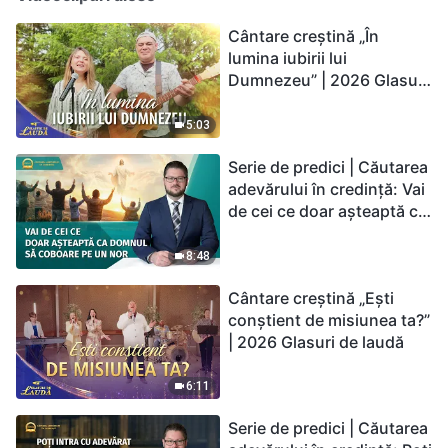
Cântare creștină „În
lumina iubirii lui
Dumnezeu” | 2026 Glasuri
de laudă
5:03
Serie de predici | Căutarea
adevărului în credință: Vai
de cei ce doar așteaptă ca
Domnul să coboare pe un
nor
8:48
Cântare creștină „Ești
conștient de misiunea ta?”
| 2026 Glasuri de laudă
6:11
Serie de predici | Căutarea