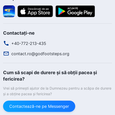
Contactați-ne
+40-772-213-435
contact.ro@godfootsteps.org
Cum să scapi de durere și să obții pacea și
fericirea?
Vrei să primești ajutor de la Dumnezeu pentru a scăpa de durere
și a obține pacea și fericirea?
Contactează-ne pe Messenger