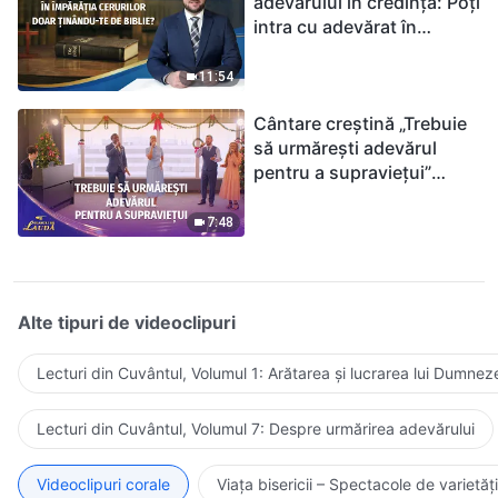
adevărului în credință: Poți
intra cu adevărat în
Împărăția Cerurilor doar
ținându-te de Biblie?
11:54
Cântare creștină „Trebuie
să urmărești adevărul
pentru a supraviețui”
(Duet) | 2026 Glasuri de
laudă
7:48
Alte tipuri de videoclipuri
Lecturi din Cuvântul, Volumul 1: Arătarea și lucrarea lui Dumnez
Lecturi din Cuvântul, Volumul 7: Despre urmărirea adevărului
Videoclipuri corale
Viața bisericii – Spectacole de varietăți