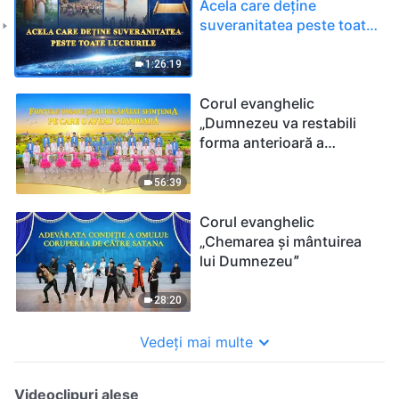
Acela care deține
suveranitatea peste toate
lucrurile - (Full HD)
Mărturie despre
1:26:19
autoritatea și marea
putere a lui Dumnezeu
Corul evanghelic
„Dumnezeu va restabili
forma anterioară a
creațieiˮ
56:39
Corul evanghelic
„Chemarea și mântuirea
lui Dumnezeuˮ
28:20
Vedeți mai multe
Videoclipuri alese