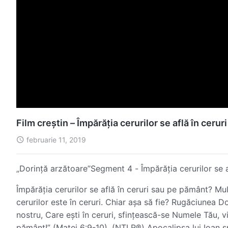
Film creștin – Împărăția cerurilor se află în ce
februarie 11, 2019
„Dorință arzătoare”Segment 4 - Împărăția cerurilor se 
Împărăția cerurilor se află în ceruri sau pe pământ? M
cerurilor este în ceruri. Chiar așa să fie? Rugăciunea D
nostru, Care eşti în ceruri, sfinţească-se Numele Tău, v
pământ!” (Matei 6:9-10). (NTLR®) Apocalipsa lui Ioan sp