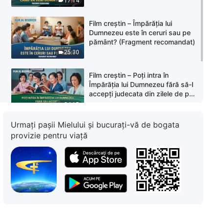
17:14
Film creștin – Împărăția lui
Dumnezeu este în ceruri sau pe
pământ? (Fragment recomandat)
25:30
Film creștin – Poți intra în
Împărăția lui Dumnezeu fără să-I
accepți judecata din zilele de pe
urmă și curățirea? (Fragment
24:15
recomandat)
Urmați pașii Mielului și bucurați-vă de bogata
Film creștin – Unde anume se
provizie pentru viață
află Împărăţia cerului? (Fragment
recomandat)
11:28