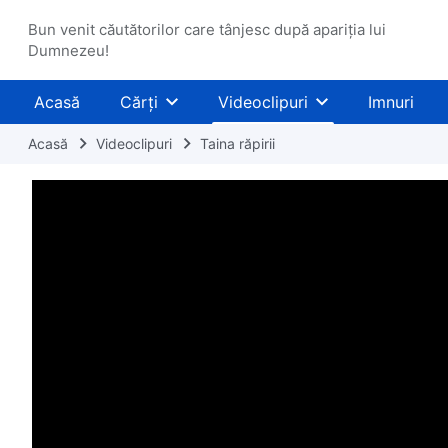
Bun venit căutătorilor care tânjesc după apariția lui
Dumnezeu!
Acasă
Cărți
Videoclipuri
Imnuri
Acasă
Videoclipuri
Taina răpirii