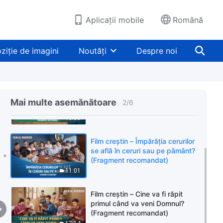
Aplicații mobile
Română
ziție de imagini
Noutăți
Despre noi
Film creștin – Unde se află locul
pe care l-a pregătit Domnul
Mai multe asemănătoare
2
/
6
pentru noi? (Fragment
recomandat)
16:56
Film creștin – Împărăția cerurilor
se află în ceruri sau pe pământ?
(Fragment recomandat)
11:01
Film creștin – Cine va fi răpit
primul când va veni Domnul?
(Fragment recomandat)