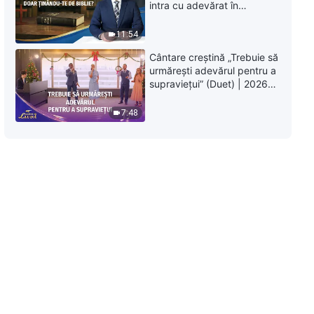
intra cu adevărat în
Împărăția Cerurilor doar
ținându-te de Biblie?
11:54
Cântare creștină „Trebuie să
urmărești adevărul pentru a
supraviețui” (Duet) | 2026
Glasuri de laudă
7:48