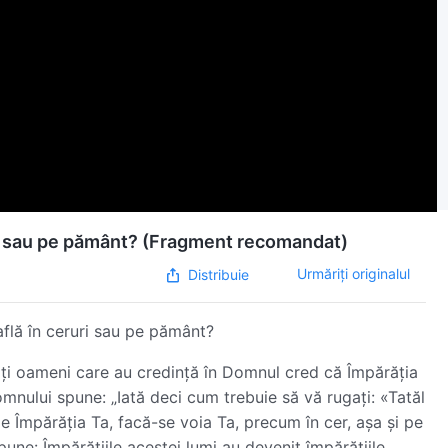
ruri sau pe pământ? (Fragment recomandat)
Urmăriți originalul
Distribuie
află în ceruri sau pe pământ?
ulți oameni care au credință în Domnul cred că Împărăția
omnului spune: „Iată deci cum trebuie să vă rugaţi: «Tatăl
ie Împărăţia Ta, facă-se voia Ta, precum în cer, aşa şi pe
une: Împărățiile acestei lumi au devenit împărățiile