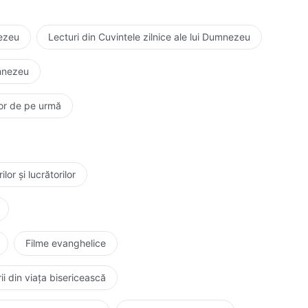
nezeu
Lecturi din Cuvintele zilnice ale lui Dumnezeu
umnezeu
elor de pe urmă
or și lucrătorilor
Filme evanghelice
ii din viața bisericească