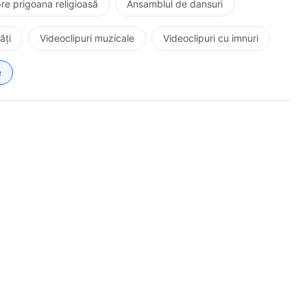
re prigoana religioasă
Ansamblul de dansuri
ăți
Videoclipuri muzicale
Videoclipuri cu imnuri
e