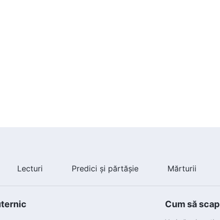
Lecturi
Predici și părtășie
Mărturii
uternic
Cum să scapi 