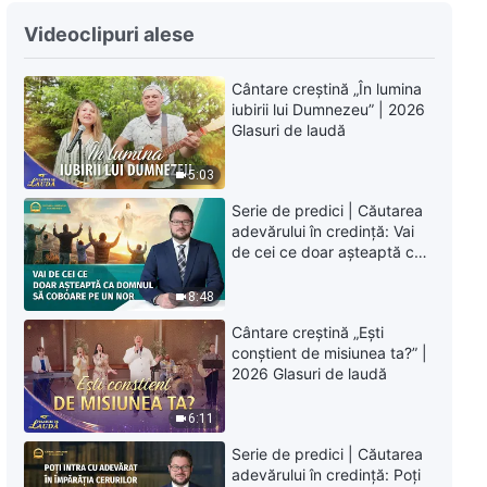
Videoclipuri alese
Cântare creștină „În lumina
iubirii lui Dumnezeu” | 2026
Glasuri de laudă
5:03
Serie de predici | Căutarea
adevărului în credință: Vai
de cei ce doar așteaptă ca
Domnul să coboare pe un
nor
8:48
Cântare creștină „Ești
conștient de misiunea ta?” |
2026 Glasuri de laudă
6:11
Serie de predici | Căutarea
adevărului în credință: Poți