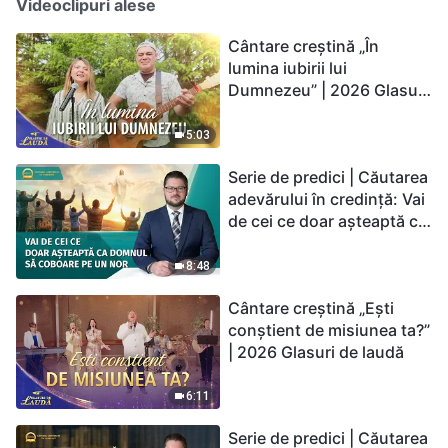
Videoclipuri alese
Cântare creștină „În
lumina iubirii lui
Dumnezeu” | 2026 Glasuri
de laudă
5:03
Serie de predici | Căutarea
adevărului în credință: Vai
de cei ce doar așteaptă ca
Domnul să coboare pe un
nor
8:48
Cântare creștină „Ești
conștient de misiunea ta?”
| 2026 Glasuri de laudă
6:11
Serie de predici | Căutarea