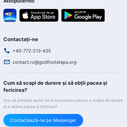
Atotputernic
Contactați-ne
+40-772-213-435
contact.ro@godfootsteps.org
Cum să scapi de durere și să obții pacea și
fericirea?
Vrei să primești ajutor de la Dumnezeu pentru a scăpa de durere
și a obține pacea și fericirea?
Contactează-ne pe Messenger