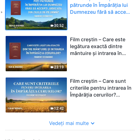
pătrunde în Împărăția lui
Dumnezeu fără să accepți
judecata din zilele de pe
urmă? (Fragment
30:52
recomandat)
Film creștin – Care este
legătura exactă dintre
mântuire și intrarea în
Împărăția cerurilor?
(Fragment recomandat)
23:19
Film creștin – Care sunt
criteriile pentru intrarea în
Împărăția cerurilor?
(Fragment recomandat)
12:42
Vedeți mai multe