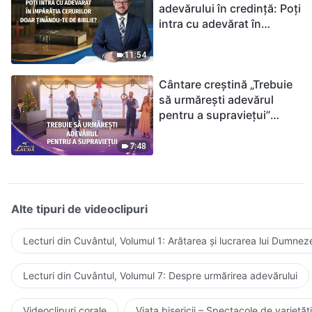
adevărului în credință: Poți
intra cu adevărat în
Împărăția Cerurilor doar
ținându-te de Biblie?
11:54
Cântare creștină „Trebuie
să urmărești adevărul
pentru a supraviețui”
(Duet) | 2026 Glasuri de
laudă
7:48
Alte tipuri de videoclipuri
Lecturi din Cuvântul, Volumul 1: Arătarea și lucrarea lui Dumnez
Lecturi din Cuvântul, Volumul 7: Despre urmărirea adevărului
Videoclipuri corale
Viața bisericii – Spectacole de varietăți