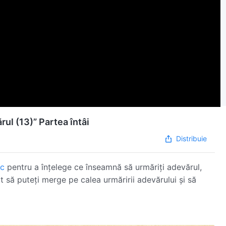
l (13)” Partea întâi
Distribuie
ic
pentru a înțelege ce înseamnă să urmăriți adevărul,
cât să puteți merge pe calea urmăririi adevărului și să