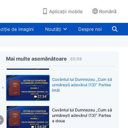
37:06
Aplicații mobile
Română
Cuvântul lui Dumnezeu „Cum să
urmărești adevărul (12)” Partea
ziție de imagini
Noutăți
Despre noi
a patra
42:54
Cuvântul lui Dumnezeu „Cum să
urmărești adevărul (12)” Partea
Mai multe asemănătoare
65
/
98
a cincea
58:53
Cuvântul lui Dumnezeu „Cum să
urmărești adevărul (13)” Partea
întâi
27:34
Cuvântul lui Dumnezeu „Cum să
urmărești adevărul (13)” Partea
a doua
1:04:20