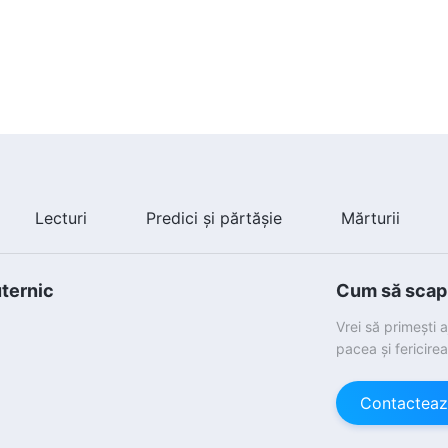
Lecturi
Predici și părtășie
Mărturii
uternic
Cum să scapi 
Vrei să primești 
pacea și fericire
Contacteaz