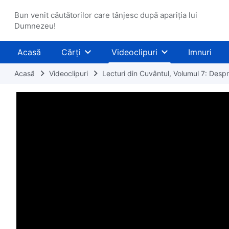
Bun venit căutătorilor care tânjesc după apariția lui
Dumnezeu!
Acasă
Cărți
Videoclipuri
Imnuri
Acasă
Videoclipuri
Lecturi din Cuvântul, Volumul 7: Desp