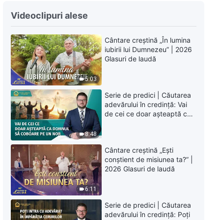
Cuvântul lui Dumnezeu „Cum să
Videoclipuri alese
urmărești adevărul (14)” Partea
a doua
1:00:03
Cântare creștină „În lumina
iubirii lui Dumnezeu” | 2026
Glasuri de laudă
Cuvântul lui Dumnezeu „Cum să
urmărești adevărul (14)” Partea
5:03
a treia
59:50
Serie de predici | Căutarea
adevărului în credință: Vai
Cuvântul lui Dumnezeu „Cum să
de cei ce doar așteaptă ca
urmărești adevărul (14)” Partea
Domnul să coboare pe un
a patra
nor
8:48
53:06
Cântare creștină „Ești
conștient de misiunea ta?” |
Cuvântul lui Dumnezeu „Cum să
2026 Glasuri de laudă
urmărești adevărul (15)” Partea
întâi
6:11
32:24
Serie de predici | Căutarea
adevărului în credință: Poți
Cuvântul lui Dumnezeu „Cum să