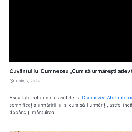
Cuvântul lui Dumnezeu „Cum să urmărești adevăru
iunie 3, 2026
Ascultați lecturi din cuvintele lui
Dumnezeu Atotputern
semnificația urmăririi lui și cum să-l urmăriți, astfel în
dobândiți mântuirea.