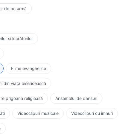
elor de pe urmă
or și lucrătorilor
Filme evanghelice
ii din viața bisericească
re prigoana religioasă
Ansamblul de dansuri
ăți
Videoclipuri muzicale
Videoclipuri cu imnuri
e