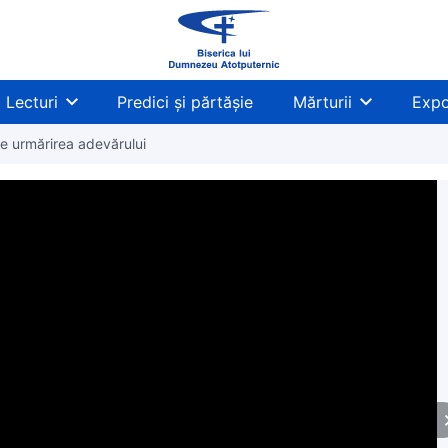
Lecturi
Predici și părtășie
Mărturii
Expo
re urmărirea adevărului