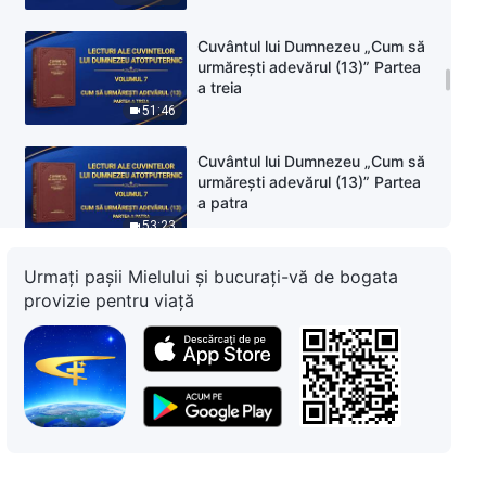
Cuvântul lui Dumnezeu „Cum să
urmărești adevărul (13)” Partea
a treia
51:46
Cuvântul lui Dumnezeu „Cum să
urmărești adevărul (13)” Partea
a patra
53:23
Urmați pașii Mielului și bucurați-vă de bogata
Cuvântul lui Dumnezeu „Cum să
urmărești adevărul (13)” Partea
provizie pentru viață
a cincea
1:01:42
Cuvântul lui Dumnezeu „Cum să
urmărești adevărul (14)” Partea
întâi
38:14