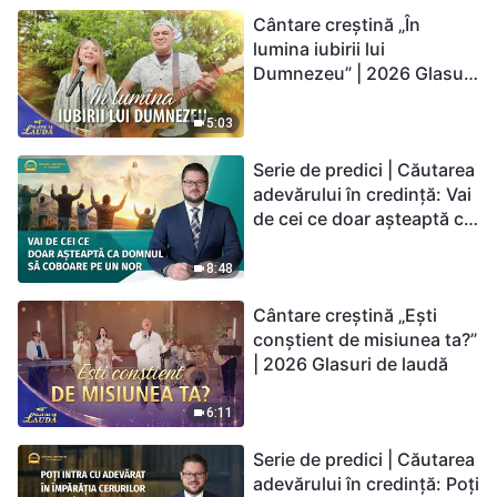
Cântare creștină „În
lumina iubirii lui
Dumnezeu” | 2026 Glasuri
de laudă
5:03
Serie de predici | Căutarea
adevărului în credință: Vai
de cei ce doar așteaptă ca
Domnul să coboare pe un
nor
8:48
Cântare creștină „Ești
conștient de misiunea ta?”
| 2026 Glasuri de laudă
6:11
Serie de predici | Căutarea
adevărului în credință: Poți