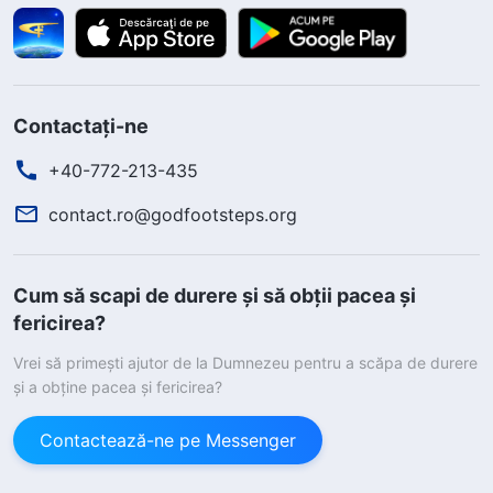
Contactați-ne
+40-772-213-435
contact.ro@godfootsteps.org
Cum să scapi de durere și să obții pacea și
fericirea?
Vrei să primești ajutor de la Dumnezeu pentru a scăpa de durere
și a obține pacea și fericirea?
Contactează-ne pe Messenger