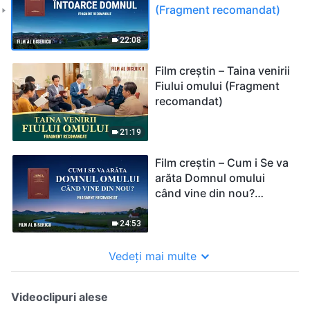
(Fragment recomandat)
22:08
Film creștin – Taina venirii
Fiului omului (Fragment
recomandat)
21:19
Film creștin – Cum i Se va
arăta Domnul omului
când vine din nou?
(Fragment recomandat)
24:53
Vedeți mai multe
Videoclipuri alese