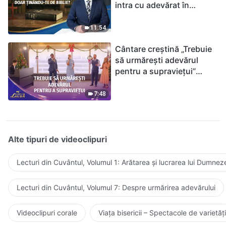
intra cu adevărat în
Împărăția Cerurilor doar
ținându-te de Biblie?
11:54
Cântare creștină „Trebuie
să urmărești adevărul
pentru a supraviețui”
(Duet) | 2026 Glasuri de
laudă
7:48
Alte tipuri de videoclipuri
Lecturi din Cuvântul, Volumul 1: Arătarea și lucrarea lui Dumnez
Lecturi din Cuvântul, Volumul 7: Despre urmărirea adevărului
Videoclipuri corale
Viața bisericii – Spectacole de varietăți