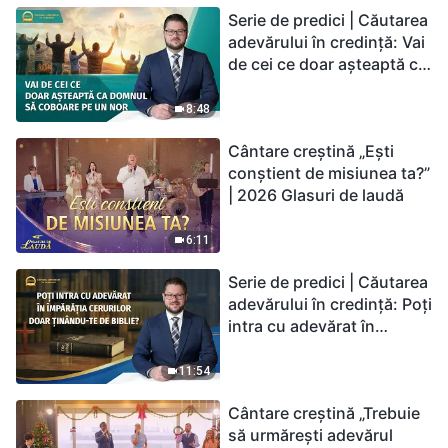
Serie de predici | Căutarea
adevărului în credință: Vai
de cei ce doar așteaptă ca
Domnul să coboare pe un
nor
8:48
Cântare creștină „Ești
conștient de misiunea ta?”
| 2026 Glasuri de laudă
6:11
Serie de predici | Căutarea
adevărului în credință: Poți
intra cu adevărat în
Împărăția Cerurilor doar
ținându-te de Biblie?
11:54
Cântare creștină „Trebuie
să urmărești adevărul