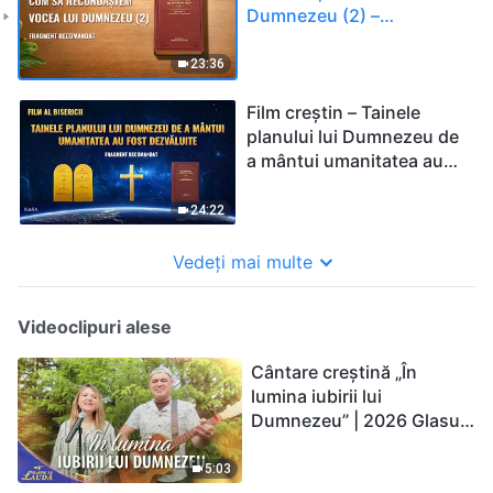
Dumnezeu (2) –
(Fragment recomandat)
23:36
Film creștin – Tainele
planului lui Dumnezeu de
a mântui umanitatea au
fost dezvăluite (Fragment
recomandat)
24:22
Vedeți mai multe
Videoclipuri alese
Cântare creștină „În
lumina iubirii lui
Dumnezeu” | 2026 Glasuri
de laudă
5:03