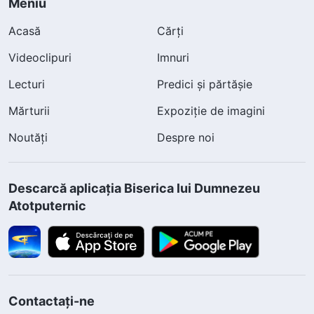
Meniu
Acasă
Cărți
Videoclipuri
Imnuri
Lecturi
Predici și părtășie
Mărturii
Expoziție de imagini
Noutăți
Despre noi
Descarcă aplicația Biserica lui Dumnezeu
Atotputernic
Contactați-ne