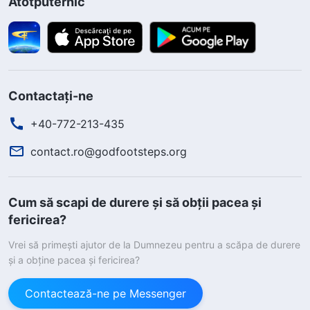
Atotputernic
Contactați-ne
+40-772-213-435
contact.ro@godfootsteps.org
Cum să scapi de durere și să obții pacea și
fericirea?
Vrei să primești ajutor de la Dumnezeu pentru a scăpa de durere
și a obține pacea și fericirea?
Contactează-ne pe Messenger