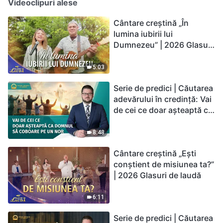
Videoclipuri alese
Cântare creștină „În
lumina iubirii lui
Dumnezeu” | 2026 Glasuri
de laudă
5:03
Serie de predici | Căutarea
adevărului în credință: Vai
de cei ce doar așteaptă ca
Domnul să coboare pe un
nor
8:48
Cântare creștină „Ești
conștient de misiunea ta?”
| 2026 Glasuri de laudă
6:11
Serie de predici | Căutarea