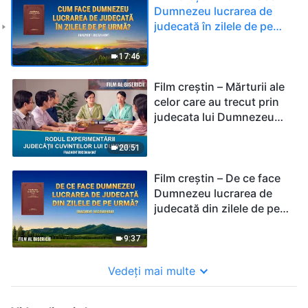
Dumnezeu lucrarea de
judecată în zilele de pe
urmă? (Fragment
recomandat)
17:46
Film creștin – Mărturii ale
celor care au trecut prin
judecata lui Dumnezeu
din zilele de pe urmă
(Fragment recomandat)
20:51
Film creștin – De ce face
Dumnezeu lucrarea de
judecată din zilele de pe
urmă? (Fragment
recomandat)
9:37
Vedeți mai multe