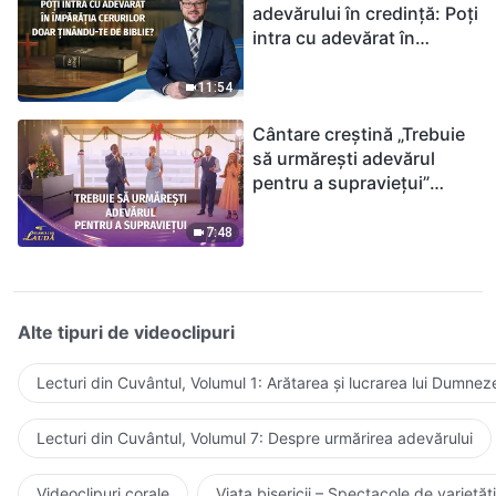
adevărului în credință: Poți
intra cu adevărat în
Împărăția Cerurilor doar
ținându-te de Biblie?
11:54
Cântare creștină „Trebuie
să urmărești adevărul
pentru a supraviețui”
(Duet) | 2026 Glasuri de
laudă
7:48
Alte tipuri de videoclipuri
Lecturi din Cuvântul, Volumul 1: Arătarea și lucrarea lui Dumnez
Lecturi din Cuvântul, Volumul 7: Despre urmărirea adevărului
Videoclipuri corale
Viața bisericii – Spectacole de varietăți