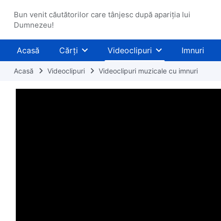
Bun venit căutătorilor care tânjesc după apariția lui
Dumnezeu!
Acasă
Cărți
Videoclipuri
Imnuri
Acasă
Videoclipuri
Videoclipuri muzicale cu imnuri