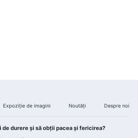
2026 Glasuri de laudă
5:41
Cântare creștină „Lauda pentru
Dumnezeu Atotputernic nu va
înceta niciodată” | 2026 Glasuri
de laudă
9:19
Cântare creștină „Binecuvântați
sunt aceia care-L iubesc pe
Dumnezeu” | 2026 Glasuri de
laudă
6:54
Cântare creștină „Dumnezeu
vrea ca mai mulți oameni să-I
câștige mântuirea” | 2026
Glasuri de laudă
4:37
Expoziție de imagini
Noutăți
Despre noi
Cântare creștină „Dumnezeu
Atotputernic a fost așezat pe
de durere și să obții pacea și fericirea?
tronul glorios” | 2026 Glasuri de
laudă
4:36