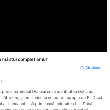
e mântui complet omul”
Distribuie
I
rin intermediul Duhului și cu identitatea Duhului,
e către om, și omul nici nu se poate apropia de El. Dacă
l ar fi incapabil să primească mântuirea Lui. Dacă
mane create, nu ar exista nicio cale ca omul să