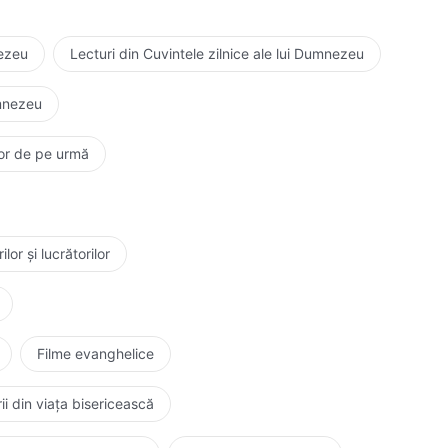
nezeu
Lecturi din Cuvintele zilnice ale lui Dumnezeu
umnezeu
elor de pe urmă
or și lucrătorilor
Filme evanghelice
ii din viața bisericească