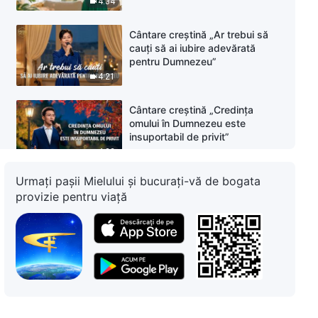
4:34
Cântare creștină „Ar trebui să
cauți să ai iubire adevărată
pentru Dumnezeu”
4:21
Cântare creștină „Credința
omului în Dumnezeu este
insuportabil de privit”
4:22
Urmați pașii Mielului și bucurați-vă de bogata
Cântare creștină „Judecata lui
provizie pentru viață
Dumnezeu dezvăluie dreptatea
și sfințenia Lui”
5:13
Cântare creștină „Judecata este
modul principal al lui Dumnezeu
de a desăvârși oamenii”
4:05