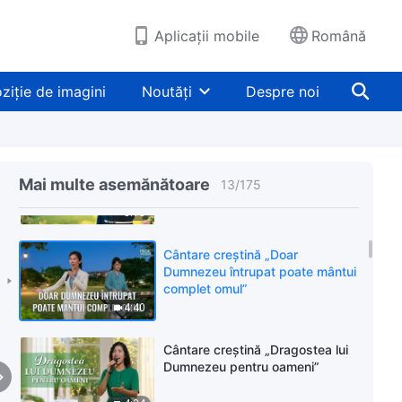
continua să trăiască”
6:27
Aplicații mobile
Română
Cântare creștină „Numeroase
sunt câștigurile provenite din
ziție de imagini
Noutăți
Despre noi
credința în Dumnezeul practic”
4:57
Cântare creștină „Ai dobândit
atât de multe datorită credinței”
Mai multe asemănătoare
13
/
175
3:13
Cântare creștină „Doar
Dumnezeu întrupat poate mântui
complet omul”
4:40
Cântare creștină „Dragostea lui
Dumnezeu pentru oameni”