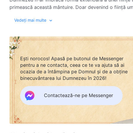
primească această mântuire. Doar devenind o ființă um
trupul ce urmează El să devină, poate El să lucreze per
Vedeți mai multe
poate omul, personal, să-I audă și să-I vadă Cuvântul, b
fie pe deplin mântuit.
Dacă Dumnezeu nu S-ar fi întrupat, niciun om din carne
mare și nici măcar o persoană n-ar fi fost mântuită. Da
omenirii, întreaga umanitate ar fi lovită sau, fără nici
Ești norocos! Apasă pe butonul de Messenger
înrobită de Satana. Datorită întrupării lui Dumnezeu, 
pentru a ne contacta, ceea ce te va ajuta să ai
direct din Cer, ca răspuns la rugăciunile sale. Omul es
ocazia de a întâmpina pe Domnul și de a obține
Dumnezeu, cu atât mai puțin să se apropie de Duhul Său
binecuvântarea lui Dumnezeu în 2026!
lui Dumnezeu. Doar cu ajutorul acesteia omul este capab
din Cuvân
să primească mântuirea deplină.
Contactează-ne pe Messenger