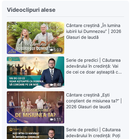
Cântare creștină „Semnificația
Videoclipuri alese
celor două întrupări ale lui
Dumnezeu”
Cântare creștină „În lumina
5:13
iubirii lui Dumnezeu” | 2026
Glasuri de laudă
Cântare creștină „Cei care nu
sunt desăvârșiți nu pot primi
5:03
moștenirea lui Dumnezeu”
3:46
Serie de predici | Căutarea
adevărului în credință: Vai
de cei ce doar așteaptă ca
Cântare creștină „Toată
Domnul să coboare pe un
omenirea ar trebui să Îl venereze
nor
8:48
pe Dumnezeu”
3:12
Cântare creștină „Ești
conștient de misiunea ta?” |
Cântare creștină „Zilele fără
2026 Glasuri de laudă
Dumnezeu sunt indescriptibil de
dureroase”
6:11
4:30
Serie de predici | Căutarea
adevărului în credință: Poți