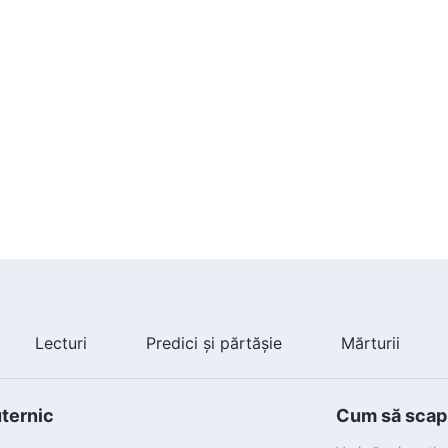
Lecturi
Predici și părtășie
Mărturii
uternic
Cum să scapi 