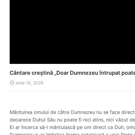
Cântare creștină „Doar Dumnezeu întrupat poat
iunie 16, 2026
Mântuirea omului de către Dumnezeu nu se face direct, p
deoarece Duhul Său nu poate fi nici atins, nici văzut d
El ar încerca să-l mântuiască pe om direct ca Duh, omu
Dumnezeu n-ar îmbrăca forma exterioară a unei ființe u