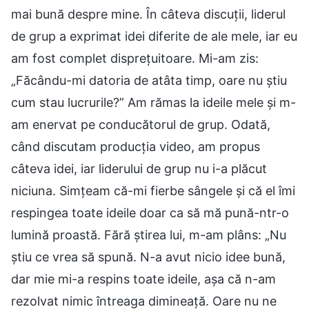
mai bună despre mine. În câteva discuții, liderul
de grup a exprimat idei diferite de ale mele, iar eu
am fost complet disprețuitoare. Mi-am zis:
„Făcându-mi datoria de atâta timp, oare nu știu
cum stau lucrurile?” Am rămas la ideile mele și m-
am enervat pe conducătorul de grup. Odată,
când discutam producția video, am propus
câteva idei, iar liderului de grup nu i-a plăcut
niciuna. Simțeam că-mi fierbe sângele și că el îmi
respingea toate ideile doar ca să mă pună-ntr-o
lumină proastă. Fără știrea lui, m-am plâns: „Nu
știu ce vrea să spună. N-a avut nicio idee bună,
dar mie mi-a respins toate ideile, așa că n-am
rezolvat nimic întreaga dimineață. Oare nu ne