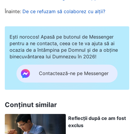
oricum aveam să facem ce voiam eu. Uneori,
Înainte:
De ce refuzam să colaborez cu alții?
când îmi puneau planurile la îndoială,
răspundeam încrezătoare: „Dacă nu vă place
ideea mea, aveți vreunul un plan mai bun?” Nu
Ești norocos! Apasă pe butonul de Messenger
aveau de ales, așa că trebuiau să facă ce
pentru a ne contacta, ceea ce te va ajuta să ai
ocazia de a întâmpina pe Domnul și de a obține
spuneam eu. Cu timpul, nimeni din grup nu m-a
binecuvântarea lui Dumnezeu în 2026!
mai contrazis. Toți dădeau din cap afirmativ la
orice spuneam.
Contactează-ne pe Messenger
O vreme, filmele pe care le făceam, de multe ori,
nu treceau de verificări și conțineau niște
Conținut similar
încălcări clare ale principiilor. Frații și surorile se
învinovățeau, crezând că nu-și făceau bine
Reflecții după ce am fost
exclus
îndatoririle, dar eu n-am reflectat asupra mea.