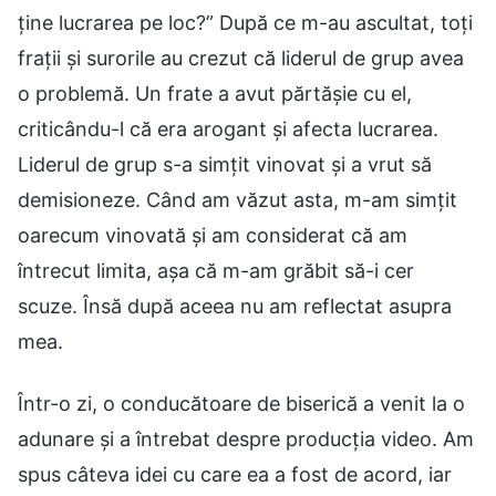
ține lucrarea pe loc?” După ce m-au ascultat, toți
frații și surorile au crezut că liderul de grup avea
o problemă. Un frate a avut părtășie cu el,
criticându-l că era arogant și afecta lucrarea.
Liderul de grup s-a simțit vinovat și a vrut să
demisioneze. Când am văzut asta, m-am simțit
oarecum vinovată și am considerat că am
întrecut limita, așa că m-am grăbit să-i cer
scuze. Însă după aceea nu am reflectat asupra
mea.
Într-o zi, o conducătoare de biserică a venit la o
adunare și a întrebat despre producția video. Am
spus câteva idei cu care ea a fost de acord, iar