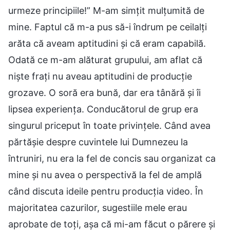
urmeze principiile!” M-am simțit mulțumită de
mine. Faptul că m-a pus să-i îndrum pe ceilalți
arăta că aveam aptitudini și că eram capabilă.
Odată ce m-am alăturat grupului, am aflat că
niște frați nu aveau aptitudini de producție
grozave. O soră era bună, dar era tânără și îi
lipsea experiența. Conducătorul de grup era
singurul priceput în toate privințele. Când avea
părtășie despre cuvintele lui Dumnezeu la
întruniri, nu era la fel de concis sau organizat ca
mine și nu avea o perspectivă la fel de amplă
când discuta ideile pentru producția video. În
majoritatea cazurilor, sugestiile mele erau
aprobate de toți, așa că mi-am făcut o părere și