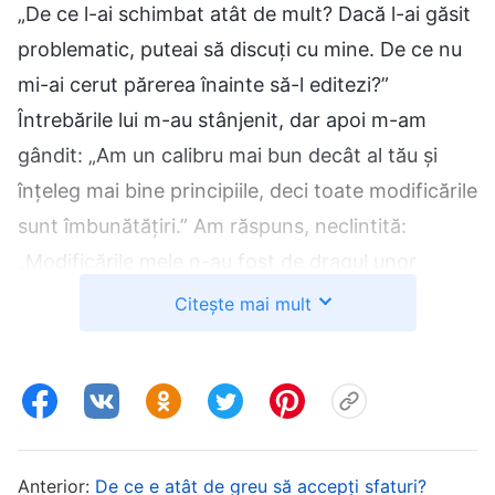
„De ce l-ai schimbat atât de mult? Dacă l-ai găsit
problematic, puteai să discuți cu mine. De ce nu
mi-ai cerut părerea înainte să-l editezi?”
Întrebările lui m-au stânjenit, dar apoi m-am
gândit: „Am un calibru mai bun decât al tău și
înțeleg mai bine principiile, deci toate modificările
sunt îmbunătățiri.” Am răspuns, neclintită:
„Modificările mele n-au fost de dragul unor
rezultate mai bune? Dacă tu crezi că nu le-ai fi
Citește mai mult
aprobat, data viitoare o să discut mai întâi cu
tine.” N-a avut ce să facă. După aceea, am
devenit și mai arogantă în datoria mea. Refuzam
să ascult sugestiile celorlalți când discutam
lucrarea, crezând că n-aveau idei bune și că
Anterior:
De ce e atât de greu să accepți sfaturi?