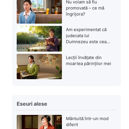
Nu voiam să fiu
promovată – ce mă
îngrijora?
Am experimentat că
judecata lui
Dumnezeu este cea
mai mare mântuire
Lecții învățate din
moartea părinților mei
Eseuri alese
Mântuită într-un mod
diferit