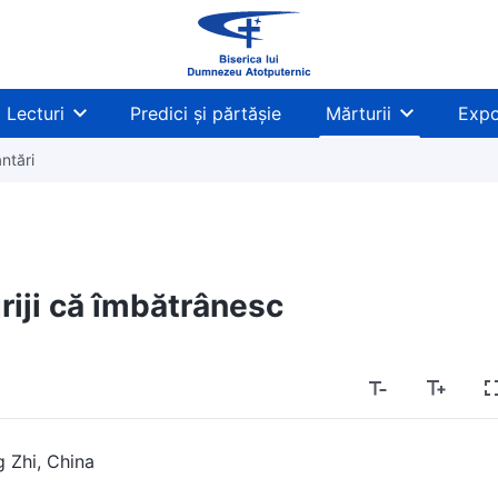
Lecturi
Predici și părtășie
Mărturii
Expo
ntări
riji că îmbătrânesc
g Zhi, China