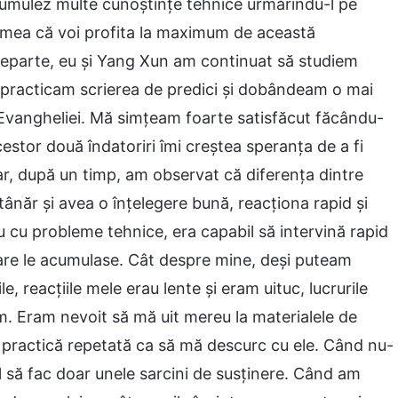
umulez multe cunoștințe tehnice urmărindu-l pe
a mea că voi profita la maximum de această
departe, eu și Yang Xun am continuat să studiem
eu practicam scrierea de predici și dobândeam o mai
 Evangheliei. Mă simțeam foarte satisfăcut făcându-
estor două îndatoriri îmi creștea speranța de a fi
ar, după un timp, am observat că diferența dintre
ânăr și avea o înțelegere bună, reacționa rapid și
au cu probleme tehnice, era capabil să intervină rapid
 care le acumulase. Cât despre mine, deși puteam
e, reacțiile mele erau lente și eram uituc, lucrurile
m. Eram nevoit să mă uit mereu la materialele de
au practică repetată ca să mă descurc cu ele. Când nu-
l să fac doar unele sarcini de susținere. Când am