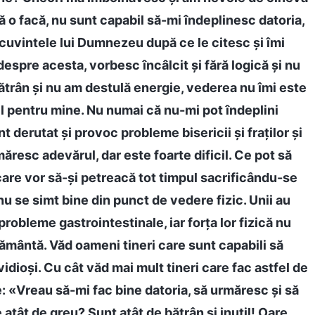
ă o facă, nu sunt capabil să-mi îndeplinesc datoria,
cuvintele lui Dumnezeu după ce le citesc și îmi
espre acesta, vorbesc încâlcit și fără logică și nu
trân și nu am destulă energie, vederea nu îmi este
cil pentru mine. Nu numai că nu-mi pot îndeplini
nt derutat și provoc probleme bisericii și fraților și
ăresc adevărul, dar este foarte dificil. Ce pot să
care vor să-și petreacă tot timpul sacrificându-se
u se simt bine din punct de vedere fizic. Unii au
 probleme gastrointestinale, iar forța lor fizică nu
frământă. Văd oameni tineri care sunt capabili să
vidioși. Cu cât văd mai mult tineri care fac astfel de
e: «Vreau să-mi fac bine datoria, să urmăresc și să
e atât de greu? Sunt atât de bătrân și inutil! Oare