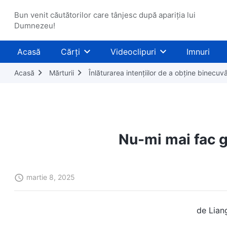
Bun venit căutătorilor care tânjesc după apariția lui
Dumnezeu!
Acasă
Cărți
Videoclipuri
Imnuri
Acasă
Mărturii
Înlăturarea intențiilor de a obține binecuvâ
Nu-mi mai fac g
martie 8, 2025
de Lian