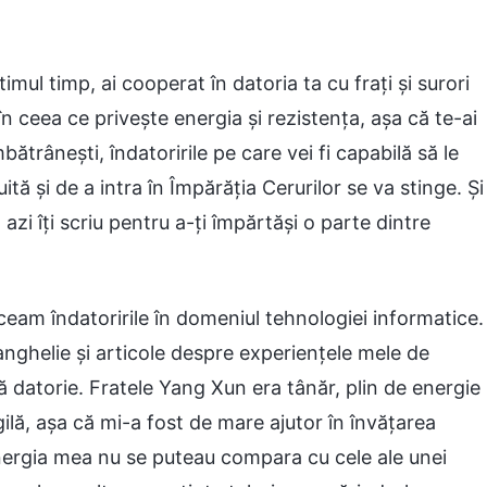
imul timp, ai cooperat în datoria ta cu frați și surori
în ceea ce privește energia și rezistența, așa că te-ai
trânești, îndatoririle pe care vei fi capabilă să le
ită și de a intra în Împărăția Cerurilor se va stinge. Și
 azi îți scriu pentru a-ți împărtăși o parte dintre
ăceam îndatoririle în domeniul tehnologiei informatice.
anghelie și articole despre experiențele mele de
tă datorie. Fratele Yang Xun era tânăr, plin de energie
 agilă, așa că mi-a fost de mare ajutor în învățarea
 energia mea nu se puteau compara cu cele ale unei