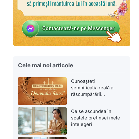
Cele mai noi articole
Cunoașteți
semnificația reală a
răscumpărării
Domnului Isus?
Ce se ascundea în
spatele pretinsei mele
înțelegeri