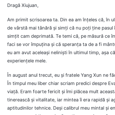
Dragă Xiujuan,
Am primit scrisoarea ta. Din ea am înțeles că, în ult
de vârstă mai tânără și simți că nu poți ține pasul 
simțit cam deprimată. Te temi că, pe măsură ce îmbă
faci se vor împuțina și că speranța ta de a fi mântu
eu am avut aceleași neliniști în ultimul timp, așa că
experiențele mele.
În august anul trecut, eu și fratele Yang Xun ne f
În timpul meu liber chiar scriam predici despre Ev
viață. Eram foarte fericit și îmi plăcea mult aceas
tinerească și vitalitate, iar mintea îi era rapidă și
aptitudinilor tehnice. Deși calibrul meu mintal și