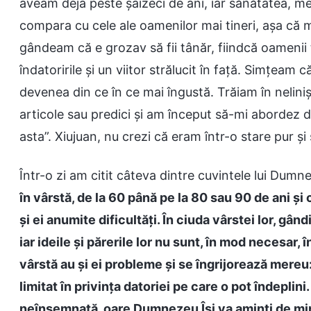
aveam deja peste șaizeci de ani, iar sănătatea, me
compara cu cele ale oamenilor mai tineri, așa că
gândeam că e grozav să fii tânăr, fiindcă oamenii t
îndatoririle și un viitor strălucit în față. Simțeam 
devenea din ce în ce mai îngustă. Trăiam în nelini
articole sau predici și am început să-mi abordez dat
asta”. Xiujuan, nu crezi că eram într-o stare pur și
Într-o zi am citit câteva dintre cuvintele lui Dumne
în vârstă, de la 60 până pe la 80 sau 90 de ani și
și ei anumite dificultăți. În ciuda vârstei lor, gân
iar ideile și părerile lor nu sunt, în mod necesar
vârstă au și ei probleme și se îngrijorează mere
limitat în privința datoriei pe care o pot îndepli
neînsemnată, oare Dumnezeu Își va aminti de mi