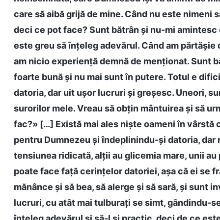
care să aibă grijă de mine. Când nu este nimeni s
deci ce pot face? Sunt bătrân și nu-mi amintesc 
este greu să înțeleg adevărul. Când am părtășie d
am nicio experiență demnă de menționat. Sunt bă
foarte bună și nu mai sunt în putere. Totul e difi
datoria, dar uit ușor lucruri și greșesc. Uneori, su
surorilor mele. Vreau să obțin mântuirea și să urm
fac?» […] Există mai ales niște oameni în vârstă 
pentru Dumnezeu și îndeplinindu-și datoria, dar n
tensiunea ridicată, alții au glicemia mare, unii au
poate face față cerințelor datoriei, așa că ei se 
mănânce și să bea, să alerge și să sară, și sunt in
lucruri, cu atât mai tulburați se simt, gândindu-s
înțeleg adevărul și să-l și practic, deci de ce est