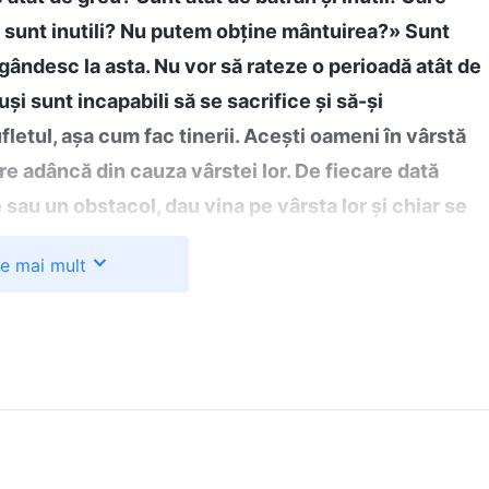
 sunt inutili? Nu putem obține mântuirea?» Sunt
 se gândesc la asta. Nu vor să rateze o perioadă atât de
și sunt incapabili să se sacrifice și să-și
fletul, așa cum fac tinerii. Acești oameni în vârstă
are adâncă din cauza vârstei lor. De fiecare dată
 sau un obstacol, dau vina pe vârsta lor și chiar se
 niciun rost, nu există nicio soluție și nu au nicio
te mai mult
 există nicio soluție?
(Oamenii în vârstă ar trebui
capabili.)
Este acceptabil ca oamenii în vârstă să-și
 nu-i așa? Oare oamenii în vârstă nu mai pot urmări
să înțeleagă adevărul?
(Ba da, sunt.)
Pot oamenii în
din el și nici tinerii nu-l pot înțelege pe deplin.
crezând că sunt confuzi, că memoria nu-i ajută și
ptate?
(Nu.)
Deși tinerii au mult mai multă energie