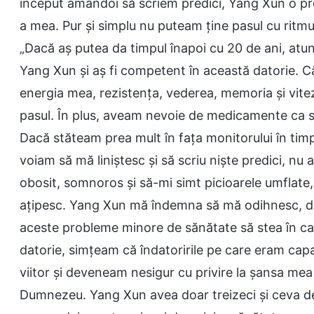
început amândoi să scriem predici, Yang Xun o pred
a mea. Pur și simplu nu puteam ține pasul cu ritmul
„Dacă aș putea da timpul înapoi cu 20 de ani, atun
Yang Xun și aș fi competent în această datorie. C
energia mea, rezistența, vederea, memoria și vite
pasul. În plus, aveam nevoie de medicamente ca să
Dacă stăteam prea mult în fața monitorului în timpu
voiam să mă liniștesc și să scriu niște predici, n
obosit, somnoros și să-mi simt picioarele umflate
ațipesc. Yang Xun mă îndemna să mă odihnesc, da
aceste probleme minore de sănătate să stea în ca
datorie, simțeam că îndatoririle pe care eram capa
viitor și deveneam nesigur cu privire la șansa mea d
Dumnezeu. Yang Xun avea doar treizeci și ceva de a