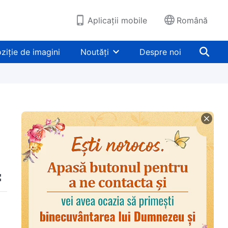
Aplicații mobile
Română
ziție de imagini
Noutăți
Despre noi