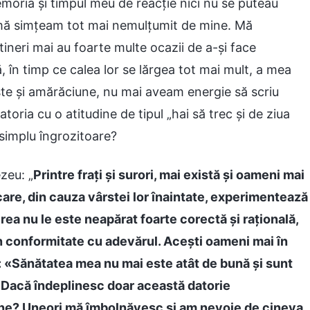
moria și timpul meu de reacție nici nu se puteau
 mă simțeam tot mai nemulțumit de mine. Mă
ineri mai au foarte multe ocazii de a-și face
că, în timp ce calea lor se lărgea tot mai mult, a mea
ște și amărăciune, nu mai aveam energie să scriu
oria cu o atitudine de tipul „hai să trec și de ziua
 simplu îngrozitoare?
zeu: „
Printre frați și surori, mai există și oameni mai
 care, din cauza vârstei lor înaintate, experimentează
direa nu le este neapărat foarte corectă și rațională,
, în conformitate cu adevărul. Acești oameni mai în
u: «Sănătatea mea nu mai este atât de bună și sunt
ni. Dacă îndeplinesc doar această datorie
ne? Uneori mă îmbolnăvesc și am nevoie de cineva