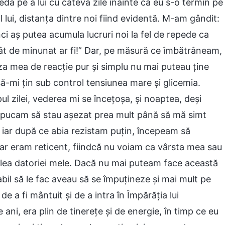
a pe a lui cu câteva zile înainte ca eu s-o termin pe
 lui, distanța dintre noi fiind evidentă. M-am gândit:
ci aș putea acumula lucruri noi la fel de repede ca
ât de minunat ar fi!” Dar, pe măsură ce îmbătrâneam,
za mea de reacție pur și simplu nu mai puteau ține
-mi țin sub control tensiunea mare și glicemia.
l zilei, vederea mi se încețoșa, și noaptea, deși
u apucam să stau așezat prea mult până să mă simt
, iar după ce abia rezistam puțin, începeam să
r eram reticent, fiindcă nu voiam ca vârsta mea sau
lea datoriei mele. Dacă nu mai puteam face această
bil să le fac aveau să se împuțineze și mai mult pe
e a fi mântuit și de a intra în Împărăția lui
ni, era plin de tinerețe și de energie, în timp ce eu