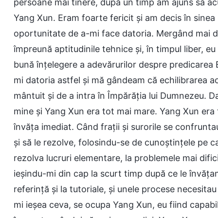
persoane mai tinere, după un timp am ajuns să ac
Yang Xun. Eram foarte fericit și am decis în sine
oportunitate de a-mi face datoria. Mergând mai 
împreună aptitudinile tehnice și, în timpul liber, 
bună înțelegere a adevărurilor despre predicarea
mi datoria astfel și mă gândeam că echilibrarea ac
mântuit și de a intra în Împărăția lui Dumnezeu. D
mine și Yang Xun era tot mai mare. Yang Xun era t
învăța imediat. Când frații și surorile se confrunt
și să le rezolve, folosindu-se de cunoștințele pe
rezolva lucruri elementare, la problemele mai dificil
ieșindu-mi din cap la scurt timp după ce le învăța
referință și la tutoriale, și unele procese necesit
mi ieșea ceva, se ocupa Yang Xun, eu fiind capabi