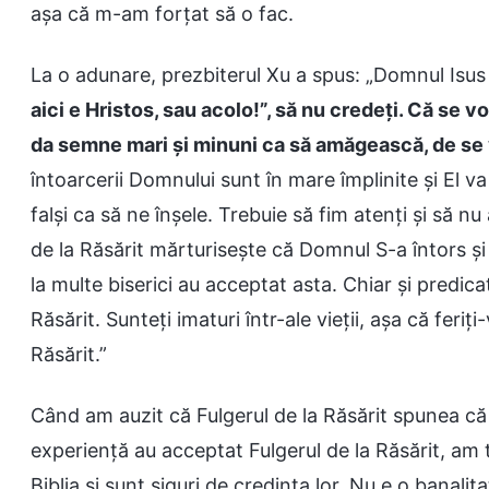
așa că m-am forțat să o fac.
La o adunare, prezbiterul Xu a spus: „Domnul Isus 
aici e Hristos, sau acolo!”, să nu credeți. Că se v
da semne mari și minuni ca să amăgească, de se v
întoarcerii Domnului sunt în mare împlinite și El v
falși ca să ne înșele. Trebuie să fim atenți și să 
de la Răsărit mărturisește că Domnul S-a întors și 
la multe biserici au acceptat asta. Chiar și predica
Răsărit. Sunteți imaturi într-ale vieții, așa că feriți
Răsărit.”
Când am auzit că Fulgerul de la Răsărit spunea că
experiență au acceptat Fulgerul de la Răsărit, am t
Biblia și sunt siguri de credința lor. Nu e o banali