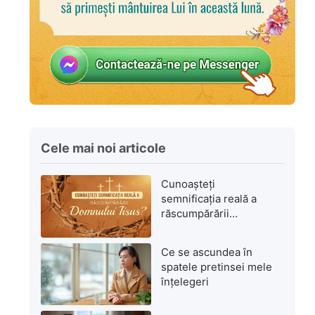
Cele mai noi articole
Cunoașteți
semnificația reală a
răscumpărării
Domnului Isus?
Ce se ascundea în
spatele pretinsei mele
înțelegeri