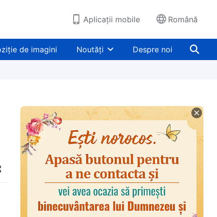
Aplicații mobile
Română
ziție de imagini
Noutăți
Despre noi