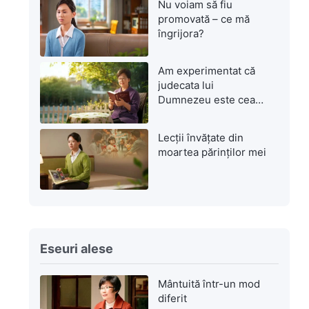
Nu voiam să fiu
promovată – ce mă
îngrijora?
Am experimentat că
judecata lui
Dumnezeu este cea
mai mare mântuire
Lecții învățate din
moartea părinților mei
Eseuri alese
Mântuită într-un mod
diferit