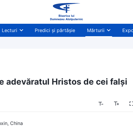
Lecturi
Predici și părtășie
Mărturii
Expo
adevăratul Hristos de cei falși
xin, China