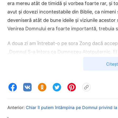
era mereu atât de timidă și vorbea foarte rar, și to
avut și dovezi incontestabile din Biblie, ca nimen
deveniseră atât de bune ideile și viziunile acestor
Venirea Domnului era foarte importantă, trebuia s
A doua zi am întrebat-o pe sora Zong dacă accepta
„Domnul S-a întors ca Dumnezeu Atotputernic. El 
mântuiesc și înfăptuiește lucrarea judecății pentr
Citeș
corupția și a ne mântui definitiv de păcat.” Auzin
de spus Fulgerul de la Răsărit. A aranjat să primes
Când a sosit ziua, i-am spus fratelui de la
Biserica
„Domnul Isus a spus: «
Atunci, de vă va zice cineva
Anterior:
Chiar îl putem întâmpina pe Domnul privind la
se vor scula hristoși mincinoși și proroci minci
de se va putea, și pe cei aleși
»
. P
(Matei 24:23-24)