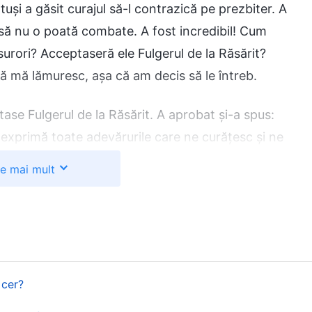
tuși a găsit curajul să-l contrazică pe prezbiter. A
i să nu o poată combate. A fost incredibil! Cum
 surori? Acceptaseră ele Fulgerul de la Răsărit?
ă mă lămuresc, așa că am decis să le întreb.
se Fulgerul de la Răsărit. A aprobat și-a spus:
exprimă toate adevărurile care ne curățesc și ne
u a eradica natura noastră păcătoasă, a ne curăți
te mai mult
d-o spunând asta, am simțit că trebuia să aud ce avea
c părtășie de la
Biserica lui Dumnezeu Atotputernic
.
lui Dumnezeu Atotputernic despre confuziile mele.
: „Iată, aici e Hristos, sau acolo!”, să nu credeți. Că
 cer?
noși și vor da semne mari și minuni ca să amăgească,
rezbiterul Xu spune că falșii Hristoși vor apărea în