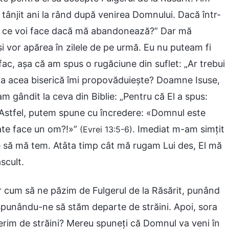
 tânjit ani la rând după venirea Domnului. Dacă într-
ez, ce voi face dacă mă abandonează?” Dar mă
lși vor apărea în zilele de pe urmă. Eu nu puteam fi
fac, așa că am spus o rugăciune din suflet: „Ar trebui
e la acea biserică îmi propovăduiește? Doamne Isuse,
 gândit la ceva din Biblie: „Pentru că El a spus:
Astfel, putem spune cu încredere: «Domnul este
ate face un om?!»”
. Imediat m-am simțit
(Evrei 13:5-6)
să mă tem. Atâta timp cât mă rugam Lui des, El mă
scult.
iar cum să ne păzim de Fulgerul de la Răsărit, punând
, spunându-ne să stăm departe de străini. Apoi, sora
ferim de străini? Mereu spuneți că Domnul va veni în