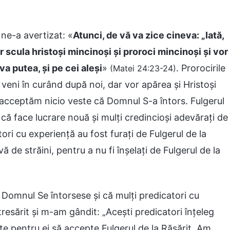
ne-a avertizat: «
Atunci, de vă va zice cineva: „Iată,
or scula hristoși mincinoși și proroci mincinoși și vor
a putea, și pe cei aleși
»
. Prorocirile
(Matei 24:23-24)
a veni în curând după noi, dar vor apărea și Hristoși
nu acceptăm nicio veste că Domnul S-a întors. Fulgerul
că face lucrare nouă și mulți credincioși adevărați de
tori cu experiență au fost furați de Fulgerul de la
-vă de străini, pentru a nu fi înșelați de Fulgerul de la
 Domnul Se întorsese și că mulți predicatori cu
resărit și m-am gândit: „Acești predicatori înțeleg
tate pentru ei să accepte Fulgerul de la Răsărit. Am