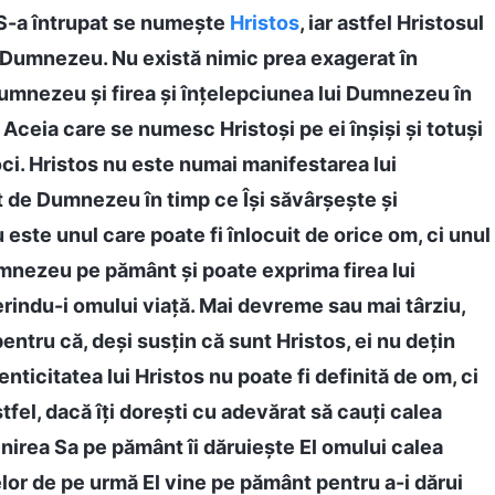
-a întrupat se numește
Hristos
, iar astfel Hristosul
 Dumnezeu. Nu există nimic prea exagerat în
Dumnezeu și firea și înțelepciunea lui Dumnezeu în
 Aceia care se numesc Hristoși pe ei înșiși și totuși
ci. Hristos nu este numai manifestarea lui
 de Dumnezeu în timp ce Își săvârșește și
este unul care poate fi înlocuit de orice om, ci unul
mnezeu pe pământ și poate exprima firea lui
rindu-i omului viață. Mai devreme sau mai târziu,
pentru că, deși susțin că sunt Hristos, ei nu dețin
enticitatea lui Hristos nu poate fi definită de om, ci
el, dacă îți dorești cu adevărat să cauți calea
venirea Sa pe pământ îi dăruiește El omului calea
lelor de pe urmă El vine pe pământ pentru a-i dărui