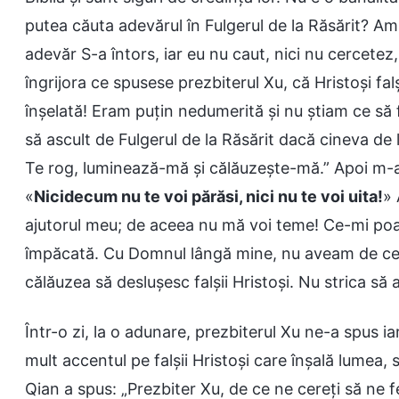
putea căuta adevărul în Fulgerul de la Răsărit? Am
adevăr S-a întors, iar eu nu caut, nici nu cercet
îngrijora ce spusese prezbiterul Xu, că Hristoși fa
înșelată! Eram puțin nedumerită și nu știam ce să 
să ascult de Fulgerul de la Răsărit dacă cineva d
Te rog, luminează-mă și călăuzește-mă.” Apoi m-am
«
Nicidecum nu te voi părăsi, nici nu te voi uita!
» 
ajutorul meu; de aceea nu mă voi teme! Ce-mi po
împăcată. Cu Domnul lângă mine, nu aveam de ce 
călăuzea să deslușesc falșii Hristoși. Nu strica să a
Într-o zi, la o adunare, prezbiterul Xu ne-a spus 
mult accentul pe falșii Hristoși care înșală lumea
Qian a spus: „Prezbiter Xu, de ce ne cereți să ne 