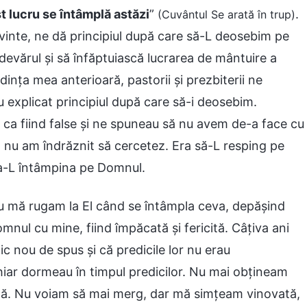
t lucru se întâmplă astăzi
”
.
(Cuvântul Se arată în trup)
inte, ne dă principiul după care să-L deosebim pe
adevărul și să înfăptuiască lucrarea de mântuire a
dința mea anterioară, pastorii și prezbiterii ne
u explicat principiul după care să-i deosebim.
ca fiind false și ne spuneau să nu avem de-a face cu
 nu am îndrăznit să cercetez. Era să-L resping pe
e a-L întâmpina pe Domnul.
eu mă rugam la El când se întâmpla ceva, depășind
nul cu mine, fiind împăcată și fericită. Câțiva ani
ic nou de spus și că predicile lor nu erau
chiar dormeau în timpul predicilor. Nu mai obțineam
uală. Nu voiam să mai merg, dar mă simțeam vinovată,