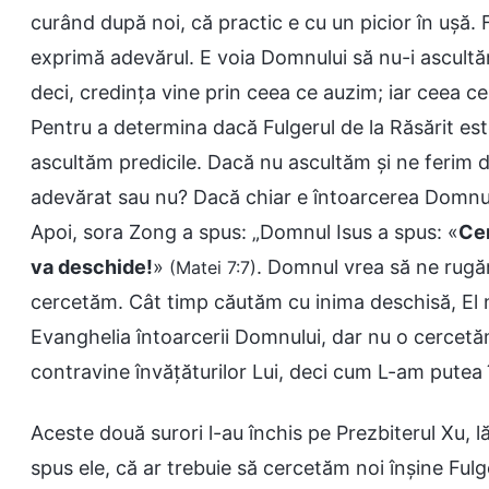
curând după noi, că practic e cu un picior în ușă. F
exprimă adevărul. E voia Domnului să nu-i ascultă
deci, credința vine prin ceea ce auzim; iar ceea ce
Pentru a determina dacă Fulgerul de la Răsărit est
ascultăm predicile. Dacă nu ascultăm și ne ferim d
adevărat sau nu? Dacă chiar e întoarcerea Domnul
Apoi, sora Zong a spus: „Domnul Isus a spus: «
Cer
va deschide!
»
. Domnul vrea să ne rugăm
(Matei 7:7)
cercetăm. Cât timp căutăm cu inima deschisă, El ne
Evanghelia întoarcerii Domnului, dar nu o cercet
contravine învățăturilor Lui, deci cum L-am putea
Aceste două surori l-au închis pe Prezbiterul Xu, 
spus ele, că ar trebuie să cercetăm noi înșine Fulg