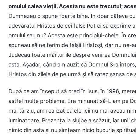
omului calea vieții. Acesta nu este trecutul; aces
Dumnezeu o spune foarte bine. În doar câteva cuv
adevăratul Hristos de cei falși: Pot ei să exprime 
omului sau nu? Acesta este principiul-cheie. În cre
spuneau să ne ferim de falșii Hristoși, dar nu ne-a
Judecau toate mărturiile despre venirea Domnului 
asta. Așadar, când am auzit că Domnul S-a întors,
Hristos din zilele de pe urmă și să ratez șansa d
După ce am început să cred în Isus, în 1996, mer
astfel multe probleme. Era minunat să-L am pe Dom
mai târziu, am realizat că clericii nu mai aveau nim
luminatoare. Prezența la slujbe a scăzut, iar unii 
nimic din asta și nu simțeam nicio bucurie spirit