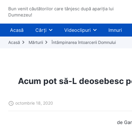
Bun venit căutătorilor care tânjesc după apariția lui
Dumnezeu!
Acasă
Cărți
Videoclipuri
Imnuri
Acasă
Mărturii
Întâmpinarea întoarcerii Domnului
Acum pot să-L deosebesc pe 
octombrie 18, 2020
de Gan