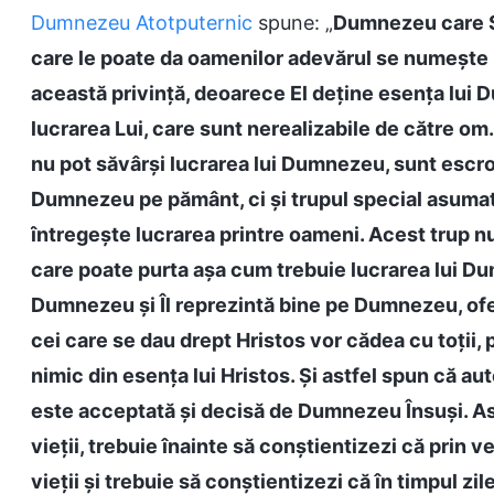
Dumnezeu Atotputernic
spune: „
Dumnezeu care S
care le poate da oamenilor adevărul se numește
această privință, deoarece El deține esența lui 
lucrarea Lui, care sunt nerealizabile de către om.
nu pot săvârși lucrarea lui Dumnezeu, sunt escro
Dumnezeu pe pământ, ci și trupul special asumat
întregește lucrarea printre oameni. Acest trup nu 
care poate purta așa cum trebuie lucrarea lui Du
Dumnezeu și Îl reprezintă bine pe Dumnezeu, ofe
cei care se dau drept Hristos vor cădea cu toții, 
nimic din esența lui Hristos. Și astfel spun că aut
este acceptată și decisă de Dumnezeu Însuși. Astf
vieții, trebuie înainte să conștientizezi că prin 
vieții și trebuie să conștientizezi că în timpul zi