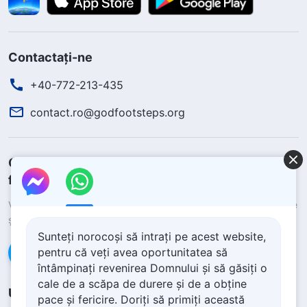
Contactați-ne
+40-772-213-435
contact.ro@godfootsteps.org
Cum să scapi de durere și să obții pacea și
fericirea?
Vrei să primești ajutor de la Dumnezeu pentru a scăpa de durere
și a obține pacea și fericirea?
Sunteți norocoși să intrați pe acest website,
pentru că veți avea oportunitatea să
Contactează-ne pe Messenger
întâmpinați revenirea Domnului și să găsiți o
cale de a scăpa de durere și de a obține
Urmăriți-ne
pace și fericire. Doriți să primiți această