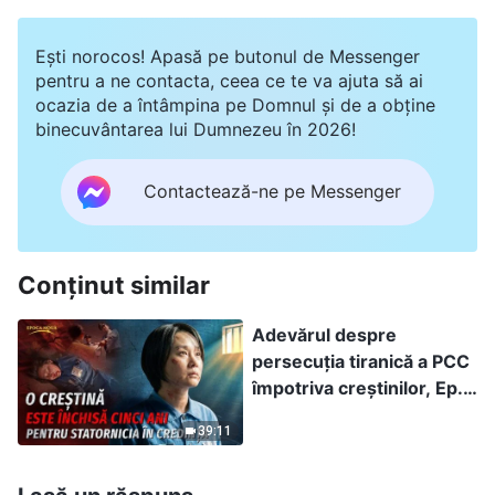
Ești norocos! Apasă pe butonul de Messenger
pentru a ne contacta, ceea ce te va ajuta să ai
ocazia de a întâmpina pe Domnul și de a obține
binecuvântarea lui Dumnezeu în 2026!
Contactează-ne pe Messenger
Conținut similar
Adevărul despre
persecuția tiranică a PCC
împotriva creștinilor, Ep.
11: O creștină este închisă
39:11
cinci ani pentru
statornicia în credință