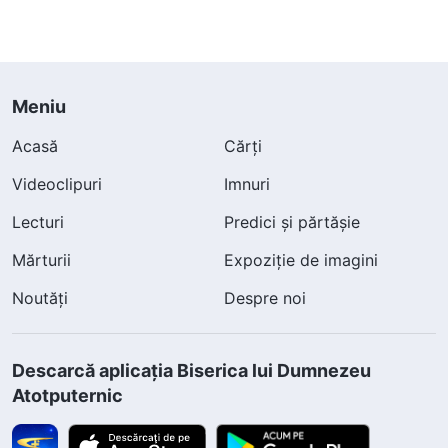
Meniu
Acasă
Cărți
Videoclipuri
Imnuri
Lecturi
Predici și părtășie
Mărturii
Expoziție de imagini
Noutăți
Despre noi
Descarcă aplicația Biserica lui Dumnezeu
Atotputernic