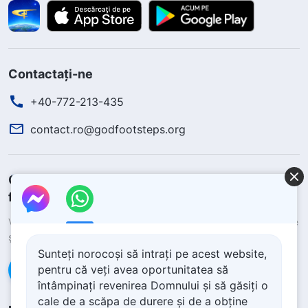
Contactați-ne
+40-772-213-435
contact.ro@godfootsteps.org
Cum să scapi de durere și să obții pacea și
fericirea?
Vrei să primești ajutor de la Dumnezeu pentru a scăpa de durere
și a obține pacea și fericirea?
Sunteți norocoși să intrați pe acest website,
pentru că veți avea oportunitatea să
Contactează-ne pe Messenger
întâmpinați revenirea Domnului și să găsiți o
cale de a scăpa de durere și de a obține