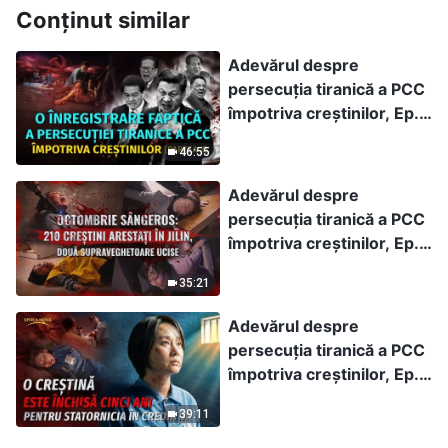
Conținut similar
Adevărul despre
persecuția tiranică a PCC
împotriva creștinilor, Ep.
3: O înregistrare faptică a
46:55
persecuției tiranice a PCC
împotriva creștinilor
Adevărul despre
(Partea 3)
persecuția tiranică a PCC
împotriva creștinilor, Ep.
9: Octombrie sângeros:
35:21
210 creștini arestați în
Jilin, două
Adevărul despre
supraveghetoare ucise
persecuția tiranică a PCC
împotriva creștinilor, Ep.
11: O creștină este închisă
39:11
cinci ani pentru
statornicia în credință