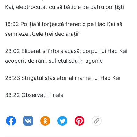
Kai, electrocutat cu sălbăticie de patru polițiști
18:02 Poliția îl forțează frenetic pe Hao Kai să
semneze „Cele trei declarații”
23:02 Eliberat și întors acasă: corpul lui Hao Kai
acoperit de răni, sufletul său în agonie
28:23 Strigătul sfâșietor al mamei lui Hao Kai
33:22 Observații finale