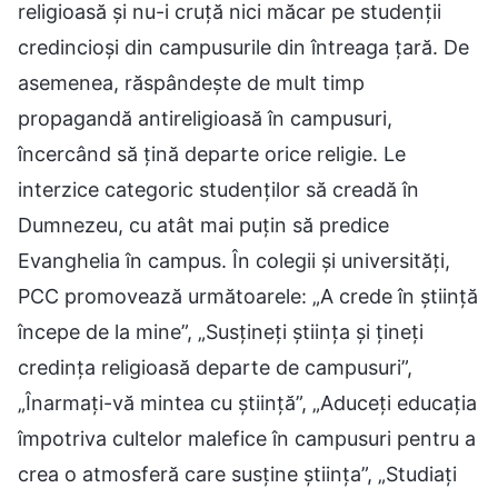
religioasă și nu-i cruță nici măcar pe studenții
credincioși din campusurile din întreaga țară. De
asemenea, răspândește de mult timp
propagandă antireligioasă în campusuri,
încercând să țină departe orice religie. Le
interzice categoric studenților să creadă în
Dumnezeu, cu atât mai puțin să predice
Evanghelia în campus. În colegii și universități,
PCC promovează următoarele: „A crede în știință
începe de la mine”, „Susțineți știința și țineți
credința religioasă departe de campusuri”,
„Înarmați-vă mintea cu știință”, „Aduceți educația
împotriva cultelor malefice în campusuri pentru a
crea o atmosferă care susține știința”, „Studiați