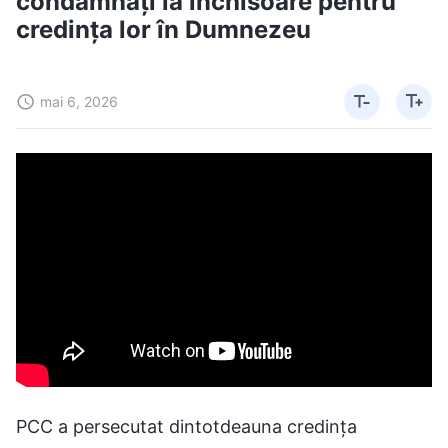
condamnați la închisoare pentru
credința lor în Dumnezeu
mai 6, 2026
PCC a persecutat dintotdeauna credința