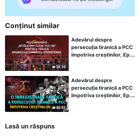
Conținut similar
Adevărul despre
persecuția tiranică a PCC
împotriva creștinilor, Ep.
5: PCC lansează o „Bătălie
38:38
Dificilă de Trei Ani”
pentru a eradica Biserica
Adevărul despre
lui Dumnezeu
persecuția tiranică a PCC
Atotputernic
împotriva creștinilor, Ep.
3: O înregistrare faptică a
46:55
persecuției tiranice a PCC
împotriva creștinilor
(Partea 3)
Lasă un răspuns