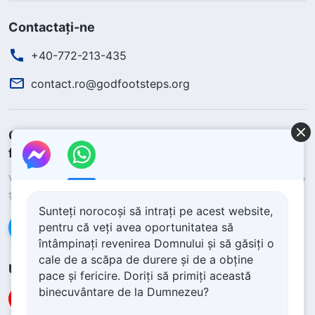
Contactați-ne
+40-772-213-435
contact.ro@godfootsteps.org
Cum să scapi de durere și să obții pacea și
fericirea?
Vrei să primești ajutor de la Dumnezeu pentru a scăpa de durere
și a obține pacea și fericirea?
Sunteți norocoși să intrați pe acest website,
pentru că veți avea oportunitatea să
Contactează-ne pe Messenger
întâmpinați revenirea Domnului și să găsiți o
cale de a scăpa de durere și de a obține
Urmăriți-ne
pace și fericire. Doriți să primiți această
binecuvântare de la Dumnezeu?