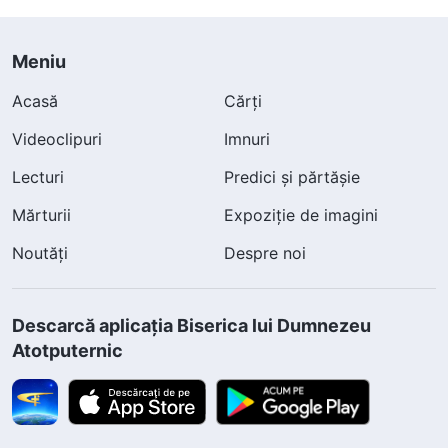
Meniu
Acasă
Cărți
Videoclipuri
Imnuri
Lecturi
Predici și părtășie
Mărturii
Expoziție de imagini
Noutăți
Despre noi
Descarcă aplicația Biserica lui Dumnezeu
Atotputernic