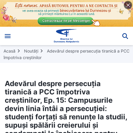
Acasă
Noutăți
Adevărul despre persecuția tiranică a PCC
împotriva creștinilor
Adevărul despre persecuția
tiranică a PCC împotriva
creștinilor, Ep. 15: Campusurile
devin linia întâi a persecuției:
studenți forțați să renunțe la studii,
supuși spălării creierului și