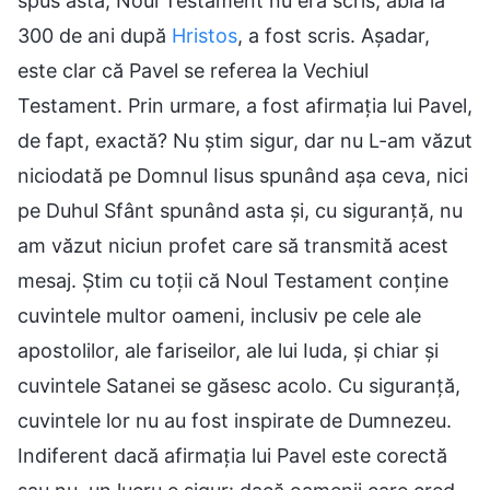
spus asta, Noul Testament nu era scris, abia la
300 de ani după
Hristos
, a fost scris. Așadar,
este clar că Pavel se referea la Vechiul
Testament. Prin urmare, a fost afirmația lui Pavel,
de fapt, exactă? Nu știm sigur, dar nu L-am văzut
niciodată pe Domnul Iisus spunând așa ceva, nici
pe Duhul Sfânt spunând asta și, cu siguranță, nu
am văzut niciun profet care să transmită acest
mesaj. Știm cu toții că Noul Testament conține
cuvintele multor oameni, inclusiv pe cele ale
apostolilor, ale fariseilor, ale lui Iuda, și chiar și
cuvintele Satanei se găsesc acolo. Cu siguranță,
cuvintele lor nu au fost inspirate de Dumnezeu.
Indiferent dacă afirmația lui Pavel este corectă