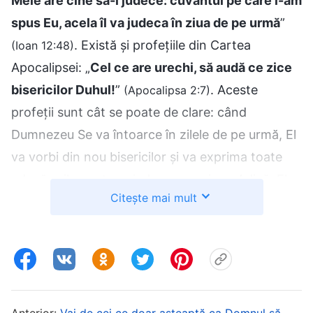
Mele are cine să-l judece: cuvântul pe care l-am
spus Eu, acela îl va judeca în ziua de pe urmă
”
. Există și profețiile din Cartea
(Ioan 12:48)
Apocalipsei: „
Cel ce are urechi, să audă ce zice
bisericilor Duhul!
”
. Aceste
(Apocalipsa 2:7)
profeții sunt cât se poate de clare: când
Dumnezeu Se va întoarce în zilele de pe urmă, El
va vorbi din nou bisericilor și va exprima toate
adevărurile pentru a judeca omenirea. Adică, El
Citește mai mult
va folosi adevărul ca să-i judece și să-i purifice
pe oameni, mântuindu-i de corupția Satanei și
eliberându-i din robia păcatului. Aceasta este o
etapă fără precedent a lucrării și este ultima
etapă a lucrării de mântuire a lui Dumnezeu. De
Anterior:
Vai de cei ce doar așteaptă ca Domnul să