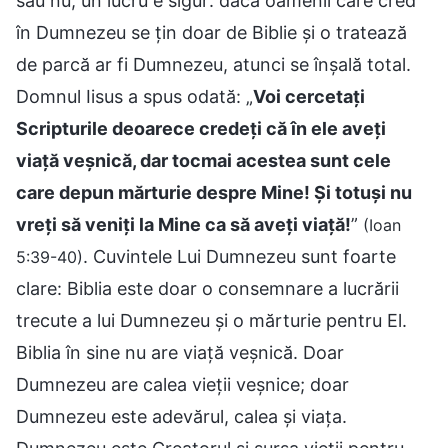
sau nu, un lucru e sigur: dacă oamenii care cred
în Dumnezeu se țin doar de Biblie și o tratează
de parcă ar fi Dumnezeu, atunci se înșală total.
Domnul Iisus a spus odată: „
Voi cercetați
Scripturile deoarece credeți că în ele aveți
viață veșnică, dar tocmai acestea sunt cele
care depun mărturie despre Mine! Și totuși nu
vreți să veniți la Mine ca să aveți viață!
”
(Ioan
. Cuvintele Lui Dumnezeu sunt foarte
5:39-40)
clare: Biblia este doar o consemnare a lucrării
trecute a lui Dumnezeu și o mărturie pentru El.
Biblia în sine nu are viață veșnică. Doar
Dumnezeu are calea vieții veșnice; doar
Dumnezeu este adevărul, calea și viața.