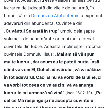
cuvinte. Acest lucru este valabil mai ales pentru
lucrarea de judecată din zilele de pe urmă, în
timpul căreia
Dumnezeu Atotputernic
a exprimat
adevăruri din abundență. Cuvintele din
„
Cuvântul Se arată în trup
” umplu deja șapte
volume – de nenumărate ori mai multe decât
cuvintele din Biblie. Aceasta împlinește întocmai
cuvintele Domnului Iisus: „
Mai am să vă spun
multe lucruri, dar acum nu le puteți purta. Însă
când va veni El, Duhul adevărului, vă va călăuzi
în tot adevărul. Căci El nu va vorbi de la Sine, ci
va vorbi tot ceea ce va auzi și vă va anunța
lucrurile ce urmează să vină
”
. „
Pe
(Ioan 16:12-13)
cel ce Mă respinge și nu acceptă cuvintele