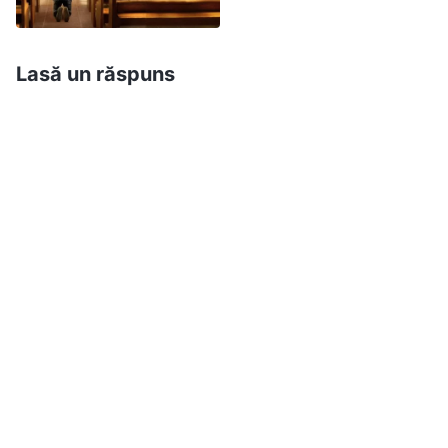
fecioarele înțelepte
care au auzit glasul lui
întoarce?
Dumnezeu au fost răpite înaintea tronului Său.
Ele recunosc că sunt adevărul cuvintele lui
Lasă un răspuns
Dumnezeu Atotputernic și că sunt vorbirile
Duhului Sfânt. Participă la ospățul Împărăției lui
Dumnezeu și au adus o mărturie frumoasă și
răsunătoare pentru Dumnezeu. Ele mănâncă și
beau cuvintele lui Dumnezeu și Îl laudă în fiecare
zi, simțind o bucurie imensă. Acesta este un fapt
pe care oricine îl poate vedea. Exact cum spune
Dumnezeu Atotputernic: „
Hristos al zilelor de pe
urmă aduce viață și aduce calea trainică și
veșnică a adevărului. Acest adevăr este drumul
prin care omul câștigă viața și este singurul