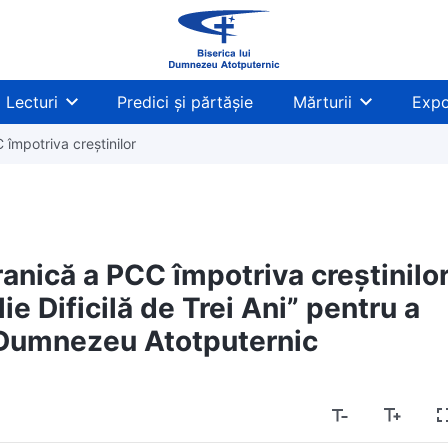
Lecturi
Predici și părtășie
Mărturii
Expo
împotriva creștinilor
anică a PCC împotriva creștinilor
ie Dificilă de Trei Ani” pentru a
i Dumnezeu Atotputernic