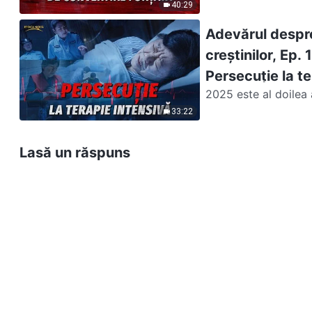
Biserica lui Dumneze
40:29
Adevărul despre
creștinilor, Ep.
Persecuție la te
2025 este al doilea a
lui Dumnezeu Atotput
33:22
Lasă un răspuns