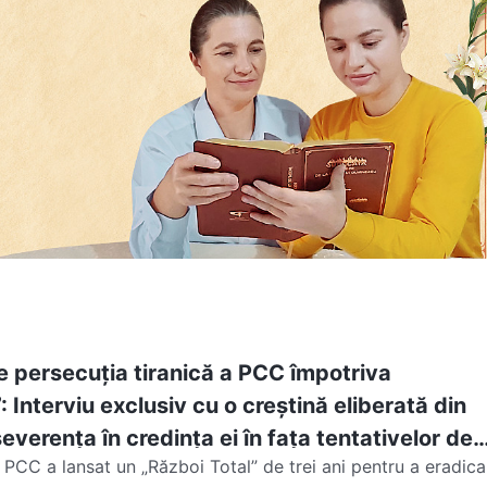
 persecuția tiranică a PCC împotriva
7: Interviu exclusiv cu o creștină eliberată din
everența în credința ei în fața tentativelor de
PCC a lansat un „Război Total” de trei ani pentru a eradica
ată