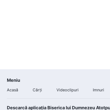
Meniu
Acasă
Cărți
Videoclipuri
Imnuri
Descarcă aplicația Biserica lui Dumnezeu Atotp