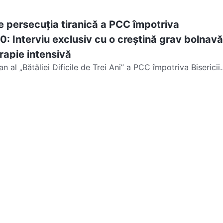
u Atotputernic. Provincia Shandong a...
 persecuția tiranică a PCC împotriva
 10: Interviu exclusiv cu o creștină grav bolnavă
rapie intensivă
n al „Bătăliei Dificile de Trei Ani” a PCC împotriva Bisericii
ernic. Henan este una dintre...