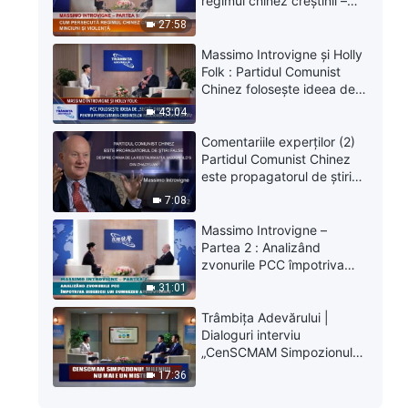
regimul chinez creștinii –
Minciuni și violență
27:58
Massimo Introvigne și Holly
Folk : Partidul Comunist
Chinez folosește ideea de
„sectă” drept pretext
43:04
pentru persecutarea
credințelor religioase Ce
Comentariile experților (2)
este o sectă?
Partidul Comunist Chinez
este propagatorul de ştiri
false despre crima de la
7:08
restaurantul McDonald’s din
Zhaoyuan – Massimo
Massimo Introvigne –
Introvigne
Partea 2 : Analizând
zvonurile PCC împotriva
Bisericii lui Dumnezeu
31:01
Atotputernic
Trâmbița Adevărului |
Dialoguri interviu
„CenSCMAM Simpozionul
Mileniul Nu mai e un mister”
17:36