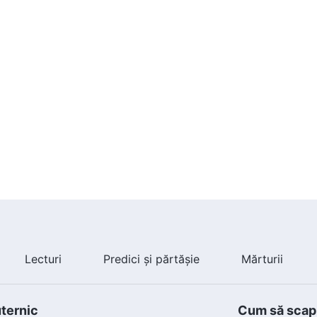
Lecturi
Predici și părtășie
Mărturii
uternic
Cum să scapi 