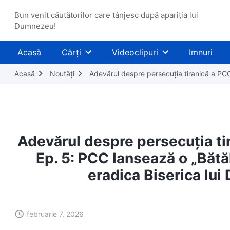
Bun venit căutătorilor care tânjesc după apariția lui
Dumnezeu!
Acasă
Cărți
Videoclipuri
Imnuri
Acasă
Noutăți
Adevărul despre persecuția tiranică a PCC 
Adevărul despre persecuția tir
Ep. 5: PCC lansează o „Bătăl
eradica Biserica lu
februarie 7, 2026