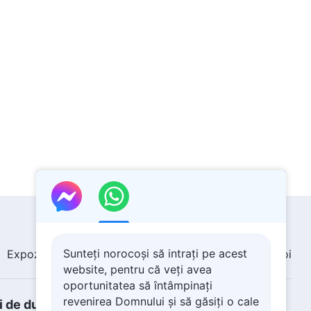
Sunteți norocoși să intrați pe acest
Expoziție de imagini
Noutăți
Despre noi
website, pentru că veți avea
oportunitatea să întâmpinați
revenirea Domnului și să găsiți o cale
de durere și să obții pacea și fericirea?