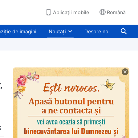
Aplicații mobile
Română
ziție de imagini
Noutăți
Despre noi
,