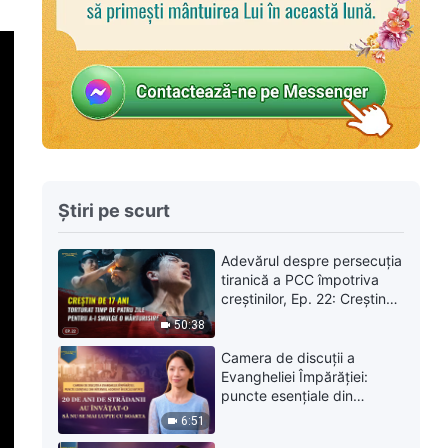
Știri pe scurt
Adevărul despre persecuția
tiranică a PCC împotriva
creștinilor, Ep. 22: Creștin
de 17 ani torturat timp de
50:38
patru zile pentru a-i smulge
o mărturisire
Camera de discuții a
Evangheliei Împărăției:
puncte esențiale din
interviul acordat în
6:51
exclusivitate | 20 de ani de