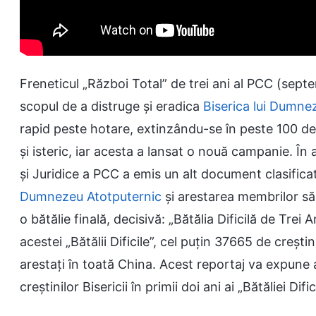
Freneticul „Război Total” de trei ani al PCC (sept
scopul de a distruge și eradica
Biserica lui Dumne
rapid peste hotare, extinzându-se în peste 100 de 
și isteric, iar acesta a lansat o nouă campanie. Î
și Juridice a PCC a emis un alt document clasificat
Dumnezeu Atotputernic
și arestarea membrilor să
o bătălie finală, decisivă: „Bătălia Dificilă de Tre
acestei „Bătălii Dificile”, cel puțin 37665 de creșt
arestați în toată China. Acest reportaj va expune
creștinilor Bisericii în primii doi ani ai „Bătăliei Difici