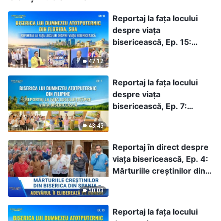
Reportaj la fața locului
despre viața
bisericească, Ep. 15:
Mărturii bazate pe
47:12
experiență de la Biserica
lui Dumnezeu
Reportaj la fața locului
Atotputernic din Florida:
despre viața
Judecata lui Dumnezeu
bisericească, Ep. 7:
ne-a curățit
Mărturii bazate pe
43:45
experiență ale creștinilor
din biserica din Filipine:
Reportaj în direct despre
Cum îi eliberează
viața bisericească, Ep. 4:
judecata cuvintelor lui
Mărturiile creștinilor din
Dumnezeu de lanțurile
Biserica din Spania –
faimei, câștigului și
50:03
Adevărul îi eliberează pe
statutului
oameni
Reportaj la fața locului