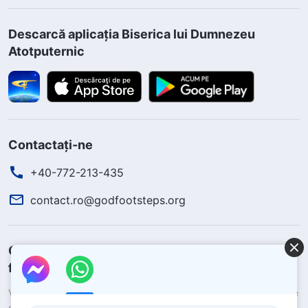
Descarcă aplicația Biserica lui Dumnezeu
Atotputernic
Contactați-ne
+40-772-213-435
contact.ro@godfootsteps.org
Cum să scapi de durere și să obții pacea și
fericirea?
Vrei să primești ajutor de la Dumnezeu pentru a scăpa de durere
și a obține pacea și fericirea?