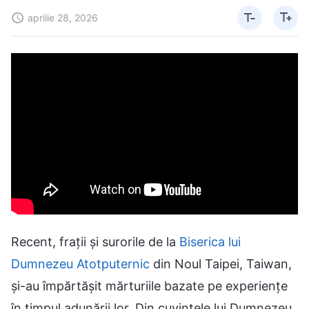
aprilie 28, 2026
Recent, frații și surorile de la
Biserica lui
Dumnezeu Atotputernic
din Noul Taipei, Taiwan,
și-au împărtășit mărturiile bazate pe experiențe
în timpul adunării lor. Din cuvintele lui Dumnezeu,