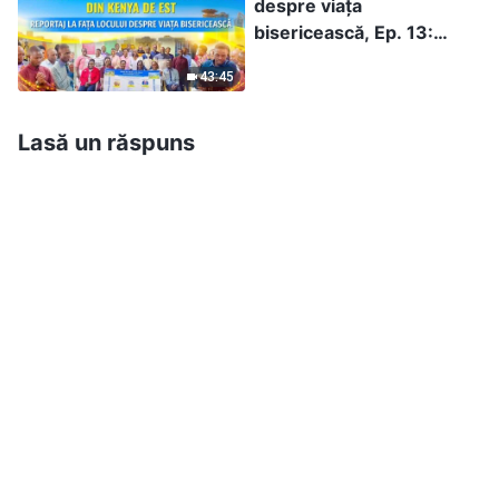
despre viața
bisericească, Ep. 13:
Mărturii bazate pe
43:45
experiențe dintr-o
biserică din Kenya de Est:
Există o cale pentru a fi
Lasă un răspuns
curățit de păcat